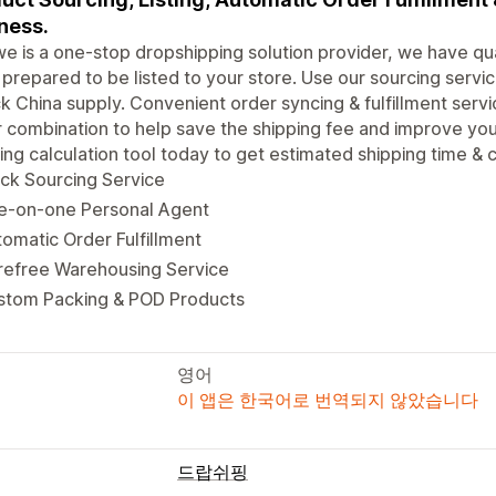
ness.
e is a one-stop dropshipping solution provider, we have qua
 prepared to be listed to your store. Use our sourcing servi
k China supply. Convenient order syncing & fulfillment servic
 combination to help save the shipping fee and improve yo
ing calculation tool today to get estimated shipping time & c
ck Sourcing Service
e-on-one Personal Agent
omatic Order Fulfillment
refree Warehousing Service
stom Packing & POD Products
영어
이 앱은 한국어로 번역되지 않았습니다
드랍쉬핑