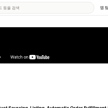
앱 
 이미지 갤러리
uct Sourcing, Listing, Automatic Order Fulfillment