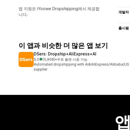
앱 지원은 iYoowe Dropshipping에서 제공합
개발자
니다.
출시됨
이 앱과 비슷한 더 많은 앱 보기
DSers: Dropship+AliExpress+AI
별 5개 중
5.0
(5,908)
•
무료 플랜 사용 가능
총 리뷰 5908개
Automated dropshipping with AI&AliExpress/Alibaba/US
supplier
앱