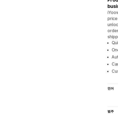
busi
iYoow
price
unloc
order
shipp
Qui
On
Aut
Ca
Cu
언어
범주