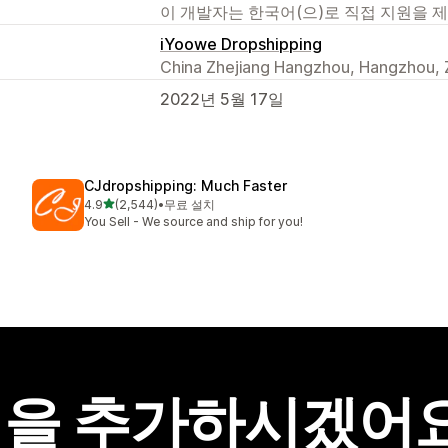
이 개발자는 한국어(으)로 직접 지원을 
iYoowe Dropshipping
China Zhejiang Hangzhou, Hangzhou, 
2022년 5월 17일
CJdropshipping: Much Faster
별 5개 중
4.9
(2,544)
•
무료 설치
총 리뷰 2544개
You Sell - We source and ship for you!
을 추가하시겠어