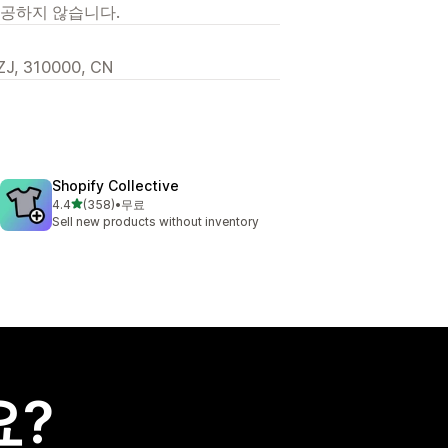
제공하지 않습니다.
ZJ, 310000, CN
Shopify Collective
별 5개 중
4.4
(358)
•
무료
총 리뷰 358개
Sell new products without inventory
요?