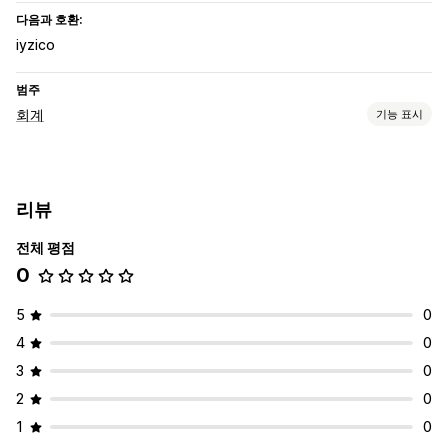
다음과 호환:
iyzico
범주
회계
기능 표시
재무 보고서
사용자 지정 보고서
리뷰
자동 데이터 동기화
전체 평점
주문 세부 정보
0
5
0
4
0
3
0
2
0
1
0