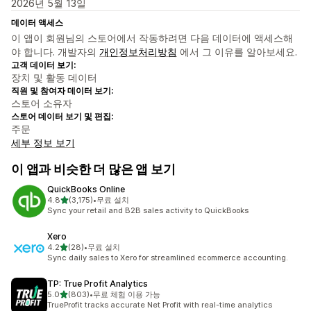
2026년 5월 13일
데이터 액세스
이 앱이 회원님의 스토어에서 작동하려면 다음 데이터에 액세스해
야 합니다. 개발자의
개인정보처리방침
에서 그 이유를 알아보세요.
고객 데이터 보기:
장치 및 활동 데이터
직원 및 참여자 데이터 보기:
스토어 소유자
스토어 데이터 보기 및 편집:
주문
세부 정보 보기
이 앱과 비슷한 더 많은 앱 보기
QuickBooks Online
별 5개 중
4.8
(3,175)
•
무료 설치
총 리뷰 3175개
Sync your retail and B2B sales activity to QuickBooks
Xero
별 5개 중
4.2
(28)
•
무료 설치
총 리뷰 28개
Sync daily sales to Xero for streamlined ecommerce accounting.
TP: True Profit Analytics
별 5개 중
5.0
(803)
•
무료 체험 이용 가능
총 리뷰 803개
TrueProfit tracks accurate Net Profit with real-time analytics