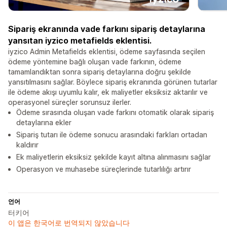
Sipariş ekranında vade farkını sipariş detaylarına
yansıtan iyzico metafields eklentisi.
iyzico Admin Metafields eklentisi, ödeme sayfasında seçilen
ödeme yöntemine bağlı oluşan vade farkının, ödeme
tamamlandıktan sonra sipariş detaylarına doğru şekilde
yansıtılmasını sağlar. Böylece sipariş ekranında görünen tutarlar
ile ödeme akışı uyumlu kalır, ek maliyetler eksiksiz aktarılır ve
operasyonel süreçler sorunsuz ilerler.
Ödeme sırasında oluşan vade farkını otomatik olarak sipariş
detaylarına ekler
Sipariş tutarı ile ödeme sonucu arasındaki farkları ortadan
kaldırır
Ek maliyetlerin eksiksiz şekilde kayıt altına alınmasını sağlar
Operasyon ve muhasebe süreçlerinde tutarlılığı artırır
언어
터키어
이 앱은 한국어로 번역되지 않았습니다