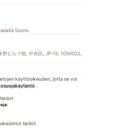
ielellä Suomi.
７階, 中央区, JP-13, 1030022,
etojen käyttöoikeuden, jotta se voi
tosuojakäytäntö
.
atiedot
oja:
ukautetut tiedot