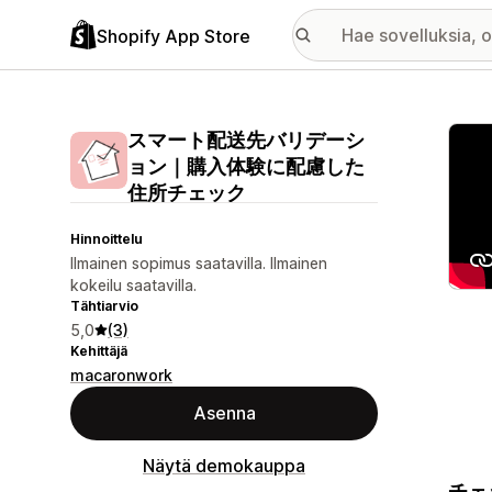
Shopify App Store
Esitt
スマート配送先バリデーシ
ョン｜購入体験に配慮した
住所チェック
Hinnoittelu
Ilmainen sopimus saatavilla. Ilmainen
kokeilu saatavilla.
Tähtiarvio
5,0
(3)
Kehittäjä
macaronwork
Asenna
Näytä demokauppa
チェ