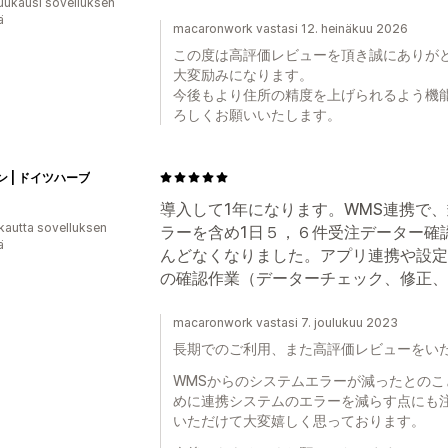
uukausi sovelluksen
ä
macaronwork vastasi 12. heinäkuu 2026
この度は高評価レビューを頂き誠にありが
大変励みになります。
今後もより住所の精度を上げられるよう機
ろしくお願いいたします。
 | ドイツハーブ
導入して1年になります。WMS連携で
kautta sovelluksen
ラーを含め1日５，６件受注データー確
ä
んどなくなりました。アプリ連携や設定
の確認作業（データーチェック、修正、
macaronwork vastasi 7. joulukuu 2023
長期でのご利用、また高評価レビューをい
WMSからのシステムエラーが減ったとの
めに連携システムのエラーを減らす点にも
いただけて大変嬉しく思っております。