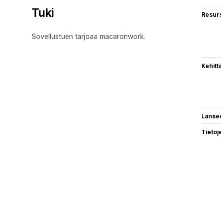
Tuki
Resurs
Sovellustuen tarjoaa macaronwork.
Kehitt
Lanse
Tietoj