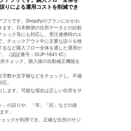
誤りによる運用コストを削減でき
リです。Shopifyのプランにかかわ
きます。日本郵便の住所データとの比較
チェック等にも対応し、受注連携時のエ
で、チェックアウト中に主要な誤りを検
するなど購入フロー全体を通した運用が
（認証番号：GIJP-1841-IC）
の住所チェック、購入後の自動補正機能を
文字数や文字種などをチェックし、不備
対応。
出します。可能な場合は正しい住所をサ
ヶ」の誤りや、「市」「区」などの抜
きます。
住所チェックが利用でき、正確な住所のサジ