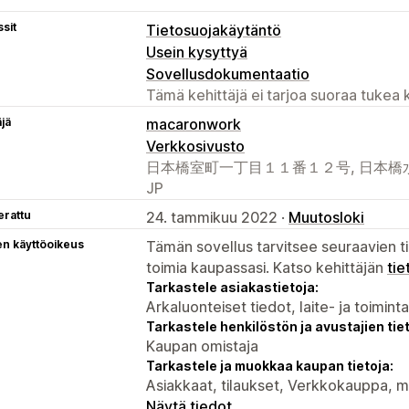
sit
Tietosuojakäytäntö
Usein kysyttyä
Sovellusdokumentaatio
Tämä kehittäjä ei tarjoa suoraa tukea k
äjä
macaronwork
Verkkosivusto
日本橋室町一丁目１１番１２号, 日本橋水野ビル
JP
erattu
24. tammikuu 2022 ·
Muutosloki
en käyttöoikeus
Tämän sovellus tarvitsee seuraavien ti
toimia kaupassasi. Katso kehittäjän
tie
Tarkastele asiakastietoja:
Arkaluonteiset tiedot, laite- ja toimint
Tarkastele henkilöstön ja avustajien tiet
Kaupan omistaja
Tarkastele ja muokkaa kaupan tietoja:
Asiakkaat, tilaukset, Verkkokauppa, m
Näytä tiedot