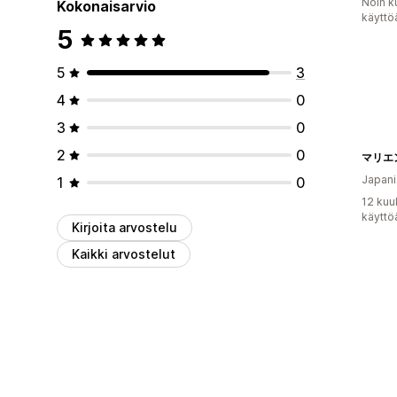
Noin k
Kokonaisarvio
käyttö
5
5
3
4
0
3
0
2
0
マリエン
Japani
1
0
12 kuu
käyttö
Kirjoita arvostelu
Kaikki arvostelut