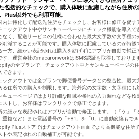
た包括的なチェックで、購入体験に配慮しながら住所の
。Plus以外でも利用可能。
国内に特化して配送先住所をチェックし、お客様に修正を促すアプ
チェックアウト中やサンキューページにチェック機能を導入で
でなく、配送サービスの仕様に合わせた最大文字数や文字種の
を削減することが可能です。購入体験に配慮しているのが特徴
る一方、細かい表記ゆれは購入を妨げずにアプリが自動で補正
す。運営会社のmacaronworkはISMS認証を取得しております。
hopifyの全プランで、チェックアウト中とサンキューページ
入できます。
ェックアウトでは全プランで郵便番号データとの整合性、最大
ある住所での購入を制限します。海外宛の文字数・文字種にも
ンキューページではより詳細な町域や番地の入力漏れなどを検
ェストし、お客様はワンクリックで修正できます。
所の細かな表記ゆれはアプリが自動で修正します。（「ケ」「
、重複など）また電話番号の「+81」を「0」に自動変換もで
hopify Plusストアではチェックアウト画面でより高機能な
ストや表記ゆれの自動補正が可能です。