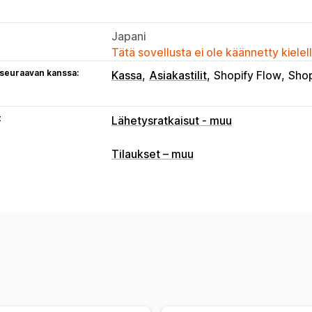
Japani
Tätä sovellusta ei ole käännetty kiele
 seuraavan kanssa:
Kassa
Asiakastilit
Shopify Flow
Shop
t
Lähetysratkaisut - muu
Tilaukset – muu