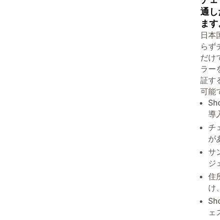
通し
ます
日本
らず
だけ
ラー
証す
可能で
S
導
チ
が
サ
ジ
住
け
S
ェ