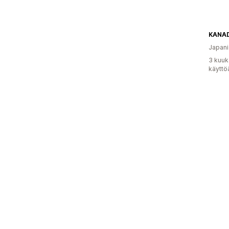
KANA
Japani
3 kuuk
käyttö