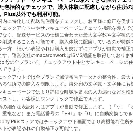
た包括的なチェックで、購入体験に配慮しながら住所の
。Plus以外でも利用可能。
国内に特化して配送先住所をチェックし、お客様に修正を促すアプ
チェックアウト中やサンキューページにチェック機能を導入で
でなく、配送サービスの仕様に合わせた最大文字数や文字種の
を削減することが可能です。購入体験に配慮しているのが特徴
る一方、細かい表記ゆれは購入を妨げずにアプリが自動で補正
す。運営会社のmacaronworkはISMS認証を取得しております。
hopifyの全プランで、チェックアウト中とサンキューページ
入できます。
ェックアウトでは全プランで郵便番号データとの整合性、最大
ある住所での購入を制限します。海外宛の文字数・文字種にも
ンキューページではより詳細な町域や番地の入力漏れなどを検
ェストし、お客様はワンクリックで修正できます。
所の細かな表記ゆれはアプリが自動で修正します。（「ケ」「
、重複など）また電話番号の「+81」を「0」に自動変換もで
hopify Plusストアではチェックアウト画面でより高機能な
ストや表記ゆれの自動補正が可能です。