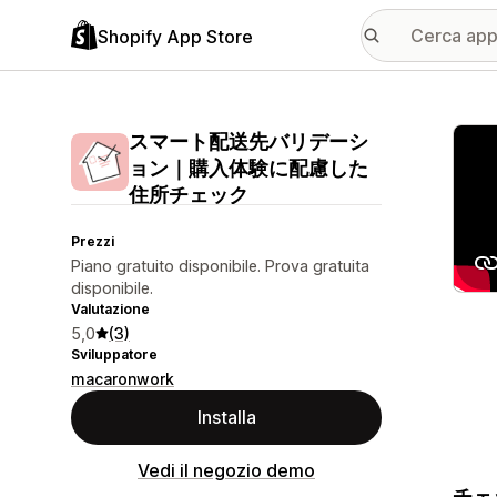
Shopify App Store
Galle
スマート配送先バリデーシ
ョン｜購入体験に配慮した
住所チェック
Prezzi
Piano gratuito disponibile. Prova gratuita
disponibile.
Valutazione
5,0
(3)
Sviluppatore
macaronwork
Installa
Vedi il negozio demo
チェ