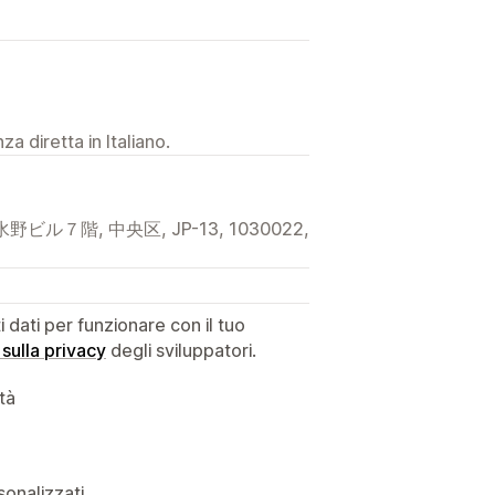
a diretta in Italiano.
７階, 中央区, JP-13, 1030022,
dati per funzionare con il tuo
 sulla privacy
degli sviluppatori.
ità
sonalizzati