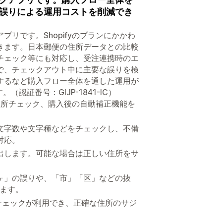
誤りによる運用コストを削減でき
リです。Shopifyのプランにかかわ
きます。日本郵便の住所データとの比較
チェック等にも対応し、受注連携時のエ
で、チェックアウト中に主要な誤りを検
するなど購入フロー全体を通した運用が
（認証番号：GIJP-1841-IC）
の住所チェック、購入後の自動補正機能を
文字数や文字種などをチェックし、不備
対応。
出します。可能な場合は正しい住所をサ
ヶ」の誤りや、「市」「区」などの抜
きます。
住所チェックが利用でき、正確な住所のサジ