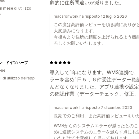
one
劇的に住所間違いが減りました。
n mese di utilizzo
p
macaronwork ha risposto 12 luglio 2026
この度は高評価レビューを頂き誠にありが
大変励みになります。
今後もより住所の精度を上げられるよう機
ろしくお願いいたします。
 | ドイツハーブ
one
導入して1年になります。WMS連携で
 di utilizzo dell’app
ラーを含め1日５，６件受注データー確
んどなくなりました。アプリ連携や設定
の確認作業（データーチェック、修正、
macaronwork ha risposto 7 dicembre 2023
長期でのご利用、また高評価レビューをい
WMSからのシステムエラーが減ったとの
めに連携システムのエラーを減らす点にも
いただけて大変嬉しく思っております。