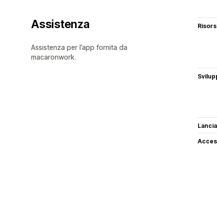
Assistenza
Risor
Assistenza per l’app fornita da
macaronwork.
Svilup
Lancia
Access