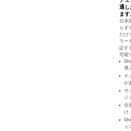
通し
ます
日本
らず
だけ
ラー
証す
可能で
S
導
チ
が
サ
ジ
住
け
S
ェ