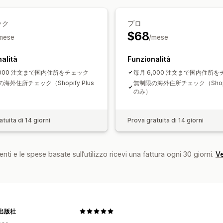
ック
プロ
$68
mese
/mese
alità
Funzionalità
,000 注文まで国内住所をチェック
毎月 6,000 注文まで国内住所
海外住所チェック（Shopify Plus
無制限の海外住所チェック（Shopif
のみ）
tuita di 14 giorni
Prova gratuita di 14 giorni
nti e le spese basate sull’utilizzo ricevi una fattura ogni 30 giorni.
Ve
出版社