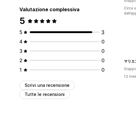
Giapp
Circa u
Valutazione complessiva
dell’ap
5
5
3
4
0
3
0
2
0
マリエン
Giapp
1
0
12 mesi
Scrivi una recensione
Tutte le recensioni