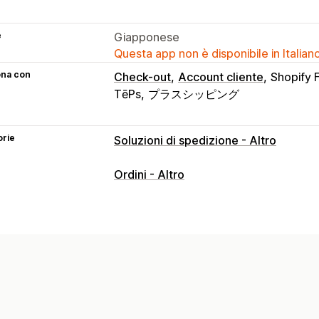
e
Giapponese
Questa app non è disponibile in Italian
ona con
Check-out
Account cliente
Shopify 
TēPs
プラスシッピング
orie
Soluzioni di spedizione - Altro
Ordini - Altro