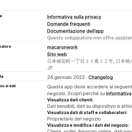
se
Informativa sulla privacy
Domande frequenti
Documentazione dell’app
Questo sviluppatore non offre assistenz
patore
macaronwork
Sito web
日本橋室町一丁目１１番１２号, 日本橋水野ビル
JP
ta
24 gennaio 2022 ·
Changelog
o ai dati
Questa app deve accedere ai seguenti 
negozio. Scopri perché su
informativa
Visualizza dati clienti:
Dati sensibili, dati su dispositivo e attiv
Visualizza dati di staff e collaboratori:
Proprietario del negozio
Visualizza e modifica i dati del negozio:
Clienti, ordini, Negozio online, dati per