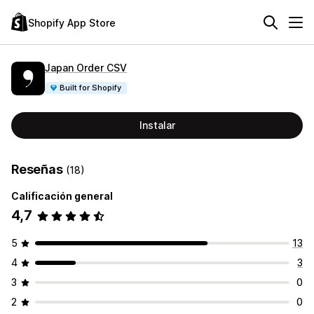
Shopify App Store
Japan Order CSV
Built for Shopify
Instalar
Reseñas
(18)
Calificación general
4,7
5
13
4
3
3
0
2
0