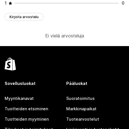
1
0
Kirjoita arvostelu
Ei vielä arvosteluja
Sovellusluokat
Pääluokat
Myyntikanavat
Suoratoimitus
Tuotteiden etsiminen
Markkinapaikat
Tuotteiden myyminen
Tuotearvostelut