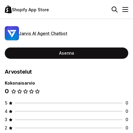
Shopify App Store
Jarvis AI Agent Chatbot
Asenna
Arvostelut
Kokonaisarvio
0
5
0
4
0
3
0
2
0