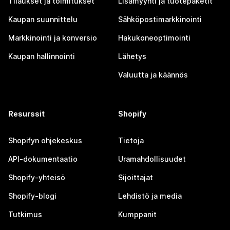
Tilaukset ja toimitukset
Lisämyynti ja tuotepaketit
Kaupan suunnittelu
Sähköpostimarkkinointi
Markkinointi ja konversio
Hakukoneoptimointi
Kaupan hallinnointi
Lähetys
Valuutta ja käännös
Resurssit
Shopify
Shopifyn ohjekeskus
Tietoja
API-dokumentaatio
Uramahdollisuudet
Shopify-yhteisö
Sijoittajat
Shopify-blogi
Lehdistö ja media
Tutkimus
Kumppanit