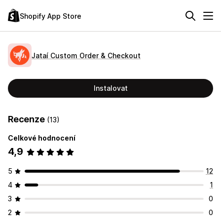
Shopify App Store
Jataí Custom Order & Checkout
Instalovat
Recenze
(13)
Celkové hodnocení
4,9
5
12
4
1
3
0
2
0