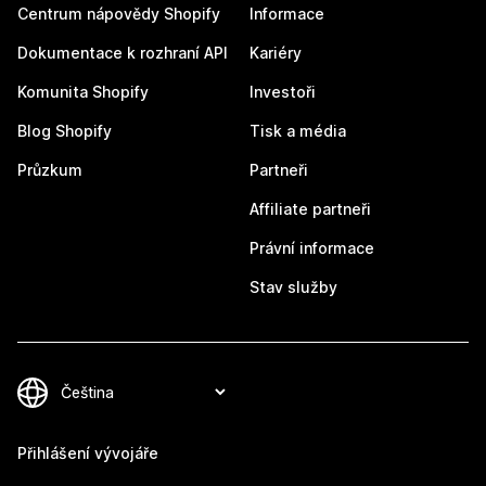
Centrum nápovědy Shopify
Informace
Dokumentace k rozhraní API
Kariéry
Komunita Shopify
Investoři
Blog Shopify
Tisk a média
Průzkum
Partneři
Affiliate partneři
Právní informace
Stav služby
Přihlášení vývojáře