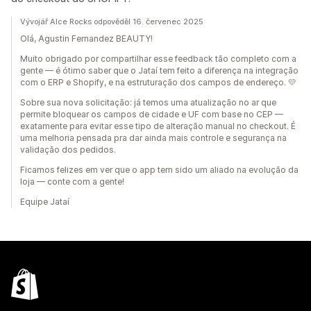
Vývojář Alce Rocks odpověděl 16. červenec 2025
Olá, Agustin Fernandez BEAUTY!
Muito obrigado por compartilhar esse feedback tão completo com a
gente — é ótimo saber que o Jataí tem feito a diferença na integração
com o ERP e Shopify, e na estruturação dos campos de endereço. 💛
Sobre sua nova solicitação: já temos uma atualização no ar que
permite bloquear os campos de cidade e UF com base no CEP —
exatamente para evitar esse tipo de alteração manual no checkout. É
uma melhoria pensada pra dar ainda mais controle e segurança na
validação dos pedidos.
Ficamos felizes em ver que o app tem sido um aliado na evolução da
loja — conte com a gente!
Equipe Jataí