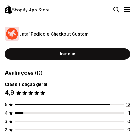
Shopify App Store
Jataí Pedido e Checkout Custom
Instalar
Avaliações
(13)
Classificação geral
4,9
5
12
4
1
3
0
2
0