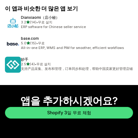
이 앱과 비슷한 더 많은 앱 보기
Dianxiaomi（店小秘）
별 5개 중
3.2
(14)
•
무료 설치
총 리뷰 14개
ERP software for Chinese seller service
base.com
별 5개 중
5.0
(15)
•
무료
총 리뷰 15개
All-in-one ERP, WMS and PIM for smoother, efficient workflows
妙手
별 5개 중
2.5
(4)
•
무료 설치
총 리뷰 4개
支持产品采集、发布和管理，订单同步和处理，帮助中国卖家更好管理店铺
앱을 추가하시겠어요?
Shopify 3일 무료 체험