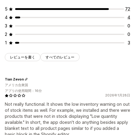
5
72
4
4
3
0
2
0
1
3
レビューを書く
すべてのレビュー
Tian Zevon
アメリカ合衆国
アプリの使用期間：16分
2026年1月28日
Not really functional. It shows the low inventory warning on out
of stock items as well. For example, we installed and there were
products that were not in stock displaying "Low quantity
available." In short, the app doesn't do anything besides apply
blanket text to all product pages similar to if you added a
basic block in the Shopify editor.