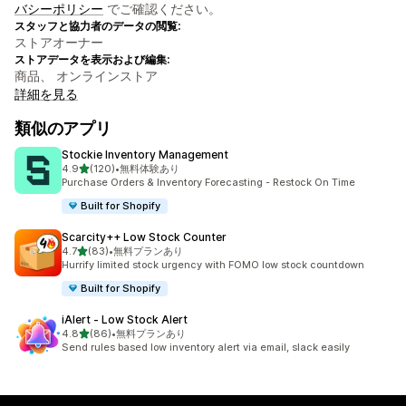
バシーポリシー
でご確認ください。
スタッフと協力者のデータの閲覧:
ストアオーナー
ストアデータを表示および編集:
商品、 オンラインストア
詳細を見る
類似のアプリ
Stockie Inventory Management
5つ星中
4.9
(120)
•
無料体験あり
合計レビュー数：120件
Purchase Orders & Inventory Forecasting - Restock On Time
Built for Shopify
Scarcity++ Low Stock Counter
5つ星中
4.7
(83)
•
無料プランあり
合計レビュー数：83件
Hurrify limited stock urgency with FOMO low stock countdown
Built for Shopify
iAlert ‑ Low Stock Alert
5つ星中
4.8
(86)
•
無料プランあり
合計レビュー数：86件
Send rules based low inventory alert via email, slack easily