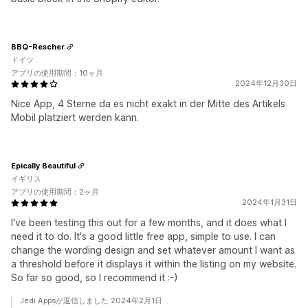
BBQ-Rescher
ドイツ
アプリの使用期間：10ヶ月
2024年12月30日
Nice App, 4 Sterne da es nicht exakt in der Mitte des Artikels
Mobil platziert werden kann.
Epically Beautiful
イギリス
アプリの使用期間：2ヶ月
2024年1月31日
I've been testing this out for a few months, and it does what I
need it to do. It's a good little free app, simple to use. I can
change the wording design and set whatever amount I want as
a threshold before it displays it within the listing on my website.
So far so good, so I recommend it :-)
Jedi Appsが返信しました 2024年2月1日