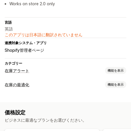
Works on store 2.0 only
言語
英語
このアプリは日本語に翻訳されていません
連携対象システム・アプリ
Shopify管理者ページ
カテゴリー
在庫アラート
機能を表示
通知
在庫の最適化
機能を表示
手動アラート
在庫僅少
予約注文
在庫切れ
カスタムアラート
在庫管理
カスタマイズ
在庫追跡
リアルタイム更新
アラート設定
通知テンプレート
在庫カウンター
価格設定
通知と分析
ビジネスに最適なプランをお選びください。
分析とレポート
在庫僅少アラート
在庫切れ通知
顧客需要
在庫レポート
在庫追跡