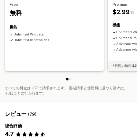
Free
Premium
$2.99
無料
/月
機能
機能
Unlimited W
Unlimited Widgets
Unlimited im
Unlimited Impressions
Advance wi
Advance widg
3日間の無料体
すべての料金はUSDで請求されます。 定期請求と使用料に基づく請求は、
30日ごとに行われます。
レビュー
(79)
総合評価
4.7