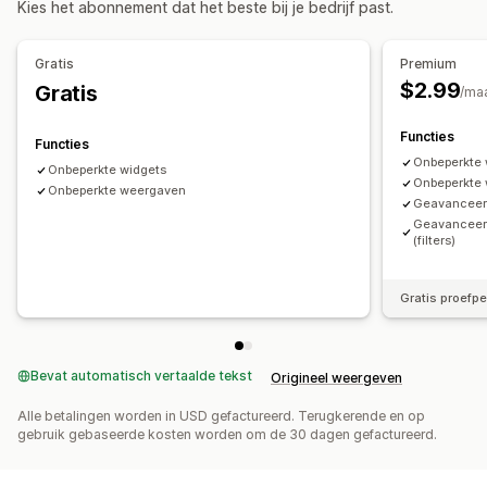
Kies het abonnement dat het beste bij je bedrijf past.
Meldingen bij lage voorraad
Meldingen bij niet op voorraad
Analytics en rapportage
Gratis
Premium
Vraag van klanten
Voorraadrapporten
Voorraadtracking
$2.99
Gratis
/ma
Functies
Functies
Onbeperkte 
Onbeperkte widgets
Onbeperkte
Onbeperkte weergaven
Geavanceer
Geavanceerd
(filters)
Gratis proefp
Bevat automatisch vertaalde tekst
Origineel weergeven
Alle betalingen worden in USD gefactureerd. Terugkerende en op
gebruik gebaseerde kosten worden om de 30 dagen gefactureerd.