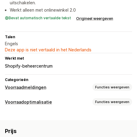
uitschakelen.
Werkt alleen met onlinewinkel 2.0
Bevat automatisch vertaalde tekst
Origineel weergeven
Talen
Engels
Deze app is niet vertaald in het Nederlands
Werkt met
Shopify-beheercentrum
Categorieën
Voorraadmeldingen
Functies weergeven
Meldingen
Voorraadoptimalisatie
Functies weergeven
Handmatige meldingen
Lage voorraad
Pre-orders
Voorraadbeheer
Niet op voorraad
Aangepaste meldingen
Voorraadtracking
Updates in real time
Aanpassing
Prijs
Meldingen en analytics
Meldingsinstellingen
Meldingstemplates
Voorraadteller