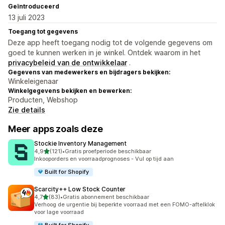
Geïntroduceerd
13 juli 2023
Toegang tot gegevens
Deze app heeft toegang nodig tot de volgende gegevens om
goed te kunnen werken in je winkel. Ontdek waarom in het
privacybeleid van de ontwikkelaar
.
Gegevens van medewerkers en bijdragers bekijken:
Winkeleigenaar
Winkelgegevens bekijken en bewerken:
Producten, Webshop
Zie details
Meer apps zoals deze
Stockie Inventory Management
van 5 sterren
4,9
(121)
•
Gratis proefperiode beschikbaar
121 recensies in totaal
Inkooporders en voorraadprognoses - Vul op tijd aan
Built for Shopify
Scarcity++ Low Stock Counter
van 5 sterren
4,7
(83)
•
Gratis abonnement beschikbaar
83 recensies in totaal
Verhoog de urgentie bij beperkte voorraad met een FOMO-aftelklok
voor lage voorraad
Built for Shopify