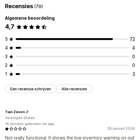
Recensies
(79)
Algemene beoordeling
4,7
5
72
4
4
3
0
2
0
1
3
Een recensie schrijven
Alle recensies
Tian Zevon
Verenigde Staten
16 minuten gebruiken de app
28 januari 2026
Not really functional. It shows the low inventory warning on out