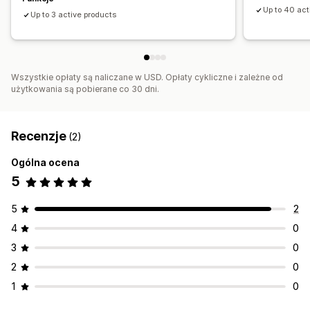
Up to 40 act
Up to 3 active products
Wszystkie opłaty są naliczane w USD. Opłaty cykliczne i zależne od
użytkowania są pobierane co 30 dni.
Recenzje
(2)
Ogólna ocena
5
5
2
4
0
3
0
2
0
1
0