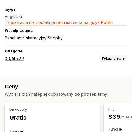
Języki
Angielski
Ta aplikacja nie została przetłumaczona na język Polski
Współpracuje z
Panel administracyjny Shopify
Kategorie
3D/AR/VR
Pokaż funkcje
Wizualizacja
Modele 3D
Rzeczywistość rozszerzona
Ceny
Wirtualna przymierzalnia
Śledzenie twarzy
Wybierz plan najlepiej dopasowany do potrzeb firmy.
Podgląd na żywo
Oparte na sztucznej inteligencji
Dostosowanie
Discovery
Pro
Warianty
Produkty niestandardowe
Tekst
Zdjęcia
Kolor
$39
Gratis
/miesi
Tekstury
Niestandardowy branding
Funkcje
Funkcje