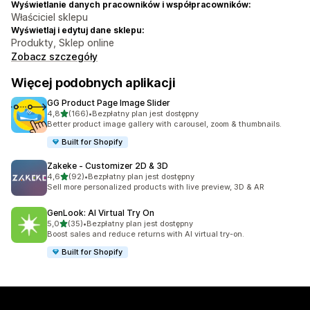
Wyświetlanie danych pracowników i współpracowników:
Właściciel sklepu
Wyświetlaj i edytuj dane sklepu:
Produkty, Sklep online
Zobacz szczegóły
Więcej podobnych aplikacji
GG Product Page Image Slider
na 5 gwiazdek
4,8
(166)
•
Bezpłatny plan jest dostępny
Łączna liczba recenzji: 166
Better product image gallery with carousel, zoom & thumbnails.
Built for Shopify
Zakeke ‑ Customizer 2D & 3D
na 5 gwiazdek
4,6
(92)
•
Bezpłatny plan jest dostępny
Łączna liczba recenzji: 92
Sell more personalized products with live preview, 3D & AR
GenLook: AI Virtual Try On
na 5 gwiazdek
5,0
(35)
•
Bezpłatny plan jest dostępny
Łączna liczba recenzji: 35
Boost sales and reduce returns with AI virtual try-on.
Built for Shopify