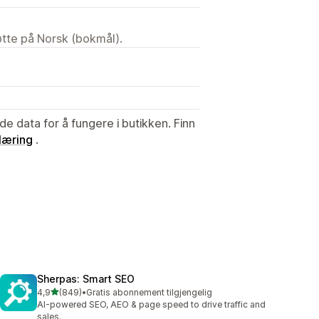
tøtte på Norsk (bokmål).
de data for å fungere i butikken. Finn
læring
.
Sherpas: Smart SEO
av 5 stjerner
4,9
(849)
•
Gratis abonnement tilgjengelig
Totalt 849 omtaler
AI-powered SEO, AEO & page speed to drive traffic and
sales.