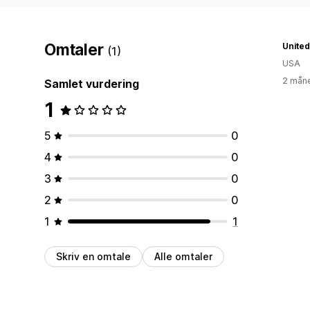
Omtaler
Unite
(1)
USA
2 måne
Samlet vurdering
1
5
0
4
0
3
0
2
0
1
1
Skriv en omtale
Alle omtaler