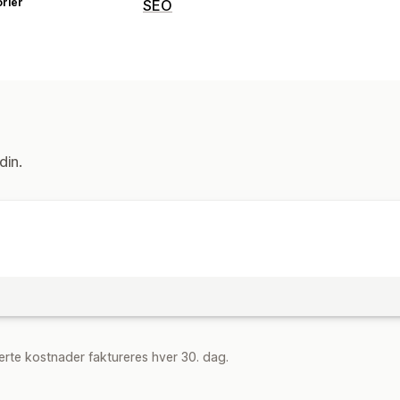
rier
SEO
SEO-verktøy
Sideindeksering
Automasjoner
Overvåkning av ytelse
SEO-poeng
Rapportering
Rangering
din.
rte kostnader faktureres hver 30. dag.