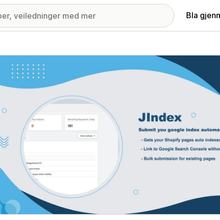
Bla gjen
ri med fremhevede bilder