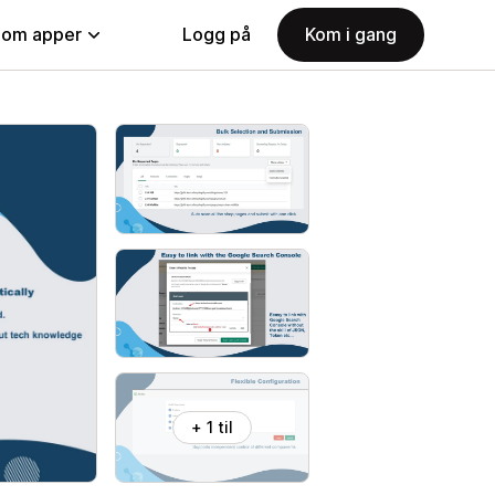
nom apper
Logg på
Kom i gang
+ 1 til