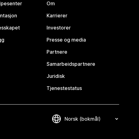
lpesenter
Om
ntasjon
Karrierer
lesskapet
Investorer
gg
Presse og media
Partnere
Samarbeidspartnere
Juridisk
Tjenestestatus