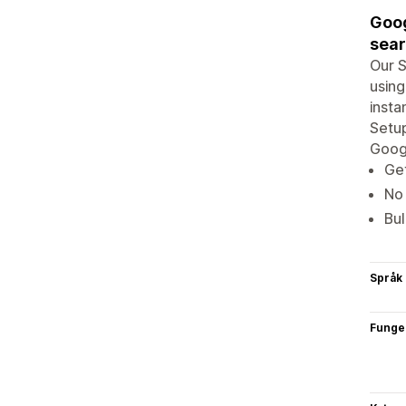
Goog
sear
Our S
using
insta
Setup
Googl
Get
No 
Bul
Språk
Funge