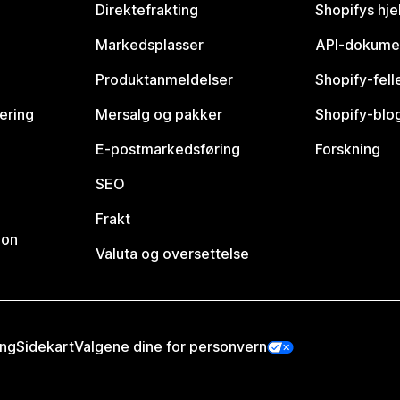
Direktefrakting
Shopifys hje
Markedsplasser
API-dokume
Produktanmeldelser
Shopify-fel
vering
Mersalg og pakker
Shopify-blo
E-postmarkedsføring
Forskning
SEO
Frakt
jon
Valuta og oversettelse
ing
Sidekart
Valgene dine for personvern