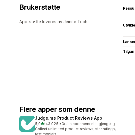
Brukerstøtte
Ressu
App-støtte leveres av Jeinite Tech.
Utvikl
Lanse
Tilgang
Flere apper som denne
Judge.me Product Reviews App
av 5 stjerner
5,0
(43 025)
•
Gratis abonnement tilgjengelig
Totalt 43025 omtaler
Collect unlimited product reviews, star ratings,
testimonials