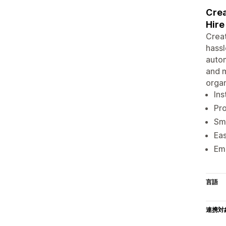
Crea
Hire
Creat
hassl
autom
and m
organ
Ins
Pro
Sma
Eas
Ema
言語
連携対