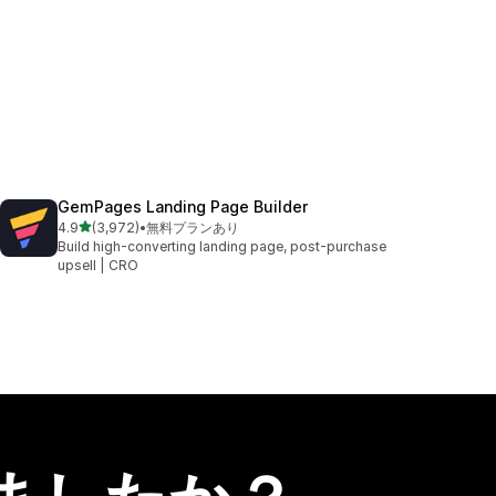
GemPages Landing Page Builder
5つ星中
4.9
(3,972)
•
無料プランあり
合計レビュー数：3972件
Build high-converting landing page, post-purchase
upsell | CRO