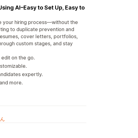
ing AI–Easy to Set Up, Easy to
ne your hiring process—without the
rting to duplicate prevention and
resumes, cover letters, portfolios,
through custom stages, and stay
 edit on the go.
ustomizable.
ndidates expertly.
 and more.
ん