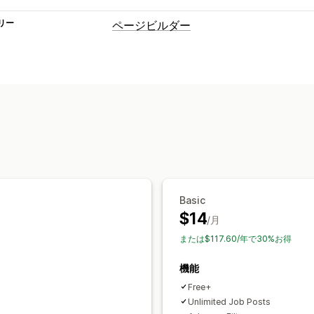
リー
ページビルダー
ページの種類
採用情報ページ
ページ管理
インポートとエクスポート
AI生成
レ
Basic
$14
/月
または$117.60/年で30%お得
機能
Free+
Unlimited Job Posts