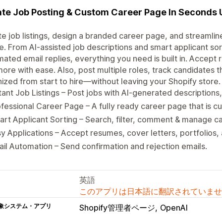
te Job Posting & Custom Career Page In Seconds Us
e job listings, design a branded career page, and streamli
e. From AI-assisted job descriptions and smart applicant so
ated email replies, everything you need is built in. Accept 
ore with ease. Also, post multiple roles, track candidates 
ized from start to hire—without leaving your Shopify store.
tant Job Listings – Post jobs with AI-generated descriptions,
fessional Career Page – A fully ready career page that is c
rt Applicant Sorting – Search, filter, comment & manage ca
y Applications – Accept resumes, cover letters, portfolios,
il Automation – Send confirmation and rejection emails.
英語
このアプリは日本語に翻訳されていませ
象システム・アプリ
Shopify管理者ページ
OpenAI