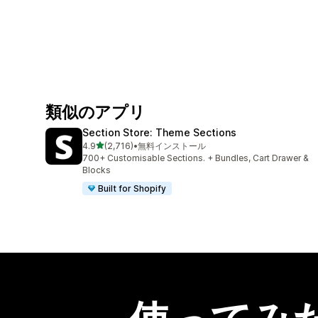
類似のアプリ
Section Store: Theme Sections
5つ星中
4.9
(2,716)
•
無料インストール
合計レビュー数：2716件
700+ Customisable Sections. + Bundles, Cart Drawer &
Blocks
Built for Shopify