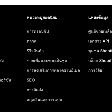
หมวดหมู่ยอดนิยม
แหล่งข้อมูล
การดรอปชิป
ศูนย์ช่วยเหล
ตลาด
เอกสาร API
รีวิวสินค้า
ชุมชน Shopi
ส่ง
ขายเพิ่มและขายเป็นชุด
บล็อก Shopif
การส่งเสริมการตลาดผ่านอีเมล
การวิจัย
อร์ชัน
SEO
การจัดส่ง
สกุลเงินและการแปล