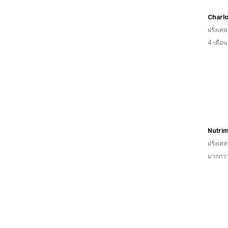
Charlo
ฝรั่งเศส
4 เดือ
Nutri
ฝรั่งเศส
มากกว่า