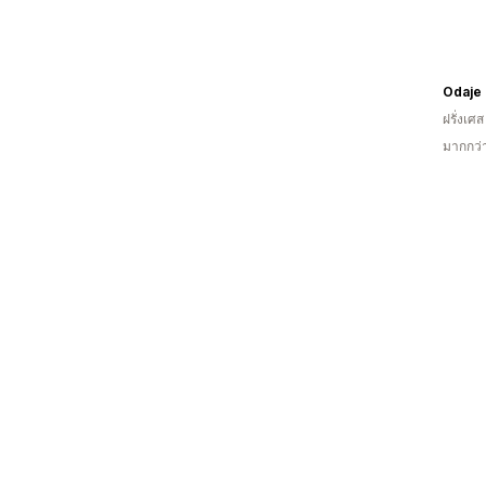
Odaje
ฝรั่งเศส
มากกว่า