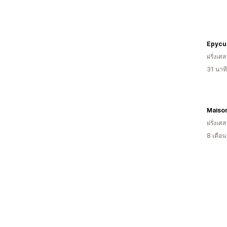
Epycu
ฝรั่งเศส
31 นาท
Maiso
ฝรั่งเศส
8 เดือ