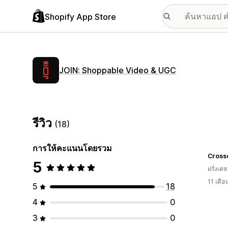
Shopify App Store
JOIN: Shoppable Video & UGC
รีวิว
(18)
การให้คะแนนโดยรวม
Crossc
5
ฝรั่งเศส
11 เดื
5
18
4
0
3
0