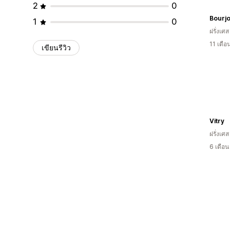
2
0
Bourjo
1
0
ฝรั่งเศส
11 เดื
เขียนรีวิว
Vitry
ฝรั่งเศส
6 เดือ