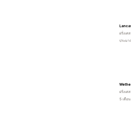
Lanca
ฝรั่งเศส
ประมาณ
Weth
ฝรั่งเศส
5 เดือ