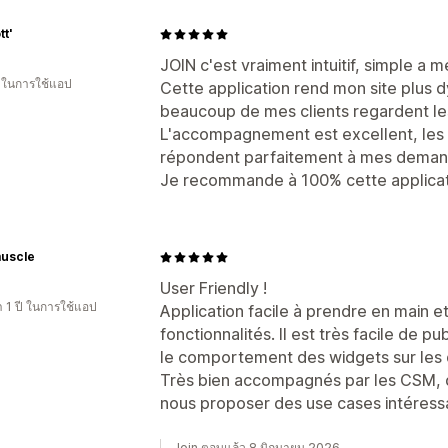
tt'
JOIN c'est vraiment intuitif, simple a m
น ในการใช้แอป
Cette application rend mon site plus 
beaucoup de mes clients regardent les 
L'accompagnement est excellent, les é
répondent parfaitement à mes deman
Je recommande à 100% cette applicat
muscle
User Friendly !
 1 ปี ในการใช้แอป
Application facile à prendre en main e
fonctionnalités. Il est très facile de p
le comportement des widgets sur les d
Très bien accompagnés par les CSM, q
nous proposer des use cases intéressa
Join ตอบแล้ว 8 มิถุนายน 2026