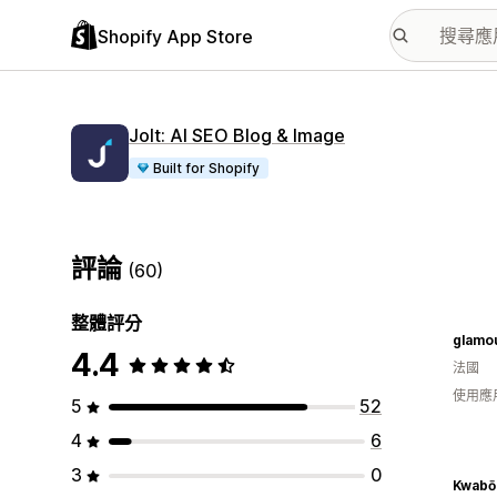
Shopify App Store
Jolt: AI SEO Blog & Image
Built for Shopify
評論
(60)
整體評分
glamo
4.4
法國
使用應用
5
52
4
6
3
0
Kwabō