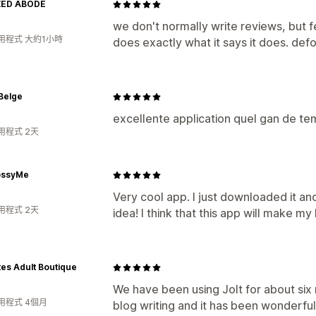
XED ABODE
we don't normally write reviews, but fel
用程式 大約1小時
does exactly what it says it does. de
Belge
excellente application quel gan de t
用程式 2天
ossyMe
Very cool app. I just downloaded it and 
用程式 2天
idea! I think that this app will make my
tes Adult Boutique
We have been using Jolt for about six
用程式 4個月
blog writing and it has been wonderful