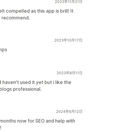
2023年11月21日
t compelled as this app is brill! It
fo recommend.
2023年10月17日
emps
2023年8月11日
haven't used it yet but i like the
 blogs professional.
2024年6月12日
 months now for SEO and help with
!