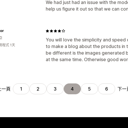
We had just had an issue with the mode
help us figure it out so that we can co
or
亞
You will love the simplicity and speed o
用程式 1天
to make a blog about the products in t
be different is the images generated b
at the same time. Otherwise good wor
上一頁
下一
1
2
3
4
5
6