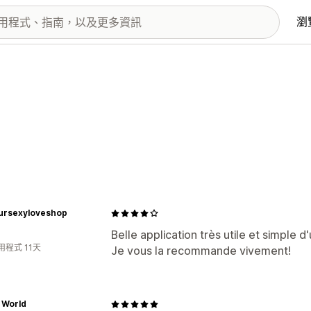
瀏
ursexyloveshop
Belle application très utile et simple d'u
程式 11天
Je vous la recommande vivement!
 World