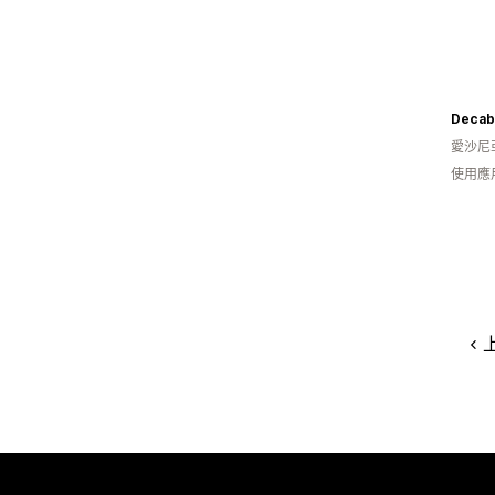
Decab
愛沙尼
使用應