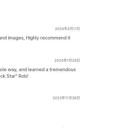
2024年4月11日
 and images, Highly recommend it
2024年1月29日
hole way, and learned a tremendous
ck Star" Rob!
2023年11月28日