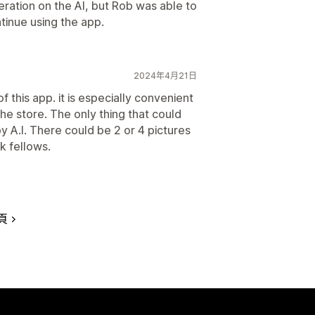
ration on the AI, but Rob was able to
ntinue using the app.
2024年4月21日
f this app. it is especially convenient
he store. The only thing that could
y A.I. There could be 2 or 4 pictures
k fellows.
頁