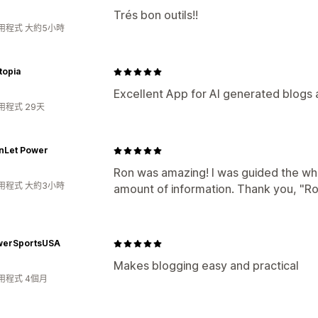
Trés bon outils!!
用程式 大約5小時
topia
Excellent App for AI generated blogs
用程式 29天
nLet Power
Ron was amazing! I was guided the w
用程式 大約3小時
amount of information. Thank you, "Ro
erSportsUSA
Makes blogging easy and practical
用程式 4個月