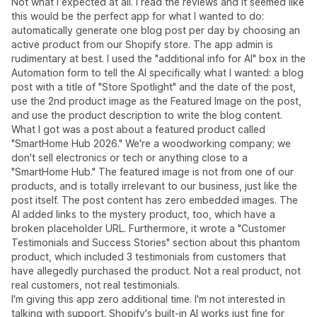
Not what I expected at all. I read the reviews and it seemed like
this would be the perfect app for what I wanted to do:
automatically generate one blog post per day by choosing an
active product from our Shopify store. The app admin is
rudimentary at best. I used the "additional info for AI" box in the
Automation form to tell the AI specifically what I wanted: a blog
post with a title of "Store Spotlight" and the date of the post,
use the 2nd product image as the Featured Image on the post,
and use the product description to write the blog content.
What I got was a post about a featured product called
"SmartHome Hub 2026." We're a woodworking company; we
don't sell electronics or tech or anything close to a
"SmartHome Hub." The featured image is not from one of our
products, and is totally irrelevant to our business, just like the
post itself. The post content has zero embedded images. The
AI added links to the mystery product, too, which have a
broken placeholder URL. Furthermore, it wrote a "Customer
Testimonials and Success Stories" section about this phantom
product, which included 3 testimonials from customers that
have allegedly purchased the product. Not a real product, not
real customers, not real testimonials.
I'm giving this app zero additional time. I'm not interested in
talking with support. Shopify's built-in AI works just fine for