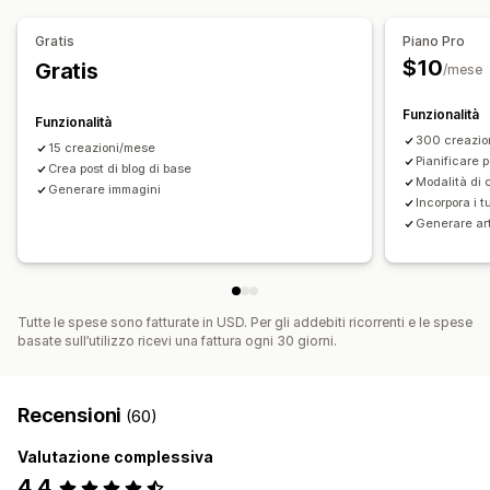
Ottimizzazione delle parole chiave
Meta tag
Analisi SEO
Monitoraggio del posizionamento
Gratis
Piano Pro
$10
Gratis
/mese
Funzionalità
Funzionalità
300 creazio
15 creazioni/mese
Pianificare 
Crea post di blog di base
Modalità di
Generare immagini
Incorpora i t
Generare art
Tutte le spese sono fatturate in USD. Per gli addebiti ricorrenti e le spese
basate sull’utilizzo ricevi una fattura ogni 30 giorni.
Recensioni
(60)
Valutazione complessiva
4,4