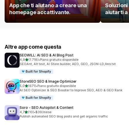
App che ti aiutano a creare una
Soluzioni
homepage accattivante.
aiutarti a
Altre app come questa
SEOWILL: AI SEO & AI Blog Post
stelle su 5
4,9
(1.718)
•
Piano gratuito disponibile
1718 recensioni totali
SEOAnt, Alt text, AI Store builder, AEO, GEO, JSON-LD,llms.txt
Built for Shopify
StoreSEO SEO & Image Optimizer
stelle su 5
5,0
(671)
•
Piano gratuito disponibile
671 recensioni totali
AI SEO Optimizer & SEO Booster to Improve SEO, AEO & GEO Rank
Built for Shopify
Soro ‑ SEO Autopilot & Content
stelle su 5
4,7
(10)
•
$39/mese
10 recensioni totali
Publish automated SEO blog posts and get organic traffic