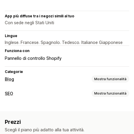
App più diffuse tra i negozi simili al tuo
Con sede negli Stati Uniti
Lingue
Inglese. Francese. Spagnolo. Tedesco. Italianoe Giapponese
Funziona con
Pannello di controllo Shopify
Categorie
Blog
Mostra funzionalità
Creazione di contenuti
SEO
Mostra funzionalità
Generazione basata sull’IA
Argomenti consigliati
Strumenti SEO
Creazione in blocco
Prodotti incorporati
Immagini
Meta tag
Generazione basata sull’IA
Programmazione automatica
Prezzi
Monitoraggio delle performance
SEO
Scegli il piano più adatto alla tua attività.
Analisi delle parole chiave