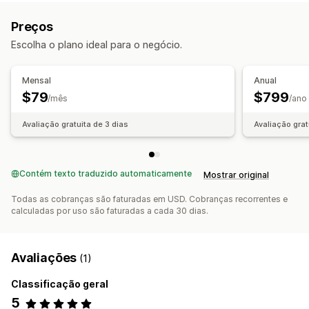
Descrições
Títulos
Imagens
Variantes
Preços
Escolha o plano ideal para o negócio.
Mensal
Anual
$79
$799
/mês
/ano
Avaliação gratuita de 3 dias
Avaliação grat
Contém texto traduzido automaticamente
Mostrar original
Todas as cobranças são faturadas em USD. Cobranças recorrentes e
calculadas por uso são faturadas a cada 30 dias.
Avaliações
(1)
Classificação geral
5