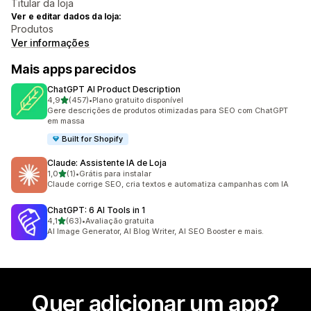
Titular da loja
Ver e editar dados da loja:
Produtos
Ver informações
Mais apps parecidos
ChatGPT AI Product Description
de 5 estrelas
4,9
(457)
•
Plano gratuito disponível
457 avaliações ao todo
Gere descrições de produtos otimizadas para SEO com ChatGPT
em massa
Built for Shopify
Claude: Assistente IA de Loja
de 5 estrelas
1,0
(1)
•
Grátis para instalar
1 avaliações ao todo
Claude corrige SEO, cria textos e automatiza campanhas com IA
ChatGPT: 6 AI Tools in 1
de 5 estrelas
4,1
(63)
•
Avaliação gratuita
63 avaliações ao todo
AI Image Generator, AI Blog Writer, AI SEO Booster e mais.
Quer adicionar um app?