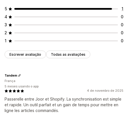
5
1
4
0
3
0
2
0
1
0
Escrever avaliação
Todas as avaliações
Tandem
França
5 meses usando o app
4 de novembro de 2025
Passerelle entre Joor et Shopify. La synchronisation est simple
et rapide. Un outil parfait et un gain de temps pour mettre en
ligne les articles commandés.