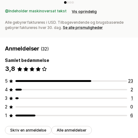
Indeholder maskinoversat tekst
Vis oprindelig
Alle gebyrer faktureres i USD. Tilbagevendende og brugsbaserede
gebyrer faktureres hver 30. dag.
Se alle prismuligheder
Anmeldelser
(32)
Samlet bedømmelse
3,8
5
23
4
2
3
1
2
0
1
6
Skriv en anmeldelse
Alle anmeldelser