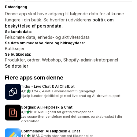
Dataadgang
Denne app skal have adgang til følgende data for at kunne
fungere i din butik. Se hvorfor i udviklerens
politik om
beskyttelse af persondata
.
Se kundedata:
Følsomme data, enheds- og aktivitetsdata
Se data om medarbejdere og bidragydere:
Butiksejer
Se butiksdata:
Produkter, ordrer, Webshop, Shopify-administratorpanel
Se detaljer
Flere apps som denne
Tidio ‑ Live Chat & AI Chatbot
ud af 5 stjerner
4,8
(1.247)
•
Gratis abonnement tilgængeligt
1247 anmeldelser i alt
Hjælp kunder øjeblikkeligt med live chat og AI-drevet support.
Gorgias: AI, Helpdesk & Chat
ud af 5 stjerner
4,2
(616)
•
Mulighed for gratis prøveperiode
616 anmeldelser i alt
Løs supporthenvendelser med det samme, og skab vækst i din
virksomhed.
Commslayer: AI Helpdesk & Chat
ud af 5 stjerner
4,9
(188)
•
Gratis abonnement tilgængeligt