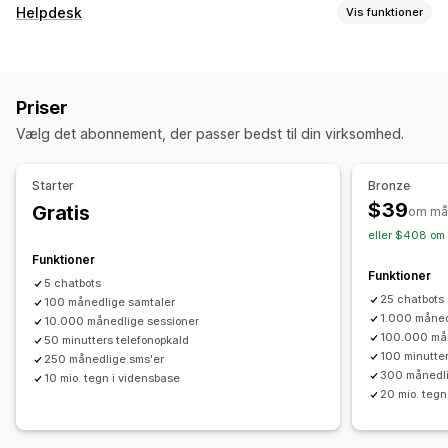
Beskeder i realtid
Helpdesk
Vis funktioner
Chatbotter med kunstig intelligens
Livechat
Flere sprog
Kanaler
Kundeindblik
Livechat
Chatbot
Telefon
Sociale medier
Selvbetjening
Automatiske svar
Priser
Hjælp
Ofte stillede spørgsmål
Rabatter
Ofte stillede spørgsmål
Produktanbefalinger
Vælg det abonnement, der passer bedst til din virksomhed.
Automatisering af workflows
Hurtige svar
Ordreopdateringer
Spørgeundersøgelser
Besvar automatisk
AI-svar
Ticketing
Starter
Bronze
Tilpasning
Regelbaserede udløsere
Kundenotifikationer
$39
Gratis
om må
Farve og skrifttype
Chatvindue
Velkomsthilsner
Feedbackundersøgelser
eller $408 om 
Chatknapper
Agentavatar
Funktioner
Funktioner
5 chatbots
25 chatbots
100 månedlige samtaler
1.000 måned
10.000 månedlige sessioner
100.000 mån
50 minutters telefonopkald
100 minutter
250 månedlige sms'er
300 månedli
10 mio. tegn i vidensbase
20 mio. tegn