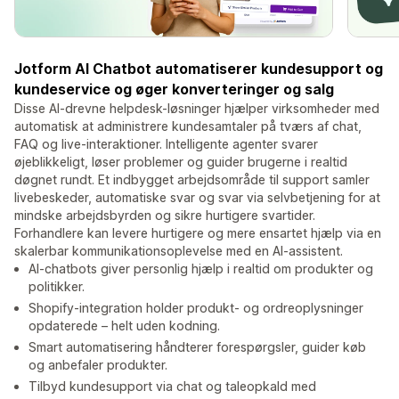
Jotform AI Chatbot automatiserer kundesupport og
kundeservice og øger konverteringer og salg
Disse AI-drevne helpdesk-løsninger hjælper virksomheder med
automatisk at administrere kundesamtaler på tværs af chat,
FAQ og live-interaktioner. Intelligente agenter svarer
øjeblikkeligt, løser problemer og guider brugerne i realtid
døgnet rundt. Et indbygget arbejdsområde til support samler
livebeskeder, automatiske svar og svar via selvbetjening for at
mindske arbejdsbyrden og sikre hurtigere svartider.
Forhandlere kan levere hurtigere og mere ensartet hjælp via en
skalerbar kommunikationsoplevelse med en AI-assistent.
AI-chatbots giver personlig hjælp i realtid om produkter og
politikker.
Shopify-integration holder produkt- og ordreoplysninger
opdaterede – helt uden kodning.
Smart automatisering håndterer forespørgsler, guider køb
og anbefaler produkter.
Tilbyd kundesupport via chat og taleopkald med