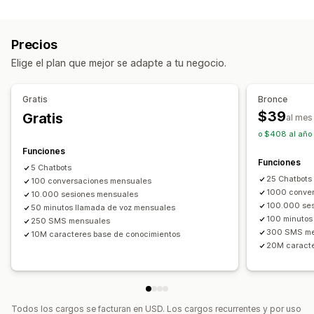
Canales
Información útil de los clientes
Chat en vivo
Chatbot
Teléfono
Redes sociales
Respuestas automatizadas
Precios
Autoservicio
Centro de ayuda
Preguntas frecuentes
Descuentos
Preguntas frecuentes
Elige el plan que mejor se adapte a tu negocio.
Automatización del flujo de trabajo
Recomendaciones de productos
Respuestas rápidas
Respuesta automática
Respuestas generadas con IA
Actualizaciones de pedidos
Encuestas
Gratis
Bronce
Venta de tickets
Activadores basados en reglas
$39
Gratis
al mes
Personalización
Notificaciones de clientes
Encuestas de comentarios
o $408 al año 
Color y fuente
Ventana del chat
Mensajes de bienvenida
Funciones
Botones del chat
Avatar del agente
Funciones
5 Chatbots
25 Chatbots
100 conversaciones mensuales
1000 conve
10.000 sesiones mensuales
100.000 se
50 minutos llamada de voz mensuales
100 minutos
250 SMS mensuales
300 SMS me
10M caracteres base de conocimientos
20M caracte
Todos los cargos se facturan en USD. Los cargos recurrentes y por uso