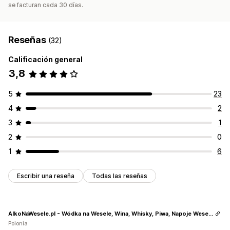
se facturan cada 30 días.
Reseñas
(32)
Calificación general
3,8
5
23
4
2
3
1
2
0
1
6
Escribir una reseña
Todas las reseñas
AlkoNaWesele.pl - Wódka na Wesele, Wina, Whisky, Piwa, Napoje Weselne
Polonia