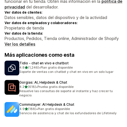
funcionar en tu tienda. Obtén más información en la
política de
privacidad
del desarrollador.
Ver datos de clientes:
Datos sensibles, datos del dispositivo y de la actividad
Ver datos de empleados y colaboradores:
Propietario de tienda
Ver datos de la tienda:
Productos, Pedidos, Tienda online, Administrador de Shopify
Ver los detalles
Más aplicaciones como esta
Tidio ‑ chat en vivo e chatbot
de 5 estrellas
4.8
(1,246)
•
Plan gratis disponible
1246 reseñas en total
Soporte de ventas con chatbot y chat en vivo en un solo lugar
Gorgias: AI, Helpdesk & Chat
de 5 estrellas
4.2
(618)
•
Prueba gratis disponible
618 reseñas en total
Resuelve las consultas de soporte al instante y haz crecer tu
negocio.
Commslayer: AI Helpdesk & Chat
de 5 estrellas
4.9
(188)
•
Plan gratis disponible
188 reseñas en total
Servicio de asistencia y chat de los exfundadores de Lifetimely