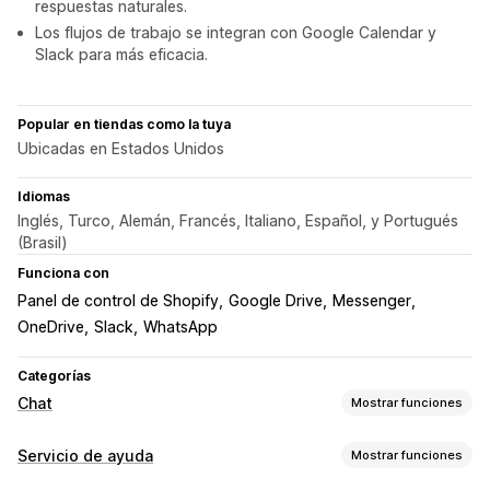
respuestas naturales.
Los flujos de trabajo se integran con Google Calendar y
Slack para más eficacia.
Popular en tiendas como la tuya
Ubicadas en Estados Unidos
Idiomas
Inglés, Turco, Alemán, Francés, Italiano, Español, y Portugués
(Brasil)
Funciona con
Panel de control de Shopify
Google Drive
Messenger
OneDrive
Slack
WhatsApp
Categorías
Chat
Mostrar funciones
Mensajería en tiempo real
Servicio de ayuda
Mostrar funciones
Chatbots de IA
Chat en vivo
Múltiples idiomas