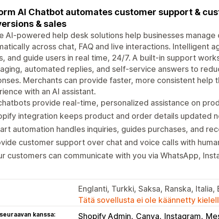
orm AI Chatbot automates customer support & cus
ersions & sales
e AI-powered help desk solutions help businesses manage
atically across chat, FAQ and live interactions. Intelligent 
s, and guide users in real time, 24/7. A built-in support wor
ging, automated replies, and self-service answers to red
nses. Merchants can provide faster, more consistent help 
ience with an AI assistant.
chatbots provide real-time, personalized assistance on prod
pify integration keeps product and order details updated 
rt automation handles inquiries, guides purchases, and r
vide customer support over chat and voice calls with human
ur customers can communicate with you via WhatsApp, Ins
Englanti, Turkki, Saksa, Ranska, Italia, 
Tätä sovellusta ei ole käännetty kiele
 seuraavan kanssa:
Shopify Admin
Canva
Instagram
Me