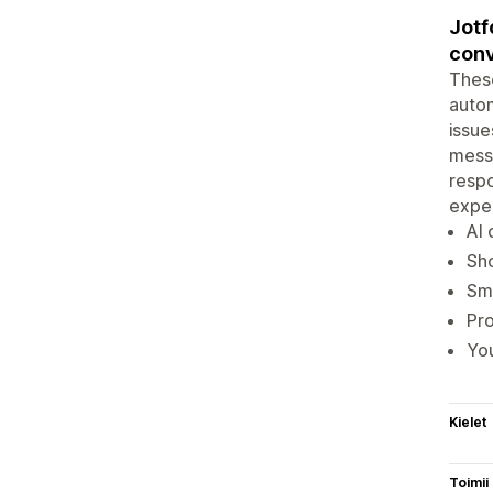
Jotf
conv
Thes
autom
issue
messa
respo
exper
AI 
Sho
Sma
Pro
Yo
Kielet
Toimii