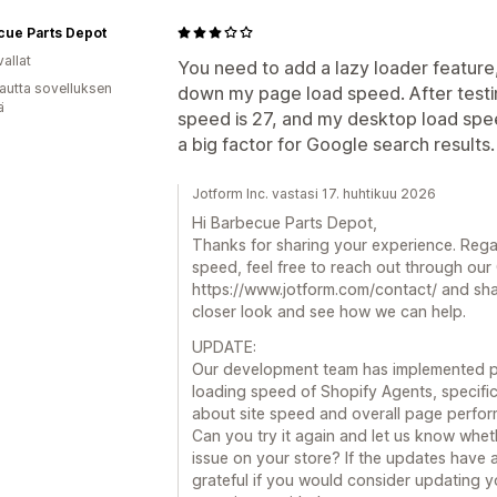
cue Parts Depot
allat
You need to add a lazy loader feature, 
autta sovelluksen
down my page load speed. After testin
ä
speed is 27, and my desktop load spee
a big factor for Google search results.
Jotform Inc. vastasi 17. huhtikuu 2026
Hi Barbecue Parts Depot,
Thanks for sharing your experience. Reg
speed, feel free to reach out through ou
https://www.jotform.com/contact/ and shar
closer look and see how we can help.
UPDATE:
Our development team has implemented p
loading speed of Shopify Agents, specific
about site speed and overall page perfo
Can you try it again and let us know whe
issue on your store? If the updates hav
grateful if you would consider updating yo