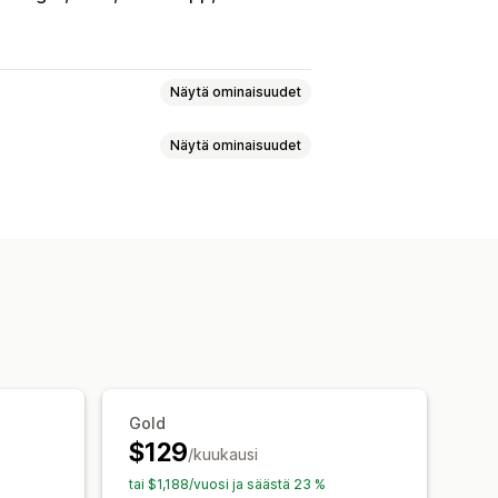
Näytä ominaisuudet
Näytä ominaisuudet
elisyys
Asiakastiedot
Itsepalvelu
Help Center
situkset
Pikavastaukset
ukset
Lippujen myynti
viestit
Chattipainikkeet
silmoitukset
Palautekyselyt
Gold
$129
/kuukausi
tai $1,188/vuosi ja säästä 23 %