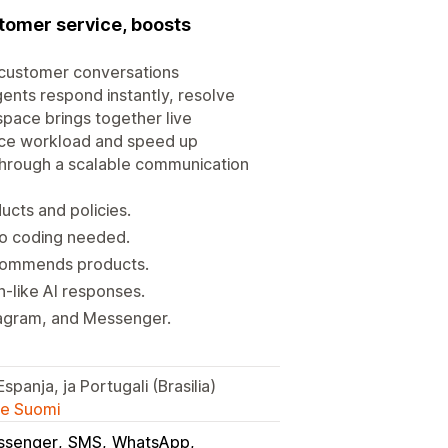
tomer service, boosts
 customer conversations
agents respond instantly, resolve
kspace brings together live
uce workload and speed up
through a scalable communication
ucts and policies.
no coding needed.
ecommends products.
-like AI responses.
tagram, and Messenger.
Espanja, ja Portugali (Brasilia)
lle Suomi
ssenger
SMS
WhatsApp