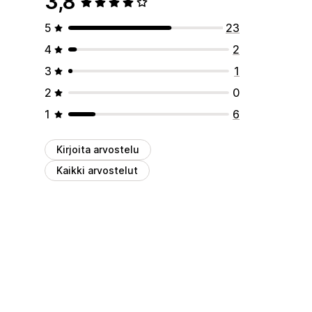
3,8
5
23
4
2
3
1
2
0
1
6
Kirjoita arvostelu
Kaikki arvostelut