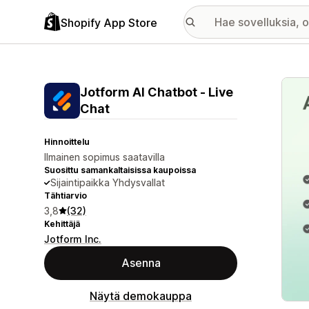
Shopify App Store
Esitt
Jotform AI Chatbot ‑ Live
Chat
Hinnoittelu
Ilmainen sopimus saatavilla
Suosittu samankaltaisissa kaupoissa
Sijaintipaikka Yhdysvallat
Tähtiarvio
3,8
(32)
Kehittäjä
Jotform Inc.
Asenna
Näytä demokauppa