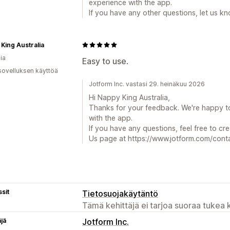
experience with the app.
If you have any other questions, let us k
King Australia
ia
Easy to use.
sovelluksen käyttöä
Jotform Inc. vastasi 29. heinäkuu 2026
Hi Nappy King Australia,
Thanks for your feedback. We're happy t
with the app.
If you have any questions, feel free to c
Us page at https://www.jotform.com/contac
sit
Tietosuojakäytäntö
Tämä kehittäjä ei tarjoa suoraa tukea k
äjä
Jotform Inc.