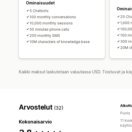
Ominaisuudet
Ominai
5 Chatbots
25 Cha
100 monthly conversations
1,000 
10,000 monthly sessions
100,00
50 minutes phone calls
100 mi
250 monthly SMS
300 m
10M characters of knowledge base
20M ch
Kaikki maksut laskutetaan valuutassa USD. Toistuvat ja kä
Arvostelut
(32)
Puola
11 kuu
Kokonaisarvio
käyttö