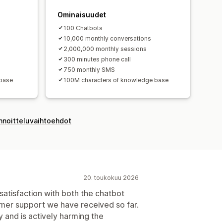
Ominaisuudet
100 Chatbots
10,000 monthly conversations
2,000,000 monthly sessions
300 minutes phone call
750 monthly SMS
 base
100M characters of knowledge base
innoitteluvaihtoehdot
20. toukokuu 2026
satisfaction with both the chatbot
mer support we have received so far.
y and is actively harming the