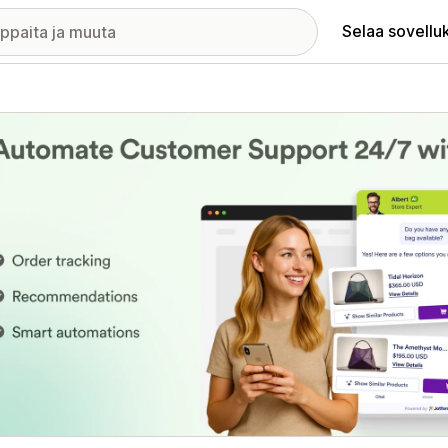
Selaa sovellu
elykuvagalleria