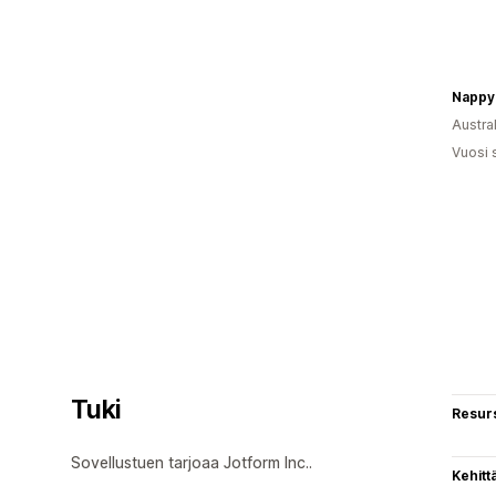
Nappy 
Austral
Vuosi 
Tuki
Resurs
Sovellustuen tarjoaa Jotform Inc..
Kehitt