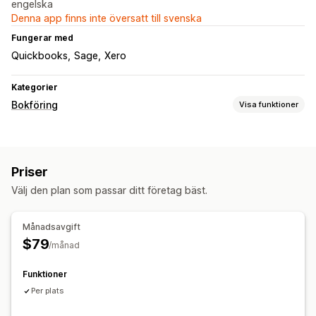
engelska
Denna app finns inte översatt till svenska
Fungerar med
Quickbooks
Sage
Xero
Kategorier
Bokföring
Visa funktioner
Ekonomiska rapporter
Försäljningar och återbetalningar
Priser
Välj den plan som passar ditt företag bäst.
Månadsavgift
$79
/månad
Funktioner
Per plats