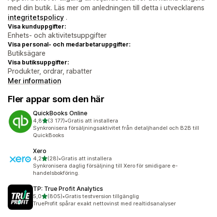
med din butik. Läs mer om anledningen till detta i utvecklarens
integritetspolicy
.
Visa kunduppgifter:
Enhets- och aktivitetsuppgifter
Visa personal- och medarbetaruppgifter:
Butiksägare
Visa butiksuppgifter:
Produkter, ordrar, rabatter
Mer information
Fler appar som den här
QuickBooks Online
av 5 stjärnor
4,8
(3 177)
•
Gratis att installera
3177 recensioner totalt
Synkronisera försäljningsaktivitet från detaljhandel och B2B till
QuickBooks
Xero
av 5 stjärnor
4,2
(28)
•
Gratis att installera
28 recensioner totalt
Synkronisera daglig försäljning till Xero för smidigare e-
handelsbokföring.
TP: True Profit Analytics
av 5 stjärnor
5,0
(805)
•
Gratis testversion tillgänglig
805 recensioner totalt
TrueProfit spårar exakt nettovinst med realtidsanalyser