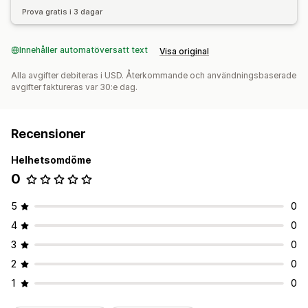
Prova gratis i 3 dagar
Innehåller automatöversatt text
Visa original
Alla avgifter debiteras i USD. Återkommande och användningsbaserade
avgifter faktureras var 30:e dag.
Recensioner
Helhetsomdöme
0
5
0
4
0
3
0
2
0
1
0