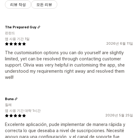
리뷰 작성
모든 리뷰
The Prepared Guy
핀란드
앱 사용 기간 1일
2026년 6월 11일
The customisation options you can do yourself are slightly
limited, yet can be resolved through contacting customer
support. Olivia was very helpful in customising the app, she
understood my requirements right away and resolved them
well!
Buna
칠레
앱 사용 기간 대략 1시간
2026년 5월 25일
Excelente aplicación, pude implementar de manera rápida y
correcta lo que deseaba a nivel de suscripciones. Necesité
apoyo para una configuración, y el canal de soporte fue