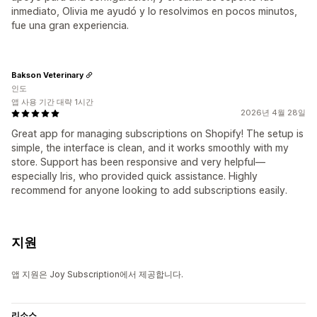
inmediato, Olivia me ayudó y lo resolvimos en pocos minutos,
fue una gran experiencia.
Bakson Veterinary
인도
앱 사용 기간 대략 1시간
2026년 4월 28일
Great app for managing subscriptions on Shopify! The setup is
simple, the interface is clean, and it works smoothly with my
store. Support has been responsive and very helpful—
especially Iris, who provided quick assistance. Highly
recommend for anyone looking to add subscriptions easily.
지원
앱 지원은 Joy Subscription에서 제공합니다.
리소스