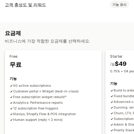
구독 유형
고객 충성도 및 리워드
기능 표시
큐레이션 구독
생필품 보충 구독
액세스 구독
멤버십
서비스
프로그램 유형
제품 번들
구독 상자
디지털 상품
실물 제품
사용자 지정 구독
리워드 프로그램
멤버십
VIP 등급
구독
사용자 지정 프로그램
설정 가능한 가격
요금제
제공할 수 있는 리워드
정기 결제
구독하고 절약
고정 가격
계층별 가격
체험 기간
비즈니스에 가장 적합한 요금제를 선택하세요.
할인
쿠폰
POS 리워드
배송료
무료 배송
무료 제품
사용량 기반 요금제
일회성 결제
동적 가격
얼리 액세스
독점 액세스
멤버십 특전
사용자 지정 리워드
사용자 지정 가격 책정
Free
Starter
$49
무료
/월
0.75% + 0¢ per
기능
기능
50 active subscriptions
Build to ord
Customer portal + Widget (best-in-class)
Fixed bundl
Free subscription widget rebuild*
Advanced ca
Analytics: Performance reports
Dunning: sm
12 subscription flow triggers
Churn, LTV, 
Klaviyo, Shopify Flow & POS integration
Subscription
Human support (reply < 2 mins)
Admin & Sto
Priority Slac