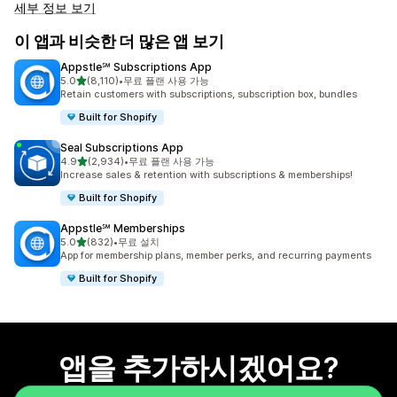
세부 정보 보기
이 앱과 비슷한 더 많은 앱 보기
Appstle℠ Subscriptions App
별 5개 중
5.0
(8,110)
•
무료 플랜 사용 가능
총 리뷰 8110개
Retain customers with subscriptions, subscription box, bundles
Built for Shopify
Seal Subscriptions App
별 5개 중
4.9
(2,934)
•
무료 플랜 사용 가능
총 리뷰 2934개
Increase sales & retention with subscriptions & memberships!
Built for Shopify
Appstle℠ Memberships
별 5개 중
5.0
(832)
•
무료 설치
총 리뷰 832개
App for membership plans, member perks, and recurring payments
Built for Shopify
앱을 추가하시겠어요?