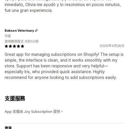
inmediato, Olivia me ayudó y lo resolvimos en pocos minutos,
fue una gran experiencia.
Bakson Veterinary
印度
使用應用程式 大約1小時
2026年4月28日
Great app for managing subscriptions on Shopify! The setup is
simple, the interface is clean, and it works smoothly with my
store. Support has been responsive and very helpful—
especially Iris, who provided quick assistance. Highly
recommend for anyone looking to add subscriptions easily.
支援服務
App 支援由 Joy Subscription 提供。
資源