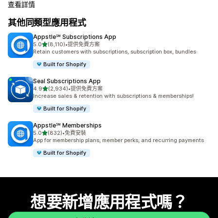
查看詳情
其他同類型應用程式
Appstle℠ Subscriptions App
滿分 5 顆星
5.0
(8,110)
•
提供免費方案
共有 8110 則評價
Retain customers with subscriptions, subscription box, bundles
Built for Shopify
Seal Subscriptions App
滿分 5 顆星
4.9
(2,934)
•
提供免費方案
共有 2934 則評價
Increase sales & retention with subscriptions & memberships!
Built for Shopify
Appstle℠ Memberships
滿分 5 顆星
5.0
(832)
•
免費安裝
共有 832 則評價
App for membership plans, member perks, and recurring payments
Built for Shopify
想要新增應用程式嗎？