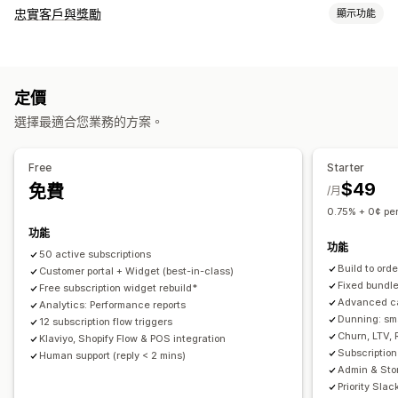
訂閱類型
忠實客戶與獎勵
顯示功能
精選訂閱
補充訂閱
存取權訂閱
會員
服務
商品搭售
訂閱箱
計畫類型
數位商品
實體商品
自訂訂閱
獎勵計畫
會員
VIP 等級
訂閱
自訂計畫
可設定的定價
定價
可提供的獎勵
定期付款
訂閱優惠價
固定定價
分層定價
試用期
用量定價
選擇最適合您業務的方案。
折扣
優惠券
POS 獎勵
運費費率
免運費
免費商品
搶先體驗
單次付款
動態定價
自訂定價
專屬體驗
會員福利
自訂獎勵
Free
Starter
$49
免費
/月
0.75% + 0¢ per
功能
功能
50 active subscriptions
Build to ord
Customer portal + Widget (best-in-class)
Fixed bundl
Free subscription widget rebuild*
Advanced ca
Analytics: Performance reports
Dunning: sm
12 subscription flow triggers
Churn, LTV, 
Klaviyo, Shopify Flow & POS integration
Subscription
Human support (reply < 2 mins)
Admin & Sto
Priority Slac