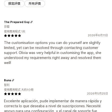
撰寫評價
所有評價
The Prepared Guy
芬蘭
使用應用程式 1天
2026年6月11日
The customisation options you can do yourself are slightly
limited, yet can be resolved through contacting customer
support. Olivia was very helpful in customising the app, she
understood my requirements right away and resolved them
well!
Buna
智利
使用應用程式 大約1小時
2026年5月25日
Excelente aplicación, pude implementar de manera rápida y
correcta lo que deseaba a nivel de suscripciones. Necesité
apoyo para una configuración, y el canal de soporte fue