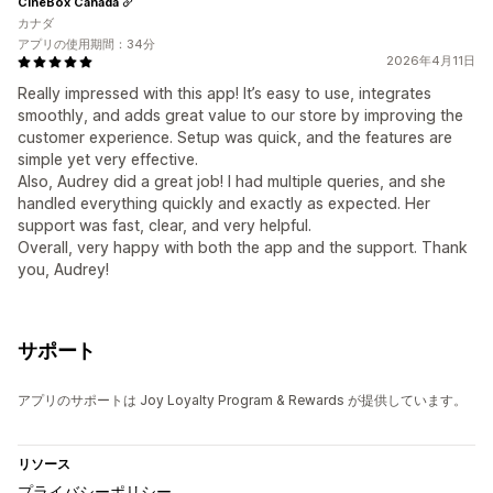
CineBox Canada
カナダ
アプリの使用期間：34分
2026年4月11日
Really impressed with this app! It’s easy to use, integrates
smoothly, and adds great value to our store by improving the
customer experience. Setup was quick, and the features are
simple yet very effective.
Also, Audrey did a great job! I had multiple queries, and she
handled everything quickly and exactly as expected. Her
support was fast, clear, and very helpful.
Overall, very happy with both the app and the support. Thank
you, Audrey!
サポート
アプリのサポートは Joy Loyalty Program & Rewards が提供しています。
リソース
プライバシーポリシー