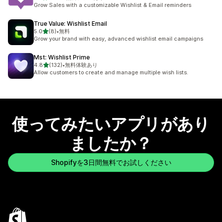
合計レビュー数：369件
Grow Sales with a customizable Wishlist & Email reminders
True Value: Wishlist Email
5つ星中
5.0
(8)
•
無料
合計レビュー数：8件
Grow your brand with easy, advanced wishlist email campaigns
Mst: Wishlist Prime
5つ星中
4.8
(132)
•
無料体験あり
合計レビュー数：132件
Allow customers to create and manage multiple wish lists.
使ってみたいアプリがあり
ましたか？
Shopifyを3日間無料でお試しください