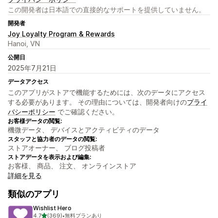
この開発者は日本語での直接的なサポートを提供していません。
開発者
Joy Loyalty Program & Rewards
Hanoi, VN
公開日
2025年7月21日
データアクセス
このアプリがストアで機能するためには、次のデータにアクセス
する必要があります。 その理由については、開発者向けの
プライ
バシーポリシー
でご確認ください。
お客様データの閲覧:
機微データ、 デバイスとアクティビティのデータ
スタッフと協力者のデータの閲覧:
ストアオーナー、 ブログ投稿者
ストアデータを表示および編集:
お客様、 商品、 注文、 オンラインストア
詳細を見る
類似のアプリ
Wishlist Hero
5つ星中
4.7
(369)
•
無料プランあり