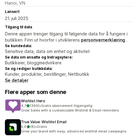
Hanoi, VN
Lansert
21. juli 2025
Tilgang til data
Denne appen trenger tilgang til følgende data for å fungere i
butikken. Finn ut hvorfor i utviklerens
personvernerklæring
.
Se kundedata:
Sensitive data, data om enhet og aktivitet
Se data om ansatte og bidragsytere:
Butikkeier, bloggmedvirkere
Se og rediger butikkdata:
Kunder, produkter, bestillinger, Nettbutikk
Se detaljer
Flere apper som denne
Wishlist Hero
av 5 stjerner
4,7
(369)
•
Gratis abonnement tilgjengelig
Totalt 369 omtaler
Grow Sales with a customizable Wishlist & Email reminders
True Value: Wishlist Email
av 5 stjerner
5,0
(8)
•
Gratis
Totalt 8 omtaler
Grow your brand with easy, advanced wishlist email campaigns