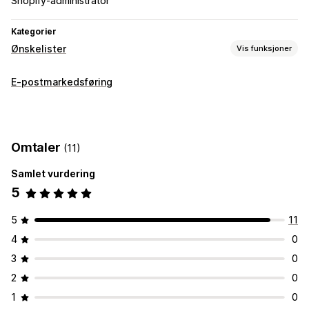
Shopify-administrator
Kategorier
Ønskelister
Vis funksjoner
Listetyper
E-postmarkedsføring
Offentlig ønskeliste
Favoritter
Lagre til senere
Listeadministrasjon
Legg i handlekurv
Omtaler
(11)
Tilpasning
Samlet vurdering
Tilpasset merkevarebygging
Tilpassede layout
5
Tilpassede ikoner
5
11
4
0
3
0
2
0
1
0