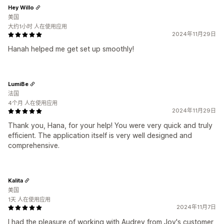
Hey Willo
美国
大约1小时 人在使用应用
2024年11月29日
Hanah helped me get set up smoothly!
LumiBe
法国
4个月 人在使用应用
2024年11月29日
Thank you, Hana, for your help! You were very quick and truly
efficient. The application itself is very well designed and
comprehensive.
Kalita
美国
1天 人在使用应用
2024年11月7日
I had the pleasure of working with Audrey from Joy's customer