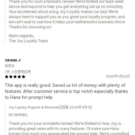
Thank you for such a fantastic review! We're thrilled our team went
above and beyond to help you get everything set up so smoothly.
Your excitement about using Joy Loyalty makes our day! We're
always here to support you as you grow your loyalty program, and
we can't wait to see how it helps your leatherworks business thrive.
Thanks for choosing us!
Warm regards,
The Joy Loyalty Team
OKANA
新西兰
7天 人在使用应用
2025年1月22日
This app is really good. Saved us lot of money with plenty of
features. After customer service is top notch especially thanks
to Hana for prompt help
Joy Loyalty Program & Rewards已回复 2025年4月1日
Hi OKANA,
Thank you for your wonderful review! We're thrilled to hear Joy is
providing great value with its many features. I'll make sure Hana
knows how much you appreciated her prompt help. We're committed