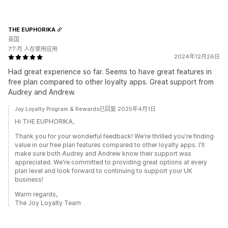
THE EUPHORIKA
英国
7个月 人在使用应用
2024年12月26日
Had great experience so far. Seems to have great features in
free plan compared to other loyalty apps. Great support from
Audrey and Andrew.
Joy Loyalty Program & Rewards已回复 2025年4月1日
Hi THE EUPHORIKA,
Thank you for your wonderful feedback! We're thrilled you're finding
value in our free plan features compared to other loyalty apps. I'll
make sure both Audrey and Andrew know their support was
appreciated. We're committed to providing great options at every
plan level and look forward to continuing to support your UK
business!
Warm regards,
The Joy Loyalty Team