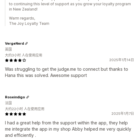
to continuing this level of support as you grow your loyalty program
in New Zealand!
Warm regards,
The Joy Loyalty Team
VergeNerd
英国
大约3小时 人在使用应用
2025年1月14日
Was struggling to get the judge.me to connect but thanks to
Hana this was solved. Awesome support
Roseindigo
法国
大约22小时 人在使用应用
2025年1月7日
I had a great help from the support within the app, they help
me integrate the app in my shop Abby helped me very quickly
and efficiently .