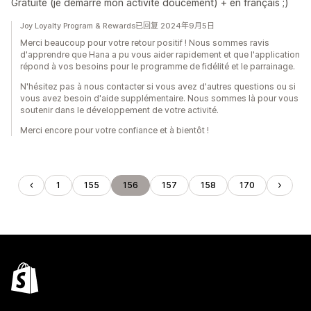
Gratuite (je démarre mon activité doucement) + en français ;)
Joy Loyalty Program & Rewards已回复 2024年9月5日
Merci beaucoup pour votre retour positif ! Nous sommes ravis
d'apprendre que Hana a pu vous aider rapidement et que l'application
répond à vos besoins pour le programme de fidélité et le parrainage.
N'hésitez pas à nous contacter si vous avez d'autres questions ou si
vous avez besoin d'aide supplémentaire. Nous sommes là pour vous
soutenir dans le développement de votre activité.
Merci encore pour votre confiance et à bientôt !
1
155
156
157
158
170