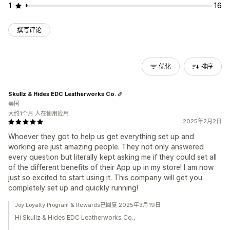
1
16
撰写评论
优化
排序
Skullz & Hides EDC Leatherworks Co.
美国
大约1个月 人在使用应用
2025年2月2日
Whoever they got to help us get everything set up and
working are just amazing people. They not only answered
every question but literally kept asking me if they could set all
of the different benefits of their App up in my store! I am now
just so excited to start using it. This company will get you
completely set up and quickly running!
Joy Loyalty Program & Rewards已回复 2025年3月19日
Hi Skullz & Hides EDC Leatherworks Co.,