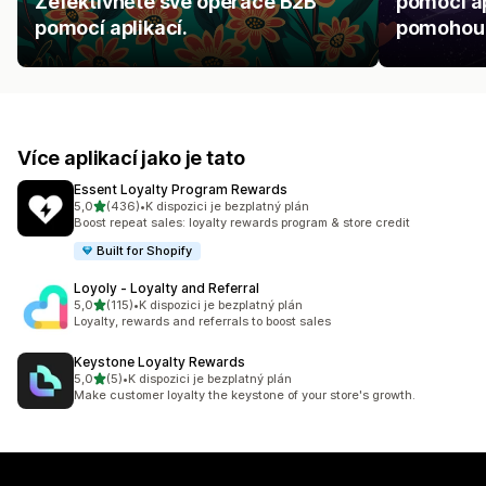
Zefektivněte své operace B2B
pomocí ap
pomocí aplikací.
pomohou p
Více aplikací jako je tato
Essent Loyalty Program Rewards
z 5 hvězd
5,0
(436)
•
K dispozici je bezplatný plán
Celkový počet recenzí: 436
Boost repeat sales: loyalty rewards program & store credit
Built for Shopify
Loyoly ‑ Loyalty and Referral
z 5 hvězd
5,0
(115)
•
K dispozici je bezplatný plán
Celkový počet recenzí: 115
Loyalty, rewards and referrals to boost sales
Keystone Loyalty Rewards
z 5 hvězd
5,0
(5)
•
K dispozici je bezplatný plán
Celkový počet recenzí: 5
Make customer loyalty the keystone of your store's growth.