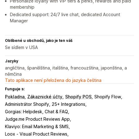
Personalize loyalty with VIP tiers & perks, rewards and paid
membership
Dedicated support: 24/7 live chat, dedicated Account
Manager
Oblíbené u obchodů, jako je ten váš
Se sídlem v USA
Jazyky
angličtina, španělština, italština, francouzština, japonština, a
němčina
Tato aplikace není přeložena do jazyka čeština
Funguje s:
Pokladna
Zákaznické účty
Shopify POS
Shopify Flow
Administrátor Shopify
25+ Integrations
Gorgias: Helpdesk, Chat & FAQ
Judge.me Product Reviews App
Klaviyo: Email Marketing & SMS
Loox ‑ Visual Product Reviews