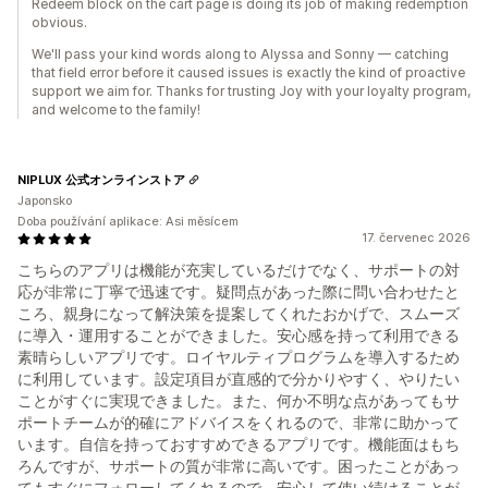
Redeem block on the cart page is doing its job of making redemption
obvious.
We'll pass your kind words along to Alyssa and Sonny — catching
that field error before it caused issues is exactly the kind of proactive
support we aim for. Thanks for trusting Joy with your loyalty program,
and welcome to the family!
NIPLUX 公式オンラインストア
Japonsko
Doba používání aplikace: Asi měsícem
17. červenec 2026
こちらのアプリは機能が充実しているだけでなく、サポートの対
応が非常に丁寧で迅速です。疑問点があった際に問い合わせたと
ころ、親身になって解決策を提案してくれたおかげで、スムーズ
に導入・運用することができました。安心感を持って利用できる
素晴らしいアプリです。ロイヤルティプログラムを導入するため
に利用しています。設定項目が直感的で分かりやすく、やりたい
ことがすぐに実現できました。また、何か不明な点があってもサ
ポートチームが的確にアドバイスをくれるので、非常に助かって
います。自信を持っておすすめできるアプリです。機能面はもち
ろんですが、サポートの質が非常に高いです。困ったことがあっ
てもすぐにフォローしてくれるので、安心して使い続けることが