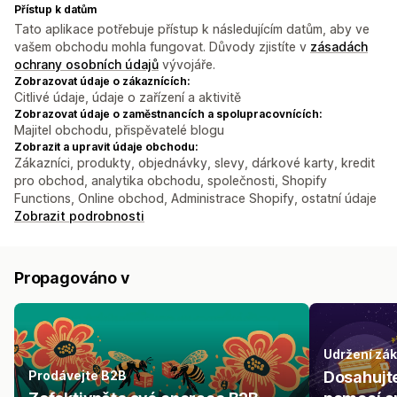
Přístup k datům
Tato aplikace potřebuje přístup k následujícím datům, aby ve
vašem obchodu mohla fungovat. Důvody zjistíte v
zásadách
ochrany osobních údajů
vývojáře.
Zobrazovat údaje o zákaznících:
Citlivé údaje, údaje o zařízení a aktivitě
Zobrazovat údaje o zaměstnancích a spolupracovnících:
Majitel obchodu, přispěvatelé blogu
Zobrazit a upravit údaje obchodu:
Zákazníci, produkty, objednávky, slevy, dárkové karty, kredit
pro obchod, analytika obchodu, společnosti, Shopify
Functions, Online obchod, Administrace Shopify, ostatní údaje
Zobrazit podrobnosti
Propagováno v
Udržení zá
Prodávejte B2B
Dosahujt