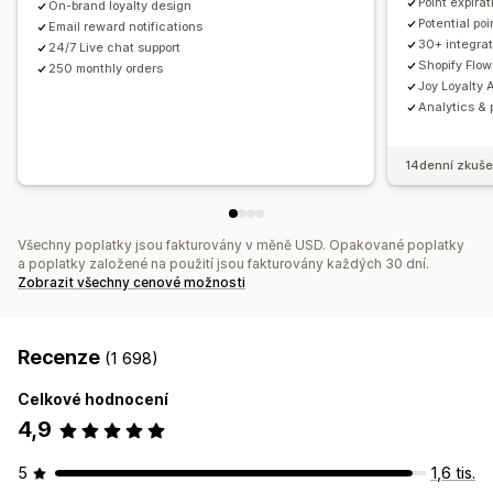
Point expirat
On-brand loyalty design
Analytika
Rozhraní API a webhooky
Potential po
Email reward notifications
30+ integrat
24/7 Live chat support
Shopify Flow
250 monthly orders
Joy Loyalty A
Analytics & 
14denní zkuše
Všechny poplatky jsou fakturovány v měně USD. Opakované poplatky
a poplatky založené na použití jsou fakturovány každých 30 dní.
Zobrazit všechny cenové možnosti
Recenze
(1 698)
Celkové hodnocení
4,9
5
1,6 tis.