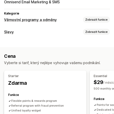
Omnisend Email Marketing & SMS
Kategorie
Věrnostní programy a odměny
Zobrazit funkce
Typy programů
Slevy
Zobrazit funkce
Programy odměn
Členství
Úrovně VIP
Referraly
Typy slev
Předplatná
Programy dárkových karet
Slevové kódy
Kupóny
Úrovňové oceňování
Cashbackové programy
Vlastní programy
Cena
Paušální slevy
Procentuální slevy
Hromadné slevy
Odměny, které můžete nabízet
Vyberte si tarif, který nejlépe vyhovuje vašemu podnikání.
Doprava zdarma
Sazby za dopravu
Slevy na košík
Body
Slevy
Kupóny
Dárky
Dárkové karty
Cashback
Slevy na pokladně
Dárky
Odměny
Kredit pro obchod
Odměny POS
Sazby za dopravu
Starter
Essential
Časově omezené nabídky
Automaticky otevíraná okna
Doprava zdarma
Produkty zdarma
Přednostní přístup
$29
Zdarma
/ měsíc
Bannery
Vlastní slevy
Exkluzivní přístup
Členské výhody
Odznaky
500 monthly or
Správa slev
Vlastní odměny
Funkce
Funkce
Import a export
Vlastní kód
Kampaně
Flexible points & rewards program
Points for s
Spouštěče a pravidla
Referral program with fraud prevention
Sčítání slev
Automatizace
Dedicated l
Unified loyalty widget
Segmentace
Označování štítky
Sledování
Vykazování