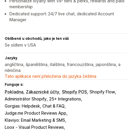
Personalize loyalty with VIP tiers & perks, rewards and paid
membership
Dedicated support: 24/7 live chat, dedicated Account
Manager
Oblíbené u obchodů, jako je ten váš
Se sídlem v USA
Jazyky
angličtina, španělština, italština, francouzština, japonština, a
němčina
Tato aplikace není přeložena do jazyka čeština
Funguje s:
Pokladna
Zákaznické účty
Shopify POS
Shopify Flow
Administrátor Shopify
25+ Integrations
Gorgias: Helpdesk, Chat & FAQ
Judge.me Product Reviews App
Klaviyo: Email Marketing & SMS
Loox ‑ Visual Product Reviews