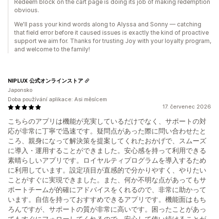
Redeem block on the cart page is doing its job of making redemption
obvious.
We'll pass your kind words along to Alyssa and Sonny — catching
that field error before it caused issues is exactly the kind of proactive
support we aim for. Thanks for trusting Joy with your loyalty program,
and welcome to the family!
NIPLUX 公式オンラインストア
Japonsko
Doba používání aplikace: Asi měsícem
17. červenec 2026
こちらのアプリは機能が充実しているだけでなく、サポートの対
応が非常に丁寧で迅速です。疑問点があった際に問い合わせたと
ころ、親身になって解決策を提案してくれたおかげで、スムーズ
に導入・運用することができました。安心感を持って利用できる
素晴らしいアプリです。ロイヤルティプログラムを導入するため
に利用しています。設定項目が直感的で分かりやすく、やりたい
ことがすぐに実現できました。また、何か不明な点があってもサ
ポートチームが的確にアドバイスをくれるので、非常に助かって
います。自信を持っておすすめできるアプリです。機能面はもち
ろんですが、サポートの質が非常に高いです。困ったことがあっ
てもすぐにフォローしてくれるので、安心して使い続けることが