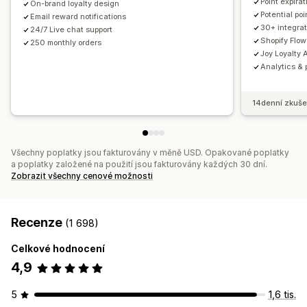
Point expirat
On-brand loyalty design
Analytika
Rozhraní API a webhooky
Potential po
Email reward notifications
30+ integrat
24/7 Live chat support
Shopify Flow
250 monthly orders
Joy Loyalty A
Analytics & 
14denní zkuše
Všechny poplatky jsou fakturovány v měně USD. Opakované poplatky
a poplatky založené na použití jsou fakturovány každých 30 dní.
Zobrazit všechny cenové možnosti
Recenze
(1 698)
Celkové hodnocení
4,9
5
1,6 tis.