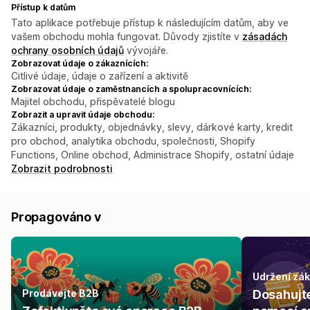
Přístup k datům
Tato aplikace potřebuje přístup k následujícím datům, aby ve
vašem obchodu mohla fungovat. Důvody zjistíte v
zásadách
ochrany osobních údajů
vývojáře.
Zobrazovat údaje o zákaznících:
Citlivé údaje, údaje o zařízení a aktivitě
Zobrazovat údaje o zaměstnancích a spolupracovnících:
Majitel obchodu, přispěvatelé blogu
Zobrazit a upravit údaje obchodu:
Zákazníci, produkty, objednávky, slevy, dárkové karty, kredit
pro obchod, analytika obchodu, společnosti, Shopify
Functions, Online obchod, Administrace Shopify, ostatní údaje
Zobrazit podrobnosti
Propagováno v
Udržení zá
Prodávejte B2B
Dosahujt