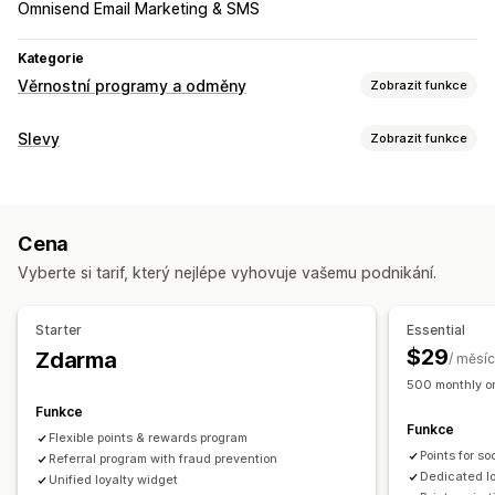
Omnisend Email Marketing & SMS
Kategorie
Věrnostní programy a odměny
Zobrazit funkce
Typy programů
Slevy
Zobrazit funkce
Programy odměn
Členství
Úrovně VIP
Referraly
Typy slev
Předplatná
Programy dárkových karet
Slevové kódy
Kupóny
Úrovňové oceňování
Cashbackové programy
Vlastní programy
Cena
Paušální slevy
Procentuální slevy
Hromadné slevy
Odměny, které můžete nabízet
Vyberte si tarif, který nejlépe vyhovuje vašemu podnikání.
Doprava zdarma
Sazby za dopravu
Slevy na košík
Body
Slevy
Kupóny
Dárky
Dárkové karty
Cashback
Slevy na pokladně
Dárky
Odměny
Kredit pro obchod
Odměny POS
Sazby za dopravu
Starter
Essential
Časově omezené nabídky
Automaticky otevíraná okna
Doprava zdarma
Produkty zdarma
Přednostní přístup
$29
Zdarma
/ měsíc
Bannery
Vlastní slevy
Exkluzivní přístup
Členské výhody
Odznaky
500 monthly or
Správa slev
Vlastní odměny
Funkce
Funkce
Import a export
Vlastní kód
Kampaně
Flexible points & rewards program
Points for s
Spouštěče a pravidla
Referral program with fraud prevention
Sčítání slev
Automatizace
Dedicated l
Unified loyalty widget
Segmentace
Označování štítky
Sledování
Vykazování