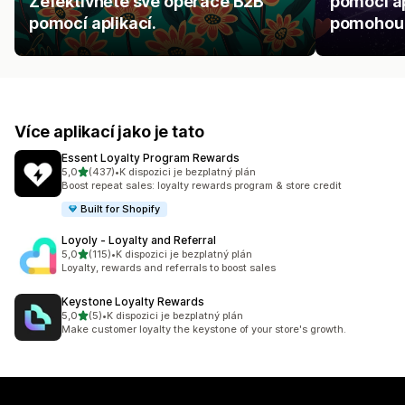
Zefektivněte své operace B2B
pomocí ap
pomocí aplikací.
pomohou p
Více aplikací jako je tato
Essent Loyalty Program Rewards
z 5 hvězd
5,0
(437)
•
K dispozici je bezplatný plán
Celkový počet recenzí: 437
Boost repeat sales: loyalty rewards program & store credit
Built for Shopify
Loyoly ‑ Loyalty and Referral
z 5 hvězd
5,0
(115)
•
K dispozici je bezplatný plán
Celkový počet recenzí: 115
Loyalty, rewards and referrals to boost sales
Keystone Loyalty Rewards
z 5 hvězd
5,0
(5)
•
K dispozici je bezplatný plán
Celkový počet recenzí: 5
Make customer loyalty the keystone of your store's growth.