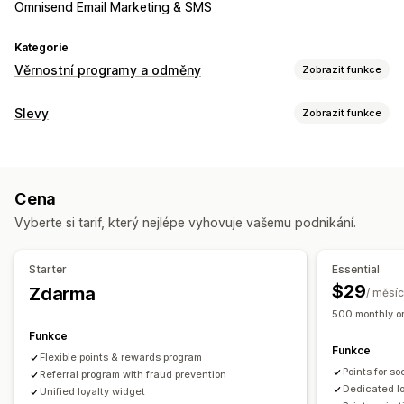
Omnisend Email Marketing & SMS
Kategorie
Věrnostní programy a odměny
Zobrazit funkce
Typy programů
Slevy
Zobrazit funkce
Programy odměn
Členství
Úrovně VIP
Referraly
Typy slev
Předplatná
Programy dárkových karet
Slevové kódy
Kupóny
Úrovňové oceňování
Cashbackové programy
Vlastní programy
Cena
Paušální slevy
Procentuální slevy
Hromadné slevy
Odměny, které můžete nabízet
Vyberte si tarif, který nejlépe vyhovuje vašemu podnikání.
Doprava zdarma
Sazby za dopravu
Slevy na košík
Body
Slevy
Kupóny
Dárky
Dárkové karty
Cashback
Slevy na pokladně
Dárky
Odměny
Kredit pro obchod
Odměny POS
Sazby za dopravu
Starter
Essential
Časově omezené nabídky
Automaticky otevíraná okna
Doprava zdarma
Produkty zdarma
Přednostní přístup
$29
Zdarma
/ měsíc
Bannery
Vlastní slevy
Exkluzivní přístup
Členské výhody
Odznaky
500 monthly or
Správa slev
Vlastní odměny
Funkce
Funkce
Import a export
Vlastní kód
Kampaně
Flexible points & rewards program
Points for s
Spouštěče a pravidla
Referral program with fraud prevention
Sčítání slev
Automatizace
Dedicated l
Unified loyalty widget
Segmentace
Označování štítky
Sledování
Vykazování