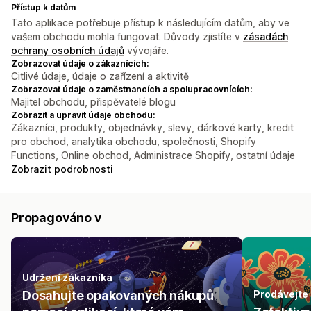
Přístup k datům
Tato aplikace potřebuje přístup k následujícím datům, aby ve
vašem obchodu mohla fungovat. Důvody zjistíte v
zásadách
ochrany osobních údajů
vývojáře.
Zobrazovat údaje o zákaznících:
Citlivé údaje, údaje o zařízení a aktivitě
Zobrazovat údaje o zaměstnancích a spolupracovnících:
Majitel obchodu, přispěvatelé blogu
Zobrazit a upravit údaje obchodu:
Zákazníci, produkty, objednávky, slevy, dárkové karty, kredit
pro obchod, analytika obchodu, společnosti, Shopify
Functions, Online obchod, Administrace Shopify, ostatní údaje
Zobrazit podrobnosti
Propagováno v
Udržení zákazníka
Dosahujte opakovaných nákupů
Prodávejte