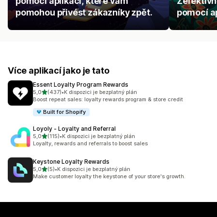
pomocí aplikací, které vám
Zefektiv
pomohou přivést zákazníky zpět.
pomocí ap
Více aplikací jako je tato
Essent Loyalty Program Rewards
z 5 hvězd
5,0
(437)
•
K dispozici je bezplatný plán
Celkový počet recenzí: 437
Boost repeat sales: loyalty rewards program & store credit
Built for Shopify
Loyoly ‑ Loyalty and Referral
z 5 hvězd
5,0
(115)
•
K dispozici je bezplatný plán
Celkový počet recenzí: 115
Loyalty, rewards and referrals to boost sales
Keystone Loyalty Rewards
z 5 hvězd
5,0
(5)
•
K dispozici je bezplatný plán
Celkový počet recenzí: 5
Make customer loyalty the keystone of your store's growth.