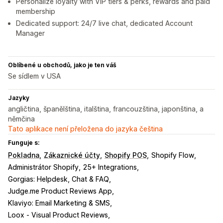
Personalize loyalty with VIP tiers & perks, rewards and paid
membership
Dedicated support: 24/7 live chat, dedicated Account
Manager
Oblíbené u obchodů, jako je ten váš
Se sídlem v USA
Jazyky
angličtina, španělština, italština, francouzština, japonština, a
němčina
Tato aplikace není přeložena do jazyka čeština
Funguje s:
Pokladna
Zákaznické účty
Shopify POS
Shopify Flow
Administrátor Shopify
25+ Integrations
Gorgias: Helpdesk, Chat & FAQ
Judge.me Product Reviews App
Klaviyo: Email Marketing & SMS
Loox ‑ Visual Product Reviews