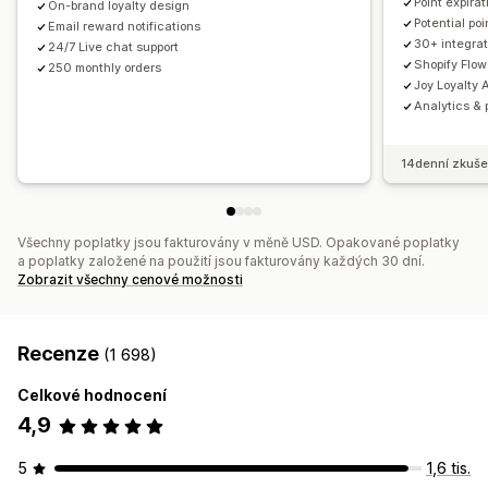
Point expirat
On-brand loyalty design
Analytika
Rozhraní API a webhooky
Potential po
Email reward notifications
30+ integrat
24/7 Live chat support
Shopify Flow
250 monthly orders
Joy Loyalty A
Analytics & 
14denní zkuše
Všechny poplatky jsou fakturovány v měně USD. Opakované poplatky
a poplatky založené na použití jsou fakturovány každých 30 dní.
Zobrazit všechny cenové možnosti
Recenze
(1 698)
Celkové hodnocení
4,9
5
1,6 tis.