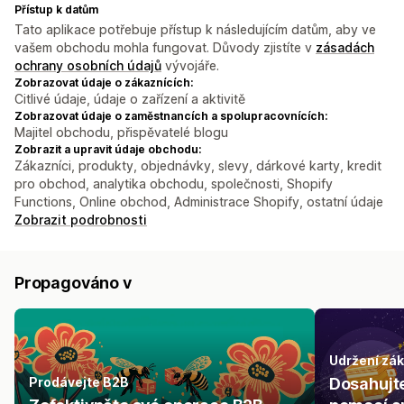
Přístup k datům
Tato aplikace potřebuje přístup k následujícím datům, aby ve
vašem obchodu mohla fungovat. Důvody zjistíte v
zásadách
ochrany osobních údajů
vývojáře.
Zobrazovat údaje o zákaznících:
Citlivé údaje, údaje o zařízení a aktivitě
Zobrazovat údaje o zaměstnancích a spolupracovnících:
Majitel obchodu, přispěvatelé blogu
Zobrazit a upravit údaje obchodu:
Zákazníci, produkty, objednávky, slevy, dárkové karty, kredit
pro obchod, analytika obchodu, společnosti, Shopify
Functions, Online obchod, Administrace Shopify, ostatní údaje
Zobrazit podrobnosti
Propagováno v
Udržení zá
Prodávejte B2B
Dosahujt