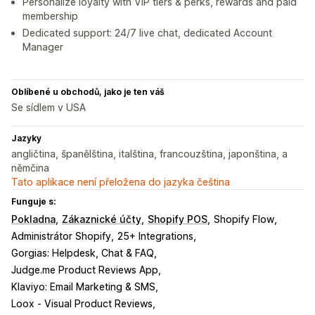
Personalize loyalty with VIP tiers & perks, rewards and paid
membership
Dedicated support: 24/7 live chat, dedicated Account
Manager
Oblíbené u obchodů, jako je ten váš
Se sídlem v USA
Jazyky
angličtina, španělština, italština, francouzština, japonština, a
němčina
Tato aplikace není přeložena do jazyka čeština
Funguje s:
Pokladna
Zákaznické účty
Shopify POS
Shopify Flow
Administrátor Shopify
25+ Integrations
Gorgias: Helpdesk, Chat & FAQ
Judge.me Product Reviews App
Klaviyo: Email Marketing & SMS
Loox ‑ Visual Product Reviews