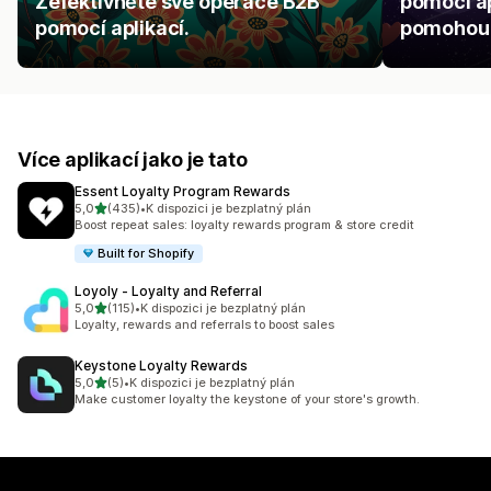
Zefektivněte své operace B2B
pomocí ap
pomocí aplikací.
pomohou p
Více aplikací jako je tato
Essent Loyalty Program Rewards
z 5 hvězd
5,0
(435)
•
K dispozici je bezplatný plán
Celkový počet recenzí: 435
Boost repeat sales: loyalty rewards program & store credit
Built for Shopify
Loyoly ‑ Loyalty and Referral
z 5 hvězd
5,0
(115)
•
K dispozici je bezplatný plán
Celkový počet recenzí: 115
Loyalty, rewards and referrals to boost sales
Keystone Loyalty Rewards
z 5 hvězd
5,0
(5)
•
K dispozici je bezplatný plán
Celkový počet recenzí: 5
Make customer loyalty the keystone of your store's growth.