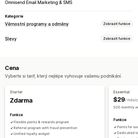
Omnisend Email Marketing & SMS
Kategorie
Věrnostní programy a odměny
Zobrazit funkce
Typy programů
Slevy
Zobrazit funkce
Programy odměn
Členství
Úrovně VIP
Referraly
Typy slev
Předplatná
Programy dárkových karet
Slevové kódy
Kupóny
Úrovňové oceňování
Cashbackové programy
Vlastní programy
Cena
Paušální slevy
Procentuální slevy
Hromadné slevy
Odměny, které můžete nabízet
Vyberte si tarif, který nejlépe vyhovuje vašemu podnikání.
Doprava zdarma
Sazby za dopravu
Slevy na košík
Body
Slevy
Kupóny
Dárky
Dárkové karty
Cashback
Slevy na pokladně
Dárky
Odměny
Kredit pro obchod
Odměny POS
Sazby za dopravu
Starter
Essential
Časově omezené nabídky
Automaticky otevíraná okna
Doprava zdarma
Produkty zdarma
Přednostní přístup
$29
Zdarma
/ měsíc
Bannery
Vlastní slevy
Exkluzivní přístup
Členské výhody
Odznaky
500 monthly or
Správa slev
Vlastní odměny
Funkce
Funkce
Import a export
Vlastní kód
Kampaně
Flexible points & rewards program
Points for s
Spouštěče a pravidla
Referral program with fraud prevention
Sčítání slev
Automatizace
Dedicated l
Unified loyalty widget
Segmentace
Označování štítky
Sledování
Vykazování