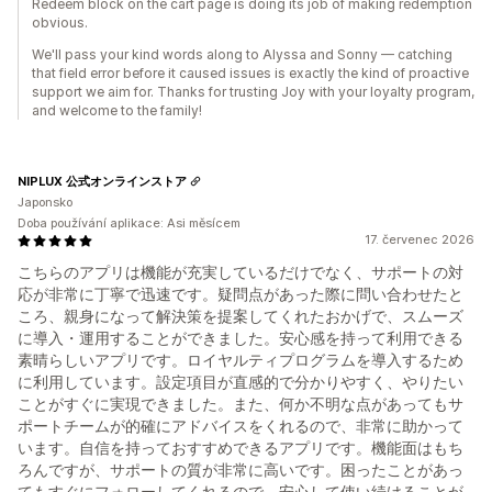
Redeem block on the cart page is doing its job of making redemption
obvious.
We'll pass your kind words along to Alyssa and Sonny — catching
that field error before it caused issues is exactly the kind of proactive
support we aim for. Thanks for trusting Joy with your loyalty program,
and welcome to the family!
NIPLUX 公式オンラインストア
Japonsko
Doba používání aplikace: Asi měsícem
17. červenec 2026
こちらのアプリは機能が充実しているだけでなく、サポートの対
応が非常に丁寧で迅速です。疑問点があった際に問い合わせたと
ころ、親身になって解決策を提案してくれたおかげで、スムーズ
に導入・運用することができました。安心感を持って利用できる
素晴らしいアプリです。ロイヤルティプログラムを導入するため
に利用しています。設定項目が直感的で分かりやすく、やりたい
ことがすぐに実現できました。また、何か不明な点があってもサ
ポートチームが的確にアドバイスをくれるので、非常に助かって
います。自信を持っておすすめできるアプリです。機能面はもち
ろんですが、サポートの質が非常に高いです。困ったことがあっ
てもすぐにフォローしてくれるので、安心して使い続けることが