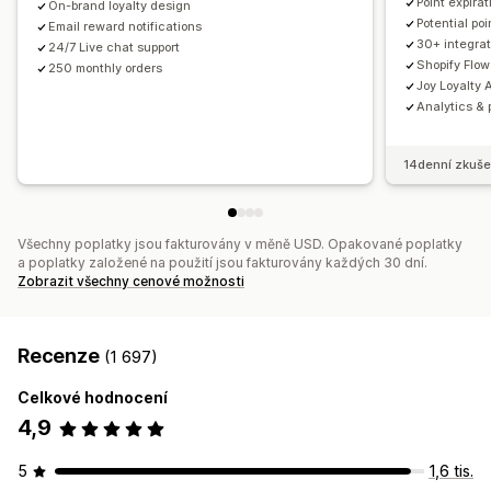
Point expirat
On-brand loyalty design
Analytika
Rozhraní API a webhooky
Potential po
Email reward notifications
30+ integrat
24/7 Live chat support
Shopify Flow
250 monthly orders
Joy Loyalty A
Analytics & 
14denní zkuše
Všechny poplatky jsou fakturovány v měně USD. Opakované poplatky
a poplatky založené na použití jsou fakturovány každých 30 dní.
Zobrazit všechny cenové možnosti
Recenze
(1 697)
Celkové hodnocení
4,9
5
1,6 tis.