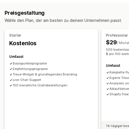
Rabattcodes
Coupons
Preisstaffelung
Pauschalrabatte
Geschenkgutschein-Programme
Cashback-Programme
Preisgestaltung
Prozentuale Rabatte
Massenrabatte
Kostenloser Versand
Individuelle Programme
Wähle den Plan, der am besten zu deinem Unternehmen passt.
Versandtarife
Warenkorbrabatte
Checkout-Rabatte
Prämien, die du anbieten kannst
Geschenke
Prämien
Zeitlich begrenzte Angebote
Punkte
Rabatte
Coupons
Geschenke
Starter
Professional
Popups
Banner
Individuelle Rabatte
Geschenkgutscheine
Cashback
Shop-Guthaben
$29
Kostenlos
/ Mona
Rabatte verwalten
POS-Prämien
Versandtarife
Kostenloser Versand
500 kostenlos
Import und Export
Individueller Code
Kampagnen
$ pro 100 weit
Kostenlose Produkte
Frühzeitiger Zugriff
Umfasst
Trigger und Regeln
Rabattstapelung
Automatisierungen
Exklusiver Zugriff
Vergünstigungen für Mitglieder
Badges
Basispunkteprogramm
Umfasst
Segmentierung
Empfehlungsprogramm
Tagging
Tracking
Berichterstattung
Individuelle Prämien
Komplette P
Treue-Widget & grundlegendes Branding
Analysen
APIs und Webhooks
Eigene Treu
Live-Chat-Support
Analysen un
150 monatliche Gratisbestellungen
Ablaufdatu
Shopify Flow
14-tägiger ko