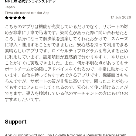
NIPLUX 公式オンラインストア
Japan
Etwa ein monat mit der App
17. Juli 2026
こちらのアプリは機能が充実しているだけでなく、サポートの対
応が非常に丁寧で迅速です。疑問点があった際に問い合わせたと
ころ、親身になって解決策を提案してくれたおかげで、スムーズ
に導入・運用することができました。安心感を持って利用できる
素晴らしいアプリです。ロイヤルティプログラムを導入するため
に利用しています。設定項目が直感的で分かりやすく、やりたい
ことがすぐに実現できました。また、何か不明な点があってもサ
ポートチームが的確にアドバイスをくれるので、非常に助かって
います。自信を持っておすすめできるアプリです。機能面はもち
ろんですが、サポートの質が非常に高いです。困ったことがあっ
てもすぐにフォローしてくれるので、安心して使い続けることが
できます。導入を検討している他のマーチャントの方にもぜひお
すすめしたいです。
Support
App-Support wird von Joy Loyalty Program & Rewards bereitgestellt.