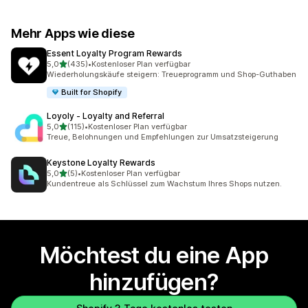
Mehr Apps wie diese
Essent Loyalty Program Rewards
von 5 Sternen
5,0
(435)
•
Kostenloser Plan verfügbar
435 Rezensionen insgesamt
Wiederholungskäufe steigern: Treueprogramm und Shop-Guthaben
Built for Shopify
Loyoly ‑ Loyalty and Referral
von 5 Sternen
5,0
(115)
•
Kostenloser Plan verfügbar
115 Rezensionen insgesamt
Treue, Belohnungen und Empfehlungen zur Umsatzsteigerung
Keystone Loyalty Rewards
von 5 Sternen
5,0
(5)
•
Kostenloser Plan verfügbar
5 Rezensionen insgesamt
Kundentreue als Schlüssel zum Wachstum Ihres Shops nutzen.
Möchtest du eine App
hinzufügen?