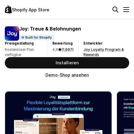
Shopify App Store
Joy: Treue & Belohnungen
Built for Shopify
Preisgestaltung
Bewertung
Entwickler
Kostenloser Plan
4,9
(1.697)
Joy Loyalty Program &
verfügbar
Rewards
Installieren
Demo-Shop ansehen