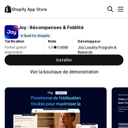
Shopify App Store
Joy : Récompenses & Fidélité
Built for Shopify
Tarification
Note
Développeur
Forfait gratuit
4,9
(1 698)
Joy Loyalty Program &
disponible
Rewards
Installer
Voir la boutique de démonstration