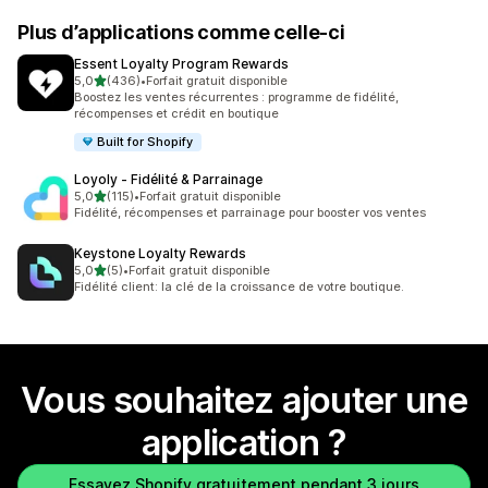
Plus d’applications comme celle-ci
Essent Loyalty Program Rewards
étoile(s) sur 5
5,0
(436)
•
Forfait gratuit disponible
436 avis au total
Boostez les ventes récurrentes : programme de fidélité,
récompenses et crédit en boutique
Built for Shopify
Loyoly ‑ Fidélité & Parrainage
étoile(s) sur 5
5,0
(115)
•
Forfait gratuit disponible
115 avis au total
Fidélité, récompenses et parrainage pour booster vos ventes
Keystone Loyalty Rewards
étoile(s) sur 5
5,0
(5)
•
Forfait gratuit disponible
5 avis au total
Fidélité client: la clé de la croissance de votre boutique.
Vous souhaitez ajouter une
application ?
Essayez Shopify gratuitement pendant 3 jours