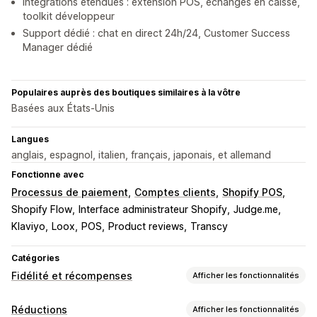
Intégrations étendues : extension POS, échanges en caisse,
toolkit développeur
Support dédié : chat en direct 24h/24, Customer Success
Manager dédié
Populaires auprès des boutiques similaires à la vôtre
Basées aux États-Unis
Langues
anglais, espagnol, italien, français, japonais, et allemand
Fonctionne avec
Processus de paiement
Comptes clients
Shopify POS
Shopify Flow
Interface administrateur Shopify
Judge.me
Klaviyo
Loox
POS
Product reviews
Transcy
Catégories
Fidélité et récompenses
Afficher les fonctionnalités
Types de programmes
Réductions
Afficher les fonctionnalités