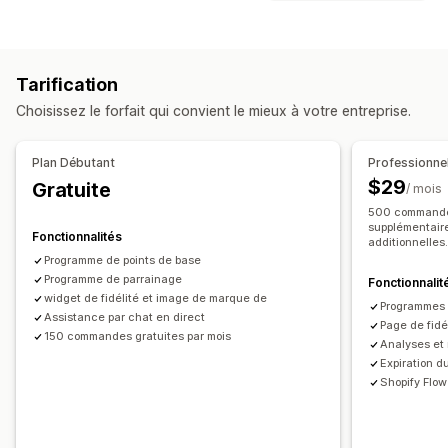
Programmes de récompenses
Adhésions
Niveaux VIP
Types de réductions
Parrainages
Abonnements
Codes de réduction
Coupons
Tarification échelonnée
Programmes de cartes-cadeaux
Tarification
Réductions forfaitaires
Réductions en pourcentage
Programmes de remises en espèces
Choisissez le forfait qui convient le mieux à votre entreprise.
Réductions en gros
Expédition gratuite
Frais d’expédition
Programmes personnalisés
Réductions sur le panier
Réductions au paiement
Récompenses que vous pouvez offrir
Plan Débutant
Professionne
Cadeaux
Récompenses
Offres à durée limitée
Pop-ups
Points
Réductions
Coupons
Cadeaux
Cartes-cadeaux
$29
Gratuite
/ mois
Bannières
Réductions personnalisées
Remises en espèces
Crédits en magasin
500 commandes 
Gestion des réductions
supplémentair
Récompenses POS
Frais d’expédition
Expédition gratuite
Fonctionnalités
additionnelles
Import et export
Code personnalisé
Campagnes
Produits gratuits
Accès anticipé
Accès en exclusivité
Programme de points de base
Déclencheurs et règles
Programme de parrainage
Cumul des réductions
Fonctionnalit
Avantages pour les abonnés
Badges
widget de fidélité et image de marque de
Automatisations
Segmentation
Balisage
Suivi
Rapports
Programmes 
Récompenses personnalisées
Assistance par chat en direct
Page de fidé
Analyses de données
API et webhooks
150 commandes gratuites par mois
Analyses et 
Expiration d
Shopify Flow