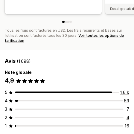
Essai gratuit d
Tous les frais sont facturés en USD. Les frais récurrents et basés sur
l’utilisation sont facturés tous les 30 jours.
Voir toutes les options de
tarification
Avis
(1 698)
Note globale
4,9
5
1,6 k
4
59
3
7
2
4
1
16