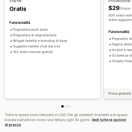
Starter
Professional
Offerte a tempo limitato
Pop-up
Banner
Spedizione gratuita
Prodotti gratuiti
Accesso anticipato
$29
Gratis
/mese
Sconti personalizzati
Accesso in esclusiva
Vantaggi per gli iscritti
Badge
500 ordini mens
Gestione sconti
ordini aggiunti
Premi personalizzati
Funzionalità
Importazione ed esportazione
Codice personalizzato
Programma punti base
Funzionalità
Campagne
Programma di segnalazione
Trigger e regole
Accumulo degli sconti
Programmi di
Widget fedeltà e branding di base
Automazioni
Segmentazione
Aggiunta di tag
Pagina dedic
Supporto tramite chat dal vivo
Analisi e rep
Monitoraggio
Reportistica
Analisi
API e webhook
150 ordini mensili gratuiti
Scadenza de
Shopify Flow
Prova gratuita 
Tutte le spese sono fatturate in USD. Per gli addebiti ricorrenti e le spese
basate sull’utilizzo ricevi una fattura ogni 30 giorni.
Vedi tutte le opzioni
di prezzo