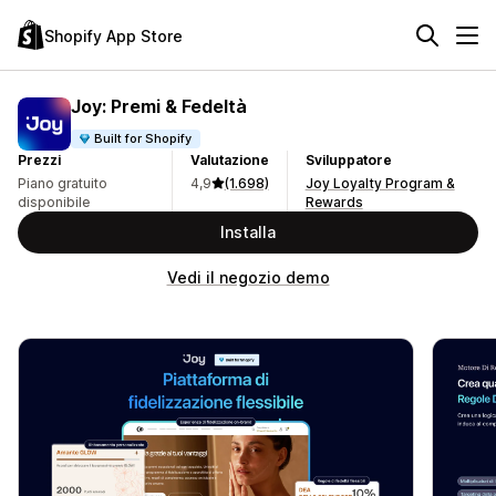
Shopify App Store
Joy: Premi & Fedeltà
Built for Shopify
Prezzi
Valutazione
Sviluppatore
Piano gratuito
4,9
(1.698)
Joy Loyalty Program &
disponibile
Rewards
Installa
Vedi il negozio demo