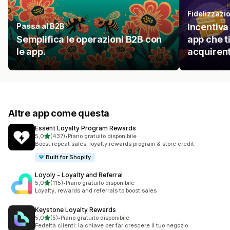
Fidelizzazio
Passa al B2B
Incentiva
Semplifica le operazioni B2B con
app che ti
le app.
acquirent
Altre app come questa
Essent Loyalty Program Rewards
stelle su 5
5,0
(437)
•
Piano gratuito disponibile
437 recensioni totali
Boost repeat sales: loyalty rewards program & store credit
Built for Shopify
Loyoly ‑ Loyalty and Referral
stelle su 5
5,0
(115)
•
Piano gratuito disponibile
115 recensioni totali
Loyalty, rewards and referrals to boost sales
Keystone Loyalty Rewards
stelle su 5
5,0
(5)
•
Piano gratuito disponibile
5 recensioni totali
Fedeltà clienti: la chiave per far crescere il tuo negozio.