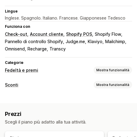
Lingue
Inglese. Spagnolo. Italiano. Francese. Giapponesee Tedesco
Funziona con
Check-out
Account cliente
Shopify POS
Shopify Flow
Pannello di controllo Shopify
Judge.me
Klaviyo
Mailchimp
Omnisend
Recharge
Transcy
Categorie
Fedeltà e premi
Mostra funzionalità
Tipi di programmi
Sconti
Mostra funzionalità
Programmi fedeltà
Iscrizioni
Livelli VIP
Referral
Tipo di sconto
Abbonamenti
Programmi di buoni regalo
Codici sconto
Coupon
Prezzi a più livelli
Sconti forfettari
Programmi di cashback
Programmi personalizzati
Prezzi
Sconti percentuali
Sconti in blocco
Spedizione gratuita
Premi che si possono offrire
Scegli il piano più adatto alla tua attività.
Tariffe di spedizione
Sconti sul carrello
Punti
Sconti
Coupon
Regali
Buoni regalo
Cashback
Sconti al check-out
Regali
Premi
Credito in negozio
Premi POS
Tariffe di spedizione