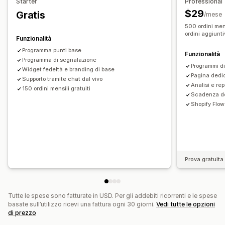
Starter
Professional
Offerte a tempo limitato
Pop-up
Banner
Spedizione gratuita
Prodotti gratuiti
Accesso anticipato
$29
Gratis
/mese
Sconti personalizzati
Accesso in esclusiva
Vantaggi per gli iscritti
Badge
500 ordini mens
Gestione sconti
ordini aggiunti
Premi personalizzati
Funzionalità
Importazione ed esportazione
Codice personalizzato
Programma punti base
Funzionalità
Campagne
Programma di segnalazione
Trigger e regole
Accumulo degli sconti
Programmi di
Widget fedeltà e branding di base
Automazioni
Segmentazione
Aggiunta di tag
Pagina dedic
Supporto tramite chat dal vivo
Analisi e rep
Monitoraggio
Reportistica
Analisi
API e webhook
150 ordini mensili gratuiti
Scadenza de
Shopify Flow
Prova gratuita 
Tutte le spese sono fatturate in USD. Per gli addebiti ricorrenti e le spese
basate sull’utilizzo ricevi una fattura ogni 30 giorni.
Vedi tutte le opzioni
di prezzo