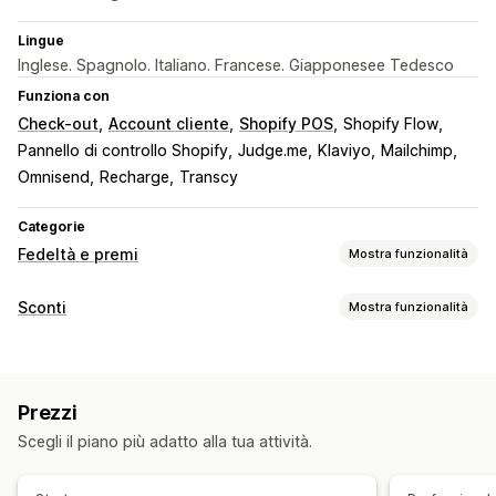
Lingue
Inglese. Spagnolo. Italiano. Francese. Giapponesee Tedesco
Funziona con
Check-out
Account cliente
Shopify POS
Shopify Flow
Pannello di controllo Shopify
Judge.me
Klaviyo
Mailchimp
Omnisend
Recharge
Transcy
Categorie
Fedeltà e premi
Mostra funzionalità
Tipi di programmi
Sconti
Mostra funzionalità
Programmi fedeltà
Iscrizioni
Livelli VIP
Referral
Tipo di sconto
Abbonamenti
Programmi di buoni regalo
Codici sconto
Coupon
Prezzi a più livelli
Sconti forfettari
Programmi di cashback
Programmi personalizzati
Prezzi
Sconti percentuali
Sconti in blocco
Spedizione gratuita
Premi che si possono offrire
Scegli il piano più adatto alla tua attività.
Tariffe di spedizione
Sconti sul carrello
Punti
Sconti
Coupon
Regali
Buoni regalo
Cashback
Sconti al check-out
Regali
Premi
Credito in negozio
Premi POS
Tariffe di spedizione