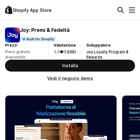
Shopify App Store
Joy: Premi & Fedeltà
Built for Shopify
Prezzi
Valutazione
Sviluppatore
Piano gratuito
4,9
(1.698)
Joy Loyalty Program &
disponibile
Rewards
Installa
Vedi il negozio demo