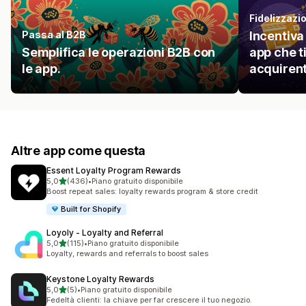
Fidelizzazio
Passa al B2B
Incentiva
Semplifica le operazioni B2B con
app che ti
le app.
acquirent
Altre app come questa
Essent Loyalty Program Rewards
stelle su 5
5,0
(436)
•
Piano gratuito disponibile
436 recensioni totali
Boost repeat sales: loyalty rewards program & store credit
Built for Shopify
Loyoly ‑ Loyalty and Referral
stelle su 5
5,0
(115)
•
Piano gratuito disponibile
115 recensioni totali
Loyalty, rewards and referrals to boost sales
Keystone Loyalty Rewards
stelle su 5
5,0
(5)
•
Piano gratuito disponibile
5 recensioni totali
Fedeltà clienti: la chiave per far crescere il tuo negozio.