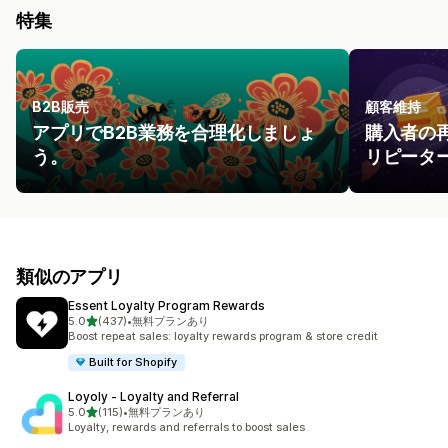
特集
B2B販売
顧客維持
アプリでB2B業務を合理化しましょ
購入者の
う。
リピータ
類似のアプリ
Essent Loyalty Program Rewards
5つ星中
5.0
(437)
•
無料プランあり
合計レビュー数：437件
Boost repeat sales: loyalty rewards program & store credit
Built for Shopify
Loyoly ‑ Loyalty and Referral
5つ星中
5.0
(115)
•
無料プランあり
合計レビュー数：115件
Loyalty, rewards and referrals to boost sales