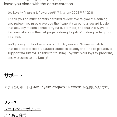
leave you alone with the documentation.
Joy Loyalty Program & Rewardsが返信しました 2026年7月22日
Thank you so much for this detailed review! We're glad the earning
and redeeming rules gave you the flexibility to build a reward ladder
that actually makes sense for your customers, and that the Ways to
Redeem block on the cart page is doing its job of making redemption
obvious.
We'll pass your kind words along to Alyssa and Sonny — catching
that field error before it caused issues is exactly the kind of proactive
support we aim for. Thanks for trusting Joy with your loyalty program,
and welcome to the family!
サポート
アプリのサポートは Joy Loyalty Program & Rewards が提供しています。
リソース
プライバシーポリシー
よくある質問