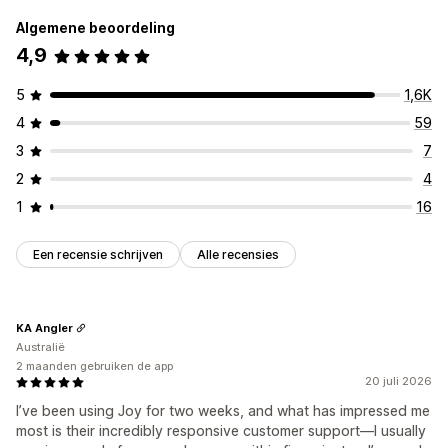
Algemene beoordeling
4,9
5
1,6K
4
59
3
7
2
4
1
16
Een recensie schrijven
Alle recensies
KA Angler
Australië
2 maanden gebruiken de app
20 juli 2026
I’ve been using Joy for two weeks, and what has impressed me
most is their incredibly responsive customer support—I usually