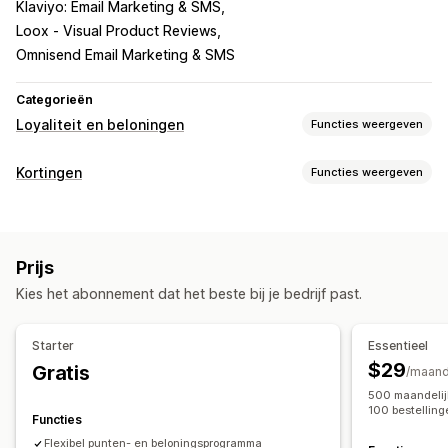
Klaviyo: Email Marketing & SMS
Loox ‑ Visual Product Reviews
Omnisend Email Marketing & SMS
Categorieën
Loyaliteit en beloningen
Functies weergeven
Soorten programma's
Kortingen
Functies weergeven
Beloningsprogramma's
Lidmaatschappen
VIP-niveaus
Soorten kortingen
Referrals
Abonnementen
Cadeaubonprogramma's
Kortingscodes
Coupons
Gedifferentieerde prijzen
Cashbackprogramma's
Programma's op maat
Prijs
Forfaitaire kortingen
Percentagekortingen
Bulkkortingen
Beloningen die je kunt aanbieden
Kies het abonnement dat het beste bij je bedrijf past.
Gratis verzending
Verzendtarieven
Punten
Kortingen
Coupons
Cadeaus
Cadeaubonnen
Winkelwagenkortingen
Kortingen bij de checkout
Cashback
Winkeltegoed
POS-beloningen
Starter
Essentieel
Cadeaus
Beloningen
Tijdelijke aanbiedingen
Pop-ups
Verzendtarieven
Gratis verzending
Gratis producten
$29
Gratis
/maan
Banners
Aangepaste kortingen
Vroege toegang
Exclusieve toegang
500 maandelijk
Kortingen beheren
100 bestellin
Lidmaatschapsvoordelen
Badges
Beloningen op maat
Functies
Importeren en exporteren
Aangepaste code
Campagnes
Flexibel punten- en beloningsprogramma