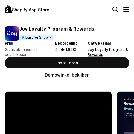
Shopify App Store
Joy Loyalty Program & Rewards
Built for Shopify
Prijs
Beoordeling
Ontwikkelaar
Gratis abonnement
4,9
(1.698)
Joy Loyalty Program &
beschikbaar
Rewards
Installeren
Demowinkel bekijken