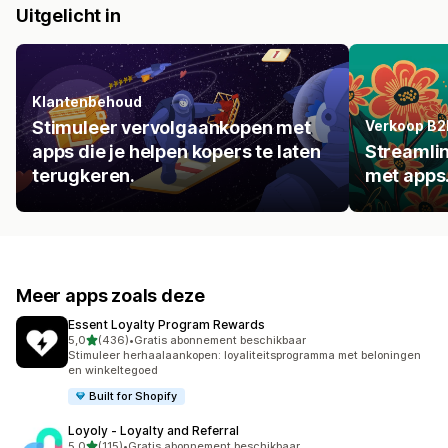
Uitgelicht in
Klantenbehoud
Stimuleer vervolgaankopen met
Verkoop B2
apps die je helpen kopers te laten
Streamlin
terugkeren.
met apps
Meer apps zoals deze
Essent Loyalty Program Rewards
van 5 sterren
5,0
(436)
•
Gratis abonnement beschikbaar
436 recensies in totaal
Stimuleer herhaalaankopen: loyaliteitsprogramma met beloningen
en winkeltegoed
Built for Shopify
Loyoly ‑ Loyalty and Referral
van 5 sterren
5,0
(115)
•
Gratis abonnement beschikbaar