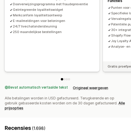
Functies
Triggers en regels
Doorverwijzingsprogramma met fraudepreventie
Korting stapelen
Automatiseringen
Punten voor 
Geïntegreerde loyaliteitswidget
Segmentering
Tagging
Tracking
Rapportage
Analytics
Specifieke l
Merkconform loyaliteitsontwerp
Vervalregels
API's en webhooks
E-mailmeldingen voor beloningen
Potentiële p
24/7 livechatondersteuning
30+ integrati
250 maandelijkse bestellingen
Shopify Flow
Joy Loyalty A
Analyse- en 
Gratis proefp
Bevat automatisch vertaalde tekst
Origineel weergeven
Alle betalingen worden in USD gefactureerd. Terugkerende en op
gebruik gebaseerde kosten worden om de 30 dagen gefactureerd.
Alle
prijsopties
Recensies
(1.698)