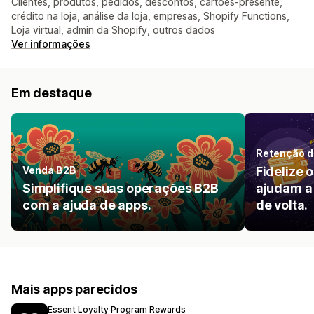
Clientes, produtos, pedidos, descontos, cartões-presente,
crédito na loja, análise da loja, empresas, Shopify Functions,
Loja virtual, admin da Shopify, outros dados
Ver informações
Em destaque
Retenção d
Venda B2B
Fidelize 
Simplifique suas operações B2B
ajudam a
com a ajuda de apps.
de volta.
Mais apps parecidos
Essent Loyalty Program Rewards