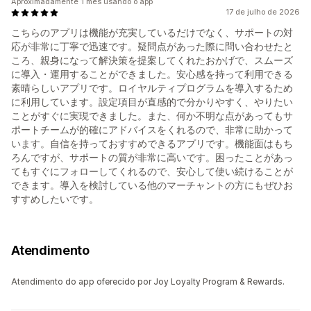
Aproximadamente 1 mês usando o app
17 de julho de 2026
こちらのアプリは機能が充実しているだけでなく、サポートの対
応が非常に丁寧で迅速です。疑問点があった際に問い合わせたと
ころ、親身になって解決策を提案してくれたおかげで、スムーズ
に導入・運用することができました。安心感を持って利用できる
素晴らしいアプリです。ロイヤルティプログラムを導入するため
に利用しています。設定項目が直感的で分かりやすく、やりたい
ことがすぐに実現できました。また、何か不明な点があってもサ
ポートチームが的確にアドバイスをくれるので、非常に助かって
います。自信を持っておすすめできるアプリです。機能面はもち
ろんですが、サポートの質が非常に高いです。困ったことがあっ
てもすぐにフォローしてくれるので、安心して使い続けることが
できます。導入を検討している他のマーチャントの方にもぜひお
すすめしたいです。
Atendimento
Atendimento do app oferecido por Joy Loyalty Program & Rewards.