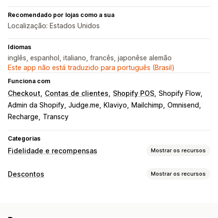
Recomendado por lojas como a sua
Localização: Estados Unidos
Idiomas
inglês, espanhol, italiano, francês, japonêse alemão
Este app não está traduzido para português (Brasil)
Funciona com
Checkout
Contas de clientes
Shopify POS
Shopify Flow
Admin da Shopify
Judge.me
Klaviyo
Mailchimp
Omnisend
Recharge
Transcy
Categorias
Fidelidade e recompensas
Mostrar os recursos
Tipos de programas
Descontos
Mostrar os recursos
Programas de recompensas
Para membros
Níveis VIP
Tipos de descontos
Indicações
Assinaturas
Programas de cartões-presente
Códigos de desconto
Cupons
Preços por nível
Programas de cashback
Programas personalizados