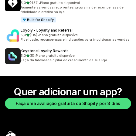
de 5 estrelas
5,0
(437)
•
Plano gratuito disponível
437 avaliações ao todo
Aumente as vendas recorrentes: programa de recompensas de
fidelidade e crédito na loja
Built for Shopify
Loyoly ‑ Loyalty and Referral
de 5 estrelas
5,0
(115)
•
Plano gratuito disponível
115 avaliações ao todo
Fidelidade, recompensas e indicações para impulsionar as vendas
Keystone Loyalty Rewards
de 5 estrelas
5,0
(5)
•
Plano gratuito disponível
5 avaliações ao todo
Faça da fidelidade o pilar do crescimento da sua loja
Quer adicionar um app?
Faça uma avaliação gratuita da Shopify por 3 dias