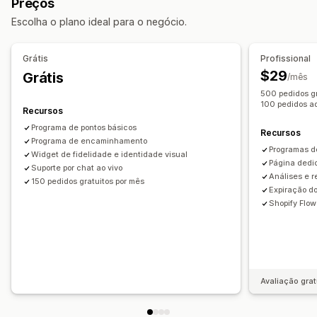
Preços
Descontos fixos
Descontos percentuais
Recompensas que você pode oferecer
Escolha o plano ideal para o negócio.
Descontos em massa
Frete grátis
Taxas de frete
Pontos
Descontos
Cupons
Presentes
Cartões-presente
Descontos de carrinho
Descontos no checkout
Presentes
Cashback
Crédito na loja
Recompensas de POS
Grátis
Profissional
Recompensas
Ofertas por tempo limitado
Pop-ups
Taxas de frete
Frete grátis
Produtos grátis
$29
Grátis
/mês
Banners
Descontos personalizados
Acesso antecipado
Acesso exclusivo
500 pedidos gr
Gerenciamento de descontos
100 pedidos ad
Vantagens para membros
Selos
Recursos
Importação e exportação
Código personalizado
Recompensas personalizadas
Programa de pontos básicos
Recursos
Campanhas
Programa de encaminhamento
Acionadores e regras
Programas d
Widget de fidelidade e identidade visual
Agrupamento de descontos
Automações
Segmentação
Página dedi
Suporte por chat ao vivo
Análises e r
Marcação com tag
Acompanhamento
Relatórios
Análises
150 pedidos gratuitos por mês
Expiração do
APIs e webhooks
Shopify Flow
Avaliação grat