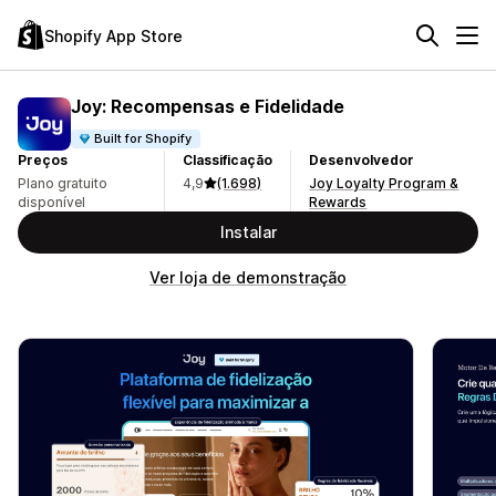
Shopify App Store
Joy: Recompensas e Fidelidade
Built for Shopify
Preços
Classificação
Desenvolvedor
Plano gratuito
4,9
(1.698)
Joy Loyalty Program &
disponível
Rewards
Instalar
Ver loja de demonstração