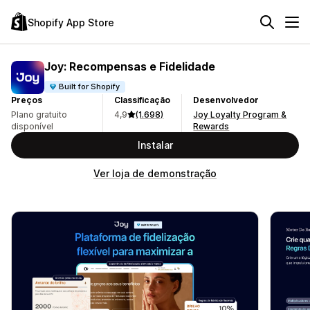
Shopify App Store
Joy: Recompensas e Fidelidade
Built for Shopify
Preços
Classificação
Desenvolvedor
Plano gratuito
4,9
(1.698)
Joy Loyalty Program &
disponível
Rewards
Instalar
Ver loja de demonstração