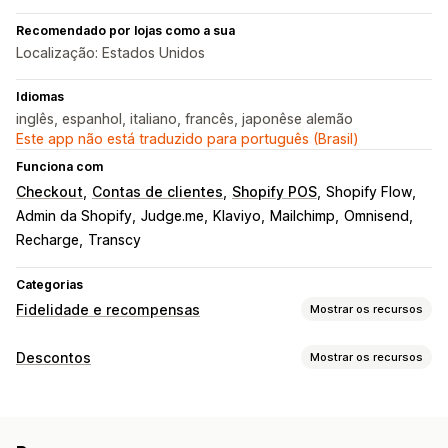
Recomendado por lojas como a sua
Localização: Estados Unidos
Idiomas
inglês, espanhol, italiano, francês, japonêse alemão
Este app não está traduzido para português (Brasil)
Funciona com
Checkout
Contas de clientes
Shopify POS
Shopify Flow
Admin da Shopify
Judge.me
Klaviyo
Mailchimp
Omnisend
Recharge
Transcy
Categorias
Fidelidade e recompensas
Mostrar os recursos
Tipos de programas
Descontos
Mostrar os recursos
Programas de recompensas
Para membros
Níveis VIP
Tipos de descontos
Indicações
Assinaturas
Programas de cartões-presente
Códigos de desconto
Cupons
Preços por nível
Programas de cashback
Programas personalizados