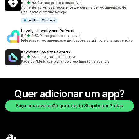
de 5 estrelas
5,0
(437)
•
Plano gratuito disponível
437 avaliações ao todo
Aumente as vendas recorrentes: programa de recompensas de
fidelidade e crédito na loja
Built for Shopify
Loyoly ‑ Loyalty and Referral
de 5 estrelas
5,0
(115)
•
Plano gratuito disponível
115 avaliações ao todo
Fidelidade, recompensas e indicações para impulsionar as vendas
Keystone Loyalty Rewards
de 5 estrelas
5,0
(5)
•
Plano gratuito disponível
5 avaliações ao todo
Faça da fidelidade o pilar do crescimento da sua loja
Quer adicionar um app?
Faça uma avaliação gratuita da Shopify por 3 dias