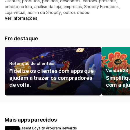
Clientes, produtos, pedidos, descontos, cartões-presente,
crédito na loja, análise da loja, empresas, Shopify Functions,
Loja virtual, admin da Shopify, outros dados
Ver informações
Em destaque
Retenção de clientes
Fidelize os clientes com apps que
Venda B2B
ajudam a trazer os compradores
Simplifi
de volta.
com a aju
Mais apps parecidos
Essent Loyalty Program Rewards