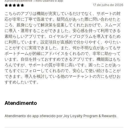
Aproximadamente 1 mês usando o app
17 de julho de 2026
こちらのアプリは機能が充実しているだけでなく、サポートの対
応が非常に丁寧で迅速です。疑問点があった際に問い合わせたと
ころ、親身になって解決策を提案してくれたおかげで、スムーズ
に導入・運用することができました。安心感を持って利用できる
素晴らしいアプリです。ロイヤルティプログラムを導入するため
に利用しています。設定項目が直感的で分かりやすく、やりたい
ことがすぐに実現できました。また、何か不明な点があってもサ
ポートチームが的確にアドバイスをくれるので、非常に助かって
います。自信を持っておすすめできるアプリです。機能面はもち
ろんですが、サポートの質が非常に高いです。困ったことがあっ
てもすぐにフォローしてくれるので、安心して使い続けることが
できます。導入を検討している他のマーチャントの方にもぜひお
すすめしたいです。
Atendimento
Atendimento do app oferecido por Joy Loyalty Program & Rewards.