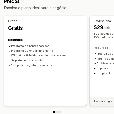
Preços
Descontos fixos
Descontos percentuais
Recompensas que você pode oferecer
Escolha o plano ideal para o negócio.
Descontos em massa
Frete grátis
Taxas de frete
Pontos
Descontos
Cupons
Presentes
Cartões-presente
Descontos de carrinho
Descontos no checkout
Presentes
Cashback
Crédito na loja
Recompensas de POS
Grátis
Profissional
Recompensas
Ofertas por tempo limitado
Pop-ups
Taxas de frete
Frete grátis
Produtos grátis
$29
Grátis
/mês
Banners
Descontos personalizados
Acesso antecipado
Acesso exclusivo
500 pedidos gr
Gerenciamento de descontos
100 pedidos ad
Vantagens para membros
Selos
Recursos
Importação e exportação
Código personalizado
Recompensas personalizadas
Programa de pontos básicos
Recursos
Campanhas
Programa de encaminhamento
Acionadores e regras
Programas d
Widget de fidelidade e identidade visual
Agrupamento de descontos
Automações
Segmentação
Página dedi
Suporte por chat ao vivo
Análises e r
Marcação com tag
Acompanhamento
Relatórios
Análises
150 pedidos gratuitos por mês
Expiração do
APIs e webhooks
Shopify Flow
Avaliação grat