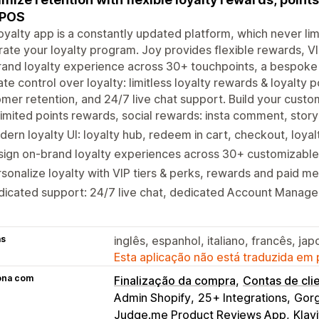
 POS
oyalty app is a constantly updated platform, which never lim
rate your loyalty program. Joy provides flexible rewards, VI
and loyalty experience across 30+ touchpoints, a bespoke 
ate control over loyalty: limitless loyalty rewards & loyalty
mer retention, and 24/7 live chat support. Build your custo
imited points rewards, social rewards: insta comment, stor
ern loyalty UI: loyalty hub, redeem in cart, checkout, loya
ign on-brand loyalty experiences across 30+ customizable
sonalize loyalty with VIP tiers & perks, rewards and paid 
icated support: 24/7 live chat, dedicated Account Manage
as
inglês, espanhol, italiano, francês, j
Esta aplicação não está traduzida em
ona com
Finalização da compra
Contas de cli
Admin Shopify
25+ Integrations
Gorg
Judge.me Product Reviews App
Klav