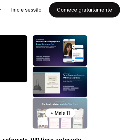
Inicie sessão
Comece gratuitamente
+ Mais 11
referrals, VIP tiers, referrals,