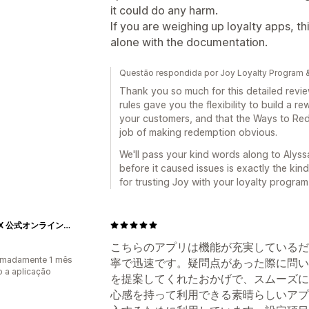
it could do any harm.
If you are weighing up loyalty apps, thi
alone with the documentation.
Questão respondida por Joy Loyalty Program 
Thank you so much for this detailed revi
rules gave you the flexibility to build a r
your customers, and that the Ways to Red
job of making redemption obvious.
We'll pass your kind words along to Alyss
before it caused issues is exactly the kin
for trusting Joy with your loyalty program
NIPLUX 公式オンラインストア
こちらのアプリは機能が充実しているだ
imadamente 1 mês
寧で迅速です。疑問点があった際に問い
 a aplicação
を提案してくれたおかげで、スムーズに
心感を持って利用できる素晴らしいアプ