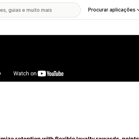
Procurar aplicações
ia de imagens em destaque
mize retention with flexible loyalty rewards, points, 