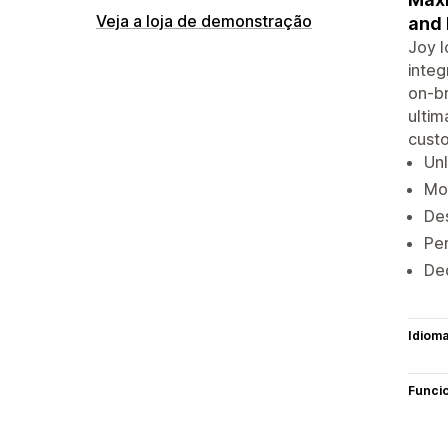
Veja a loja de demonstração
and
Joy l
integ
on-br
ultim
custo
Unl
Mod
Des
Per
Ded
Idiom
Funci