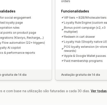
orders
API e webhooks
nalidades
Funcionalidades
 for social engagement
VIP tiers + B2B/Wholesale tiers
ted loyalty page
Loyalty Rule Engine (custom ea
xpiration rules
Bonus point campaign (x2, x3
multiplier)
ial points on product page
Redeem in cart drawer
egrations (Klaviyo, Recharge,...)
Loyalty Hub (Shopify native UI)
y Flow automation (22+ triggers)
POS loyalty extension (in-stor
yalty AI copilot
rewards)
ics & performance reports
Apple & Google Wallet passes
Paid membership programs
o gratuita de 14 dia
Avaliação gratuita de 14 dia
s e com base na utilização são faturadas a cada 30 dias.
Ver todas