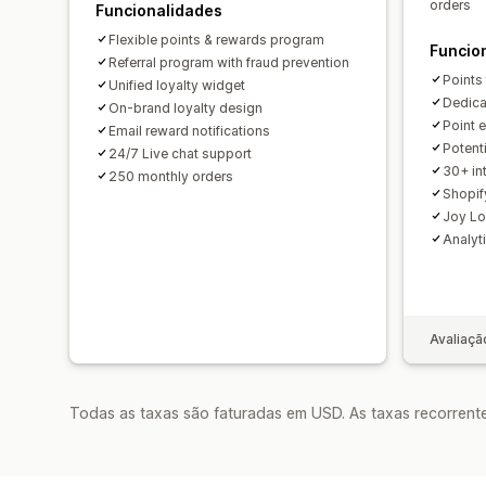
orders
Funcionalidades
Flexible points & rewards program
Funcio
Referral program with fraud prevention
Points
Unified loyalty widget
Dedica
On-brand loyalty design
Point e
Email reward notifications
Potent
24/7 Live chat support
30+ int
250 monthly orders
Shopif
Joy Lo
Analyt
Avaliaçã
Todas as taxas são faturadas em USD. As taxas recorrente