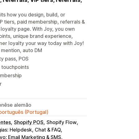
its how you design, build, or
P tiers, paid membership, referrals &
loyalty page. With Joy, you own
 points, unique brand experience,
mer loyalty your way today with Joy!
y mention, auto DM
lty pass, POS
 touchpoints
membership
r
aponêse alemão
 português (Portugal)
entes
Shopify POS
Shopify Flow
ias: Helpdesk, Chat & FAQ
iyo: Email Marketing & SMS