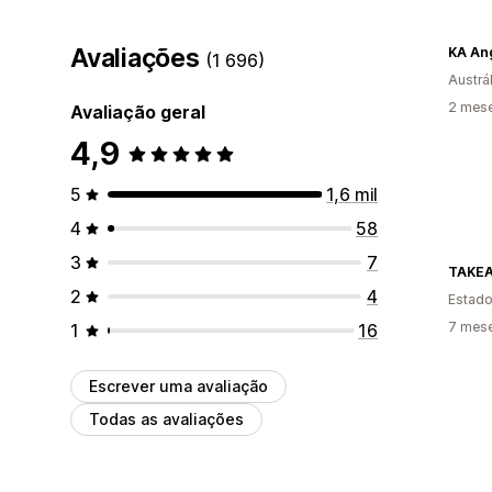
Avaliações
KA An
(1 696)
Austrál
2 mese
Avaliação geral
4,9
5
1,6 mil
4
58
3
7
TAKE
2
4
Estado
7 mese
1
16
Escrever uma avaliação
Todas as avaliações