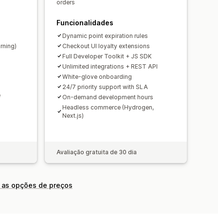
orders
Funcionalidades
Dynamic point expiration rules
rning)
Checkout UI loyalty extensions
Full Developer Toolkit + JS SDK
Unlimited integrations + REST API
White-glove onboarding
24/7 priority support with SLA
e
On-demand development hours
Headless commerce (Hydrogen,
Next.js)
Avaliação gratuita de 30 dia
 as opções de preços