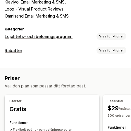
Klaviyo: Email Marketing & SMS
Loox ‑ Visual Product Reviews
Omnisend Email Marketing & SMS
Kategorier
Lojalitets- och belöningsprogram
Visa funktioner
Programtyper
Rabatter
Visa funktioner
Belöningsprogram
Medlemskap
VIP-program
Rabattyper
Hänvisningar
Prenumerationer
Presentkortsprogram
Rabattkoder
Kuponger
Kvantitetsbaserade priser
Cashback-program
Anpassade program
Priser
Rabattbelopp
Procentuella rabatter
Massrabatter
Belöningar som du kan erbjuda
Välj den plan som passar ditt företag bäst.
Fri frakt
Fraktkostnader
Rabatter på hela varukorgen
Poäng
Rabatter
Kuponger
Gåvor
Presentkort
Cashback
Rabatter i kassan
Gåvor
Belöningar
Värdecheck
Belöningar i kassan
Fraktkostnader
Fri frakt
Starter
Essential
Tidsbegränsade erbjudanden
Popup-fönster
Banners
Gratisprodukter
Tidig åtkomst
Exklusiv åtkomst
$29
Gratis
/måna
Anpassade rabatter
Medlemsförmåner
Märken
Anpassade belöningar
500 ordrar per
Rabatthantering
Funktioner
Funktioner
Import och export
Anpassad kod
Kampanjer
Flexibelt poäng- och belöningsprogram