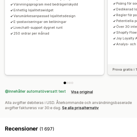
Poäng för s
Utlösare och regler
Värvningsprogram med bedrägeriskydd
Kombinerade rabatter
Dedikerad lo
Enhetlig lojalitetswidget
Automatiseringar
Segmentering
Taggning
Spårning
Regler för po
Varumärkesanpassad lojalitetsdesign
Rapportering
Analysverktyg
API:er och webhooks
Potentiella 
E-postaviseringar om belöningar
Över 30 inte
Livechatt-support dygnet runt
Shopify Flow
250 ordrar per månad
Joy Loyalty A
Analys- och 
Prova gratis i
Innehåller automatöversatt text
Visa original
Alla avgifter debiteras i USD. Återkommande och användningsbaserade
avgifter faktureras var 30:e dag.
Se alla prisalternativ
Recensioner
(1 697)