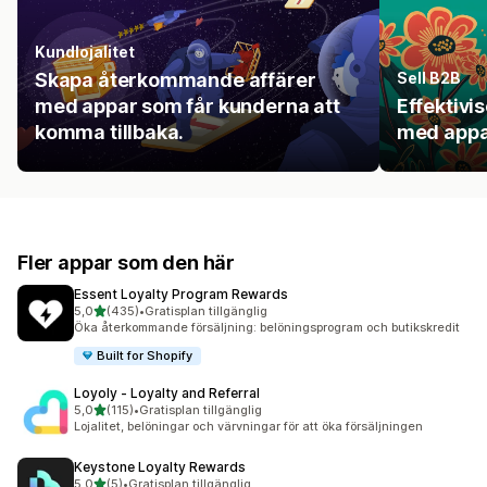
Kundlojalitet
Skapa återkommande affärer
Sell B2B
med appar som får kunderna att
Effektivi
komma tillbaka.
med appa
Fler appar som den här
Essent Loyalty Program Rewards
av 5 stjärnor
5,0
(435)
•
Gratisplan tillgänglig
435 recensioner totalt
Öka återkommande försäljning: belöningsprogram och butikskredit
Built for Shopify
Loyoly ‑ Loyalty and Referral
av 5 stjärnor
5,0
(115)
•
Gratisplan tillgänglig
115 recensioner totalt
Lojalitet, belöningar och värvningar för att öka försäljningen
Keystone Loyalty Rewards
av 5 stjärnor
5,0
(5)
•
Gratisplan tillgänglig