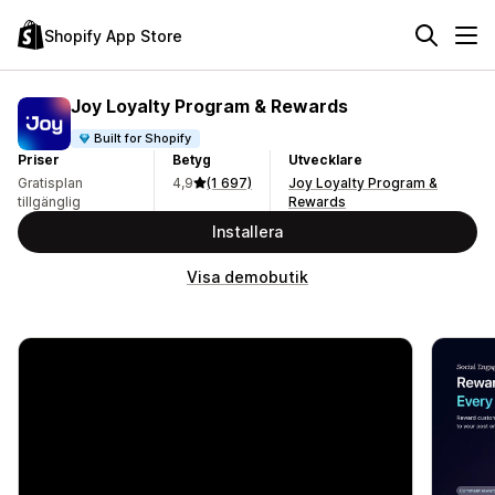
Shopify App Store
Joy Loyalty Program & Rewards
Built for Shopify
Priser
Betyg
Utvecklare
Gratisplan
4,9
(1 697)
Joy Loyalty Program &
tillgänglig
Rewards
Installera
Visa demobutik