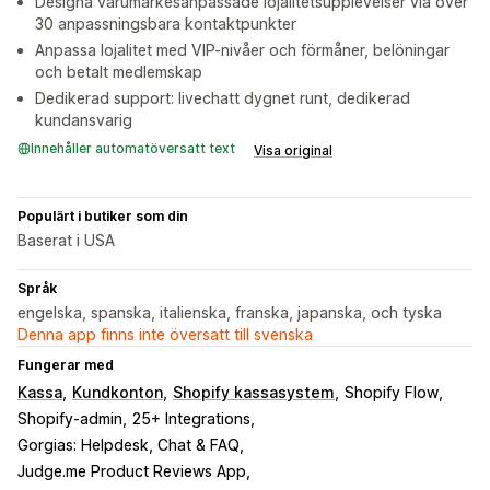
Designa varumärkesanpassade lojalitetsupplevelser via över
30 anpassningsbara kontaktpunkter
Anpassa lojalitet med VIP-nivåer och förmåner, belöningar
och betalt medlemskap
Dedikerad support: livechatt dygnet runt, dedikerad
kundansvarig
Innehåller automatöversatt text
Visa original
Populärt i butiker som din
Baserat i USA
Språk
engelska, spanska, italienska, franska, japanska, och tyska
Denna app finns inte översatt till svenska
Fungerar med
Kassa
Kundkonton
Shopify kassasystem
Shopify Flow
Shopify-admin
25+ Integrations
Gorgias: Helpdesk, Chat & FAQ
Judge.me Product Reviews App