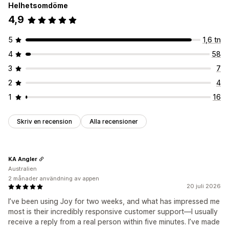
Helhetsomdöme
4,9
5
1,6 tn
4
58
3
7
2
4
1
16
Skriv en recension
Alla recensioner
KA Angler
Australien
2 månader användning av appen
20 juli 2026
I’ve been using Joy for two weeks, and what has impressed me
most is their incredibly responsive customer support—I usually
receive a reply from a real person within five minutes. I’ve made