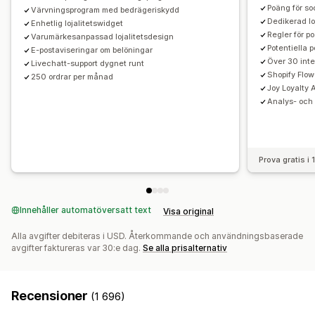
Poäng för s
Utlösare och regler
Värvningsprogram med bedrägeriskydd
Kombinerade rabatter
Dedikerad lo
Enhetlig lojalitetswidget
Automatiseringar
Segmentering
Taggning
Spårning
Regler för po
Varumärkesanpassad lojalitetsdesign
Rapportering
Analysverktyg
API:er och webhooks
Potentiella 
E-postaviseringar om belöningar
Över 30 inte
Livechatt-support dygnet runt
Shopify Flow
250 ordrar per månad
Joy Loyalty A
Analys- och 
Prova gratis i
Innehåller automatöversatt text
Visa original
Alla avgifter debiteras i USD. Återkommande och användningsbaserade
avgifter faktureras var 30:e dag.
Se alla prisalternativ
Recensioner
(1 696)