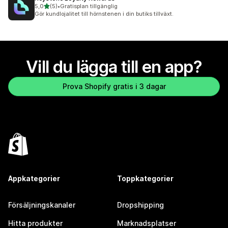
av 5 stjärnor
5,0
(5)
•
Gratisplan tillgänglig
5 recensioner totalt
Gör kundlojalitet till hörnstenen i din butiks tillväxt.
Vill du lägga till en app?
Prova Shopify gratis i 3 dagar
Appkategorier
Toppkategorier
Försäljningskanaler
Dropshipping
Hitta produkter
Marknadsplatser