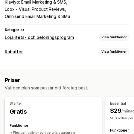
Klaviyo: Email Marketing & SMS
Loox ‑ Visual Product Reviews
Omnisend Email Marketing & SMS
Kategorier
Lojalitets- och belöningsprogram
Visa funktioner
Programtyper
Rabatter
Visa funktioner
Belöningsprogram
Medlemskap
VIP-program
Rabattyper
Hänvisningar
Prenumerationer
Presentkortsprogram
Rabattkoder
Kuponger
Kvantitetsbaserade priser
Cashback-program
Anpassade program
Priser
Rabattbelopp
Procentuella rabatter
Massrabatter
Belöningar som du kan erbjuda
Välj den plan som passar ditt företag bäst.
Fri frakt
Fraktkostnader
Rabatter på hela varukorgen
Poäng
Rabatter
Kuponger
Gåvor
Presentkort
Cashback
Rabatter i kassan
Gåvor
Belöningar
Värdecheck
Belöningar i kassan
Fraktkostnader
Fri frakt
Starter
Essential
Tidsbegränsade erbjudanden
Popup-fönster
Banners
Gratisprodukter
Tidig åtkomst
Exklusiv åtkomst
$29
Gratis
/måna
Anpassade rabatter
Medlemsförmåner
Märken
Anpassade belöningar
500 ordrar per
Rabatthantering
Funktioner
Funktioner
Import och export
Anpassad kod
Kampanjer
Flexibelt poäng- och belöningsprogram