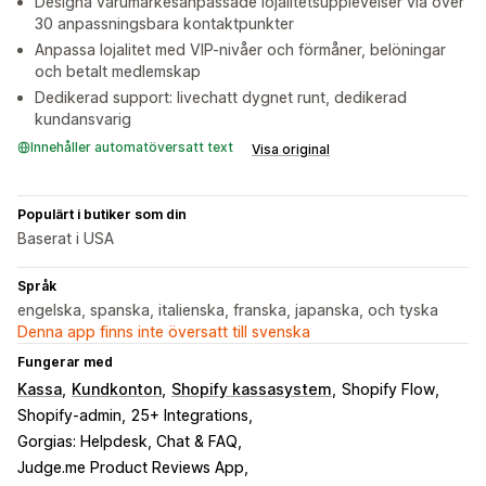
Designa varumärkesanpassade lojalitetsupplevelser via över
30 anpassningsbara kontaktpunkter
Anpassa lojalitet med VIP-nivåer och förmåner, belöningar
och betalt medlemskap
Dedikerad support: livechatt dygnet runt, dedikerad
kundansvarig
Innehåller automatöversatt text
Visa original
Populärt i butiker som din
Baserat i USA
Språk
engelska, spanska, italienska, franska, japanska, och tyska
Denna app finns inte översatt till svenska
Fungerar med
Kassa
Kundkonton
Shopify kassasystem
Shopify Flow
Shopify-admin
25+ Integrations
Gorgias: Helpdesk, Chat & FAQ
Judge.me Product Reviews App