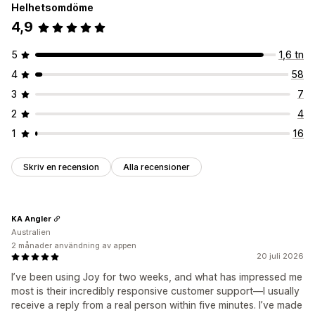
Helhetsomdöme
4,9
5
1,6 tn
4
58
3
7
2
4
1
16
Skriv en recension
Alla recensioner
KA Angler
Australien
2 månader användning av appen
20 juli 2026
I’ve been using Joy for two weeks, and what has impressed me
most is their incredibly responsive customer support—I usually
receive a reply from a real person within five minutes. I’ve made