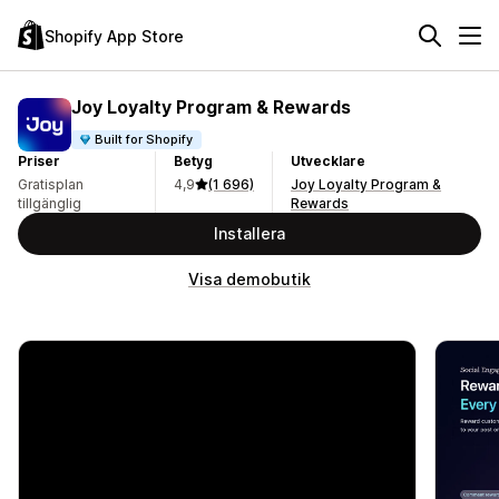
Shopify App Store
Joy Loyalty Program & Rewards
Built for Shopify
Priser
Betyg
Utvecklare
Gratisplan
4,9
(1 696)
Joy Loyalty Program &
tillgänglig
Rewards
Installera
Visa demobutik