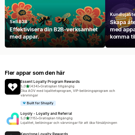
Kundlojalit
Sell B2B
Skapa åt
Effektivisera din B2B-verksamhet
med appa
med appar.
komma til
Fler appar som den här
Essent Loyalty Program Rewards
av 5 stjärnor
5,0
(434)
•
Gratisplan tillgänglig
434 recensioner totalt
Öka AOV med lojalitetsprogram, VIP-belöningsprogram och
värvningar
Built for Shopify
Loyoly ‑ Loyalty and Referral
av 5 stjärnor
5,0
(115)
•
Gratisplan tillgänglig
115 recensioner totalt
Lojalitet, belöningar och värvningar för att öka försäljningen
Keystone Loyalty Rewards