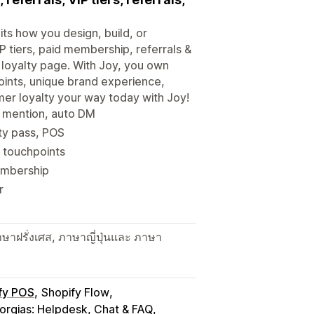
its how you design, build, or
P tiers, paid membership, referrals &
loyalty page. With Joy, you own
 points, unique brand experience,
mer loyalty your way today with Joy!
y mention, auto DM
lty pass, POS
 touchpoints
membership
r
าฝรั่งเศส, ภาษาญี่ปุ่นและ ภาษา
fy POS
Shopify Flow
orgias: Helpdesk, Chat & FAQ