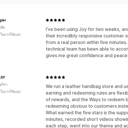
gler
ลีย
I’ve been using Joy for two weeks, a
น ในการใช้แอป
their incredibly responsive customer 
from a real person within five minutes
technical team has been able to acco
gives me great confidence and peace 
ASY
มริกา
We run a leather handbag store and us
น ในการใช้แอป
earning and redeeming rules are flexib
of rewards, and the Ways to redeem 
redeeming obvious to customers instead
What earned the five stars is the supp
minutes, recorded short videos showi
each step, went into our theme and ad