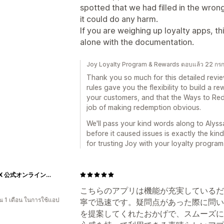
spotted that we had filled in the wron
it could do any harm.
If you are weighing up loyalty apps, thi
alone with the documentation.
Joy Loyalty Program & Rewards ตอบแล้ว 22 ก
Thank you so much for this detailed revi
rules gave you the flexibility to build a r
your customers, and that the Ways to Red
job of making redemption obvious.
We'll pass your kind words along to Alyss
before it caused issues is exactly the kin
for trusting Joy with your loyalty program
NIPLUX 公式オンラインストア
こちらのアプリは機能が充実しているだ
 1 เดือน ในการใช้แอป
寧で迅速です。疑問点があった際に問い
を提案してくれたおかげで、スムーズに