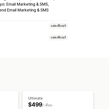
iyo: Email Marketing & SMS
nd Email Marketing & SMS
แสดงฟีเจอร์
แสดงฟีเจอร์
VIP
การแนะนำ
การสมัครใช้งาน
โปรแกรมที่กำหนดเอง
ิมาณการสั่งซื้อ
ส่วนลดแบบคงที่
รจัดส่งฟรี
อัตราค่าจัดส่ง
องขวัญ
เงินคืน
เครดิตร้านค้า
ของขวัญ
รางวัล
สินค้าฟรี
สิทธิเข้าถึงก่อนใคร
อร์
ส่วนลดที่กำหนดเอง
พิเศษสำหรับสมาชิก
เครื่องหมาย
เปญ
ทริกเกอร์และกฎ
การแบ่งกลุ่ม
การติดแท็ก
การติดตาม
Ultimate
$499
ุก
/ เดือน