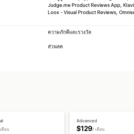
Judge.me Product Reviews App
Klav
Loox ‑ Visual Product Reviews
Omnise
ความภักดีและรางวัล
ประเภทโปรแกรม
ส่วนลด
โปรแกรมรางวัล
การเป็นสมาชิก
ระดับ 
ประเภทส่วนลด
โปรแกรมบัตรของขวัญ
โปรแกรมเงินคืน
รหัสส่วนลด
คูปอง
การกำหนดราคาตามปร
รางวัลที่คุณสามารถเสนอได้
เปอร์เซ็นต์ส่วนลด
ส่วนลดจำนวนมาก
กา
คะแนน
ส่วนลด
คูปอง
ของขวัญ
บัตรข
ส่วนลดในตะกร้าสินค้า
เช็คเอาท์ส่วนลด
รางวัล POS
อัตราค่าจัดส่ง
การจัดส่งฟรี
ข้อเสนอมีระยะเวลาจำกัด
ป๊อปอัพ
แบนเน
สิทธิพิเศษในการเข้าถึง
สิทธิ์การใช้งาน
การจัดการส่วนลด
รางวัลที่กำหนดเอง
นำเข้าและส่งออก
รหัสที่กำหนดเอง
แคม
การเรียงซ้อนส่วนลด
การทำงานอัตโนมัติ
al
Advanced
$129
การรายงาน
การวิเคราะห์
API และเว็บฮ
 เดือน
/ เดือน