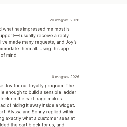
20 กรกฎาคม 2026
nd what has impressed me most is
support—I usually receive a reply
. I’ve made many requests, and Joy’s
mmodate them all. Using this app
of mind!
19 กรกฎาคม 2026
e Joy for our loyalty program. The
le enough to build a sensible ladder
block on the cart page makes
 of hiding it away inside a widget.
ort. Alyssa and Sonny replied within
ng exactly what a customer sees at
ded the cart block for us, and