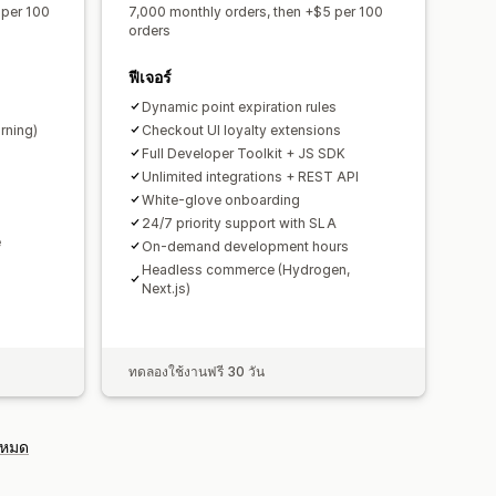
 per 100
7,000 monthly orders, then +$5 per 100
orders
ฟีเจอร์
Dynamic point expiration rules
rning)
Checkout UI loyalty extensions
Full Developer Toolkit + JS SDK
Unlimited integrations + REST API
White-glove onboarding
24/7 priority support with SLA
e
On-demand development hours
Headless commerce (Hydrogen,
Next.js)
ทดลองใช้งานฟรี 30 วัน
งหมด