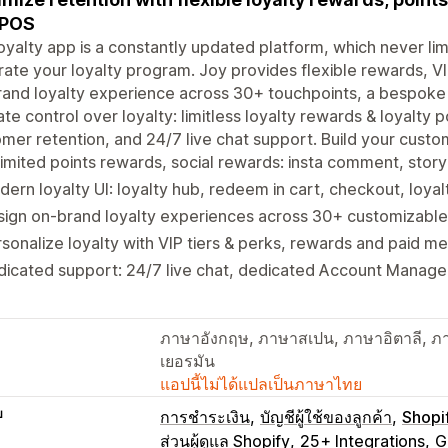
 POS
oyalty app is a constantly updated platform, which never lim
rate your loyalty program. Joy provides flexible rewards, VI
and loyalty experience across 30+ touchpoints, a bespoke 
ate control over loyalty: limitless loyalty rewards & loyalty
mer retention, and 24/7 live chat support. Build your custo
imited points rewards, social rewards: insta comment, stor
ern loyalty UI: loyalty hub, redeem in cart, checkout, loya
ign on-brand loyalty experiences across 30+ customizable
sonalize loyalty with VIP tiers & perks, rewards and paid 
icated support: 24/7 live chat, dedicated Account Manage
ภาษาอังกฤษ, ภาษาสเปน, ภาษาอิตาลี, ภาษ
เยอรมัน
แอปนี้ไม่ได้แปลเป็นภาษาไทย
บ
การชำระเงิน
บัญชีผู้ใช้ของลูกค้า
Shopi
ส่วนผู้ดูแล Shopify
25+ Integrations
G