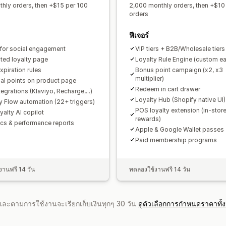
hly orders, then +$15 per 100
2,000 monthly orders, then +$10
orders
ฟีเจอร์
 for social engagement
VIP tiers + B2B/Wholesale tiers
ted loyalty page
Loyalty Rule Engine (custom ea
xpiration rules
Bonus point campaign (x2, x3
multiplier)
ial points on product page
Redeem in cart drawer
egrations (Klaviyo, Recharge,...)
Loyalty Hub (Shopify native UI)
y Flow automation (22+ triggers)
POS loyalty extension (in-stor
yalty AI copilot
rewards)
ics & performance reports
Apple & Google Wallet passes
Paid membership programs
านฟรี 14 วัน
ทดลองใช้งานฟรี 14 วัน
จำและตามการใช้งานจะเรียกเก็บเงินทุกๆ 30 วัน
ดูตัวเลือกการกำหนดราคาทั้