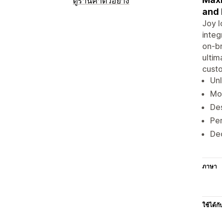
ดูร้านค้าตัวอย่าง
and
Joy l
integ
on-br
ultim
custo
Unl
Mod
Des
Per
Ded
ภาษา
ใช้ได้กั