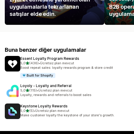
uygulamalarla tekrarlanan
B2B opera
satışlar elde edin.
uygulamal
Buna benzer diğer uygulamalar
Essent Loyalty Program Rewards
5 yıldız üzerinden
5,0
(436)
•
Ücretsiz plan mevcut
toplam 436 değerlendirme
Boost repeat sales: loyalty rewards program & store credit
Built for Shopify
Loyoly ‑ Loyalty and Referral
5 yıldız üzerinden
5,0
(115)
•
Ücretsiz plan mevcut
toplam 115 değerlendirme
Loyalty, rewards and referrals to boost sales
Keystone Loyalty Rewards
5 yıldız üzerinden
5,0
(5)
•
Ücretsiz plan mevcut
toplam 5 değerlendirme
Make customer loyalty the keystone of your store's growth.