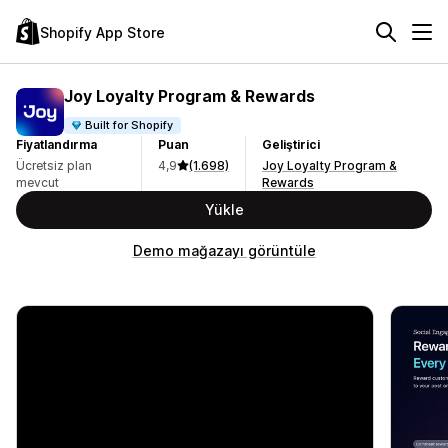
Shopify App Store
Joy Loyalty Program & Rewards
Built for Shopify
Fiyatlandırma
Puan
Geliştirici
Ücretsiz plan
4,9
(1.698)
Joy Loyalty Program &
mevcut
Rewards
Yükle
Demo mağazayı görüntüle