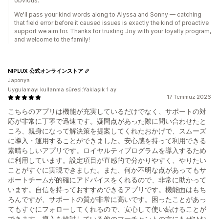
obvious.
We'll pass your kind words along to Alyssa and Sonny — catching
that field error before it caused issues is exactly the kind of proactive
support we aim for. Thanks for trusting Joy with your loyalty program,
and welcome to the family!
NIPLUX 公式オンラインストア
Japonya
Uygulamayı kullanma süresi:Yaklaşık 1 ay
17 Temmuz 2026
こちらのアプリは機能が充実しているだけでなく、サポートの対
応が非常に丁寧で迅速です。疑問点があった際に問い合わせたと
ころ、親身になって解決策を提案してくれたおかげで、スムーズ
に導入・運用することができました。安心感を持って利用できる
素晴らしいアプリです。ロイヤルティプログラムを導入するため
に利用しています。設定項目が直感的で分かりやすく、やりたい
ことがすぐに実現できました。また、何か不明な点があってもサ
ポートチームが的確にアドバイスをくれるので、非常に助かって
います。自信を持っておすすめできるアプリです。機能面はもち
ろんですが、サポートの質が非常に高いです。困ったことがあっ
てもすぐにフォローしてくれるので、安心して使い続けることが
できます。導入を検討している他のマーチャントの方にもぜひお