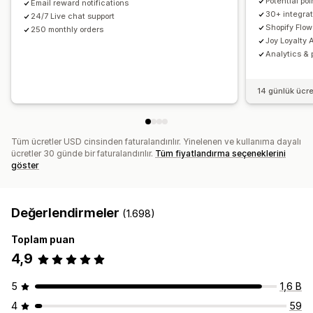
Potential po
Email reward notifications
30+ integrat
24/7 Live chat support
Shopify Flow
250 monthly orders
Joy Loyalty A
Analytics & 
14 günlük ücr
Tüm ücretler USD cinsinden faturalandırılır. Yinelenen ve kullanıma dayalı
ücretler 30 günde bir faturalandırılır.
Tüm fiyatlandırma seçeneklerini
göster
Değerlendirmeler
(1.698)
Toplam puan
4,9
5
1,6 B
4
59