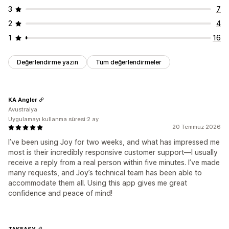
3
7
2
4
1
16
Değerlendirme yazın
Tüm değerlendirmeler
KA Angler
Avustralya
Uygulamayı kullanma süresi:2 ay
20 Temmuz 2026
I’ve been using Joy for two weeks, and what has impressed me
most is their incredibly responsive customer support—I usually
receive a reply from a real person within five minutes. I’ve made
many requests, and Joy’s technical team has been able to
accommodate them all. Using this app gives me great
confidence and peace of mind!
TAKEASY