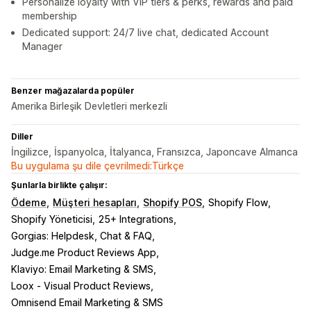
Personalize loyalty with VIP tiers & perks, rewards and paid
membership
Dedicated support: 24/7 live chat, dedicated Account
Manager
Benzer mağazalarda popüler
Amerika Birleşik Devletleri merkezli
Diller
İngilizce, İspanyolca, İtalyanca, Fransızca, Japoncave Almanca
Bu uygulama şu dile çevrilmedi:Türkçe
Şunlarla birlikte çalışır:
Ödeme
Müşteri hesapları
Shopify POS
Shopify Flow
Shopify Yöneticisi
25+ Integrations
Gorgias: Helpdesk, Chat & FAQ
Judge.me Product Reviews App
Klaviyo: Email Marketing & SMS
Loox ‑ Visual Product Reviews
Omnisend Email Marketing & SMS