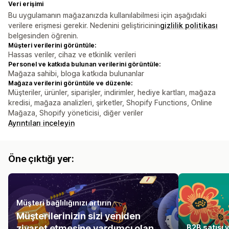
Veri erişimi
Bu uygulamanın mağazanızda kullanılabilmesi için aşağıdaki
verilere erişmesi gerekir. Nedenini geliştiricinin
gizlilik politikası
belgesinden öğrenin.
Müşteri verilerini görüntüle:
Hassas veriler, cihaz ve etkinlik verileri
Personel ve katkıda bulunan verilerini görüntüle:
Mağaza sahibi, bloga katkıda bulunanlar
Mağaza verilerini görüntüle ve düzenle:
Müşteriler, ürünler, siparişler, indirimler, hediye kartları, mağaza
kredisi, mağaza analizleri, şirketler, Shopify Functions, Online
Mağaza, Shopify yöneticisi, diğer veriler
Ayrıntıları inceleyin
Öne çıktığı yer:
Müşteri bağlılığınızı artırın
Müşterilerinizin sizi yeniden
ziyaret etmesine yardımcı olan
B2B satışı 