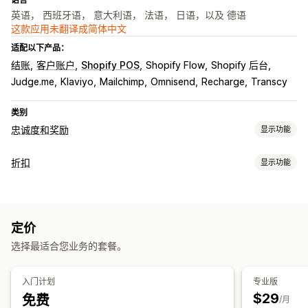
英语， 西班牙语， 意大利语， 法语， 日语，以及 德语
这款应用未翻译成简体中文
适配以下产品：
结账
客户账户
Shopify POS
Shopify Flow
Shopify 后台
Judge.me
Klaviyo
Mailchimp
Omnisend
Recharge
Transcy
类别
忠诚度和奖励
显示功能
计划类型
折扣
显示功能
奖励计划
会员资格
VIP 层级
推荐
订阅
礼品卡计划
返现计划
折扣类型
自定义计划
折扣码
优惠券
分层定价
固定折扣
百分比折扣
批量折扣
您可以提供的奖励
定价
免运费
运费
购物车折扣
结账折扣
礼品
奖励
限时优惠
积分
折扣
优惠券
礼品
礼品卡
返现
商店抵扣额
POS 奖励
选择最适合您业务的套餐。
弹出窗口
横幅
自定义折扣
运费
免运费
免费产品
抢先体验
专属体验
会员额外权益
徽章
运费折扣
自定义奖励
入门计划
专业版
导入和导出
自定义代码
宣传活动
触发器和规则
折扣叠加
$29
免费
/月