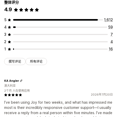
整体评分
4.9
5
1,612
4
59
3
7
2
4
1
16
撰写评论
所有评论
KA Angler
澳大利亚
2个月 人在使用应用
2026年7月20日
I’ve been using Joy for two weeks, and what has impressed me
most is their incredibly responsive customer support—I usually
receive a reply from a real person within five minutes. I’ve made