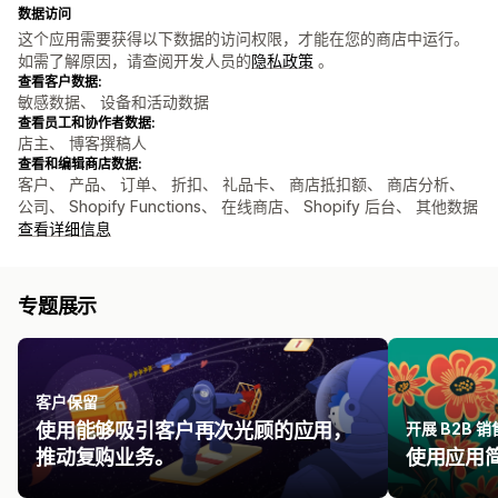
数据访问
这个应用需要获得以下数据的访问权限，才能在您的商店中运行。
如需了解原因，请查阅开发人员的
隐私政策
。
查看客户数据:
敏感数据、 设备和活动数据
查看员工和协作者数据:
店主、 博客撰稿人
查看和编辑商店数据:
客户、 产品、 订单、 折扣、 礼品卡、 商店抵扣额、 商店分析、
公司、 Shopify Functions、 在线商店、 Shopify 后台、 其他数据
查看详细信息
专题展示
客户保留
使用能够吸引客户再次光顾的应用，
开展 B2B 销
推动复购业务。
使用应用简