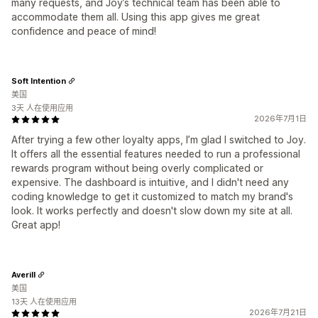
many requests, and Joy’s technical team has been able to
accommodate them all. Using this app gives me great
confidence and peace of mind!
Soft Intention
美国
3天 人在使用应用
2026年7月1日
After trying a few other loyalty apps, I’m glad I switched to Joy.
It offers all the essential features needed to run a professional
rewards program without being overly complicated or
expensive. The dashboard is intuitive, and I didn't need any
coding knowledge to get it customized to match my brand's
look. It works perfectly and doesn't slow down my site at all.
Great app!
Averill
美国
13天 人在使用应用
2026年7月21日