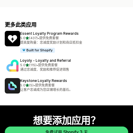
更多此类应用
Essent Loyalty Program Rewards
星（满分 5 星）
5.0
(437)
•
提供免费套餐
总共 437 条评论
提高复购量：忠诚度奖励计划和商店抵扣金
Built for Shopify
Loyoly ‑ Loyalty and Referral
星（满分 5 星）
5.0
(115)
•
提供免费套餐
总共 115 条评论
通过忠诚度、奖励和推荐促进销售
Keystone Loyalty Rewards
星（满分 5 星）
5.0
(5)
•
提供免费套餐
总共 5 条评论
让客户忠诚成为您店铺增长的基石。
想要添加应用？
免费试用 Shopify 3 天