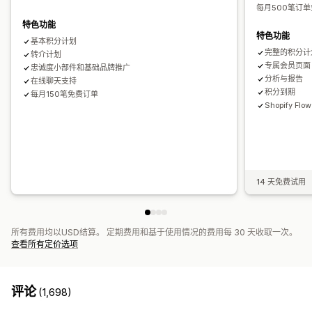
自动化
细分
标记
跟踪
报告
分析
API 和 Webhook
每月500笔订单
特色功能
特色功能
基本积分计划
完整的积分计
转介计划
专属会员页面
忠诚度小部件和基础品牌推广
分析与报告
在线聊天支持
积分到期
每月150笔免费订单
Shopify Fl
14 天免费试用
所有费用均以USD结算。 定期费用和基于使用情况的费用每 30 天收取一次。
查看所有定价选项
评论
(1,698)