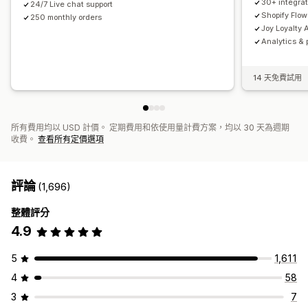
30+ integrat
24/7 Live chat support
Shopify Flow
250 monthly orders
Joy Loyalty A
Analytics & 
14 天免費試用
所有費用均以 USD 計價。 定期費用和依使用量計費方案，均以 30 天為週期
收費。
查看所有定價選項
評論
(1,696)
整體評分
4.9
5
1,611
4
58
3
7