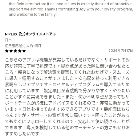
that field error before it caused issues is exactly the kind of proactive
support we aim for. Thanks for trusting Joy with your loyalty program,
and welcome to the family!
NIPLUX 公式オンラインストア
日本
使用應用程式 大約1個月
2026年7月17日
こちらのアプリは機能が充実しているだけでなく、サポートの対
応が非常に丁寧で迅速です。疑問点があった際に問い合わせたと
ころ、親身になって解決策を提案してくれたおかげで、スムーズ
に導入・運用することができました。安心感を持って利用できる
素晴らしいアプリです。ロイヤルティプログラムを導入するため
に利用しています。設定項目が直感的で分かりやすく、やりたい
ことがすぐに実現できました。また、何か不明な点があってもサ
ポートチームが的確にアドバイスをくれるので、非常に助かって
います。自信を持っておすすめできるアプリです。機能面はもち
ろんですが、サポートの質が非常に高いです。困ったことがあっ
てもすぐにフォローしてくれるので、安心して使い続けることが
できます。導入を検討している他のマーチャントの方にもぜひお
すすめしたいです。