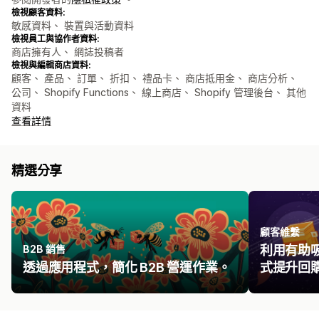
檢視顧客資料:
敏感資料、 裝置與活動資料
檢視員工與協作者資料:
商店擁有人、 網誌投稿者
檢視與編輯商店資料:
顧客、 產品、 訂單、 折扣、 禮品卡、 商店抵用金、 商店分析、
公司、 Shopify Functions、 線上商店、 Shopify 管理後台、 其他
資料
查看詳情
精選分享
顧客維繫
B2B 銷售
利用有助
透過應用程式，簡化 B2B 營運作業。
式提升回