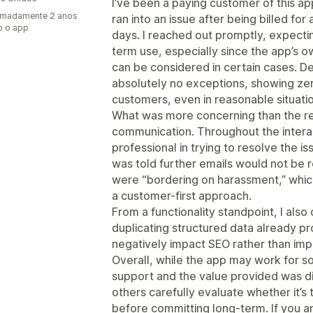
I’ve been a paying customer of this ap
imadamente 2 anos
ran into an issue after being billed for
o o app
days. I reached out promptly, expectin
term use, especially since the app’s o
can be considered in certain cases. Des
absolutely no exceptions, showing zero 
customers, even in reasonable situati
What was more concerning than the ref
communication. Throughout the interac
professional in trying to resolve the is
was told further emails would not be
were “bordering on harassment,” which
a customer-first approach.
From a functionality standpoint, I als
duplicating structured data already p
negatively impact SEO rather than impr
Overall, while the app may work for 
support and the value provided was d
others carefully evaluate whether it’s 
before committing long-term. If you ar