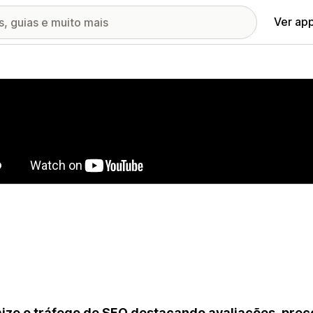
Ver ap
ia de imagens em destaque
ize o tráfego de SEO destacando avaliações, preç