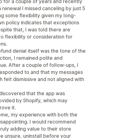
p for a couple of years and recently
 a renewal I missed canceling by just 5
g some flexibility given my long-
wn policy indicates that exceptions
pite that, I was told there are
flexibility or consideration for
ons.
und denial itself was the tone of the
tion, I remained polite and
sue. After a couple of follow-ups, I
 responded to and that my messages
 felt dismissive and not aligned with
o discovered that the app was
rovided by Shopify, which may
ove it.
some, my experience with both the
isappointing. I would recommend
truly adding value to their store
e unsure, uninstall before your