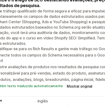
ltados de pesquisa.
 tráfego qualificado de forma segura e eficaz para impuls
ntaneamente os campos de dados estruturados usados para 
ant Center (Shopping, Ads e YouTube Shopping) e pesquisa
 dados estruturados baseados no Schema.org serão atuali
lação, você terá uma auditoria de dados, monitoramento co
tado do app e o curso em vídeo Shopify SEO: Simplified. Te
 estruturados.
lifique-se para os Rich Results e ganhe mais tráfego no Goo
necte todos os campos do Schema necessários para o Go
ed
tre avaliações de produtos nos resultados de pesquisa co
sonalizável para pré-vendas, estado do produto, assinatur
dutos, avaliações, blogs, breadcrumbs, página inicial, fidel
tém texto traduzido automaticamente
Mostrar original
as
inglês