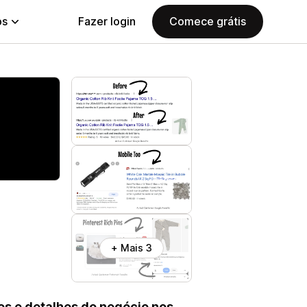
ps
Fazer login
Comece grátis
+ Mais 3
os e detalhes do negócio nos