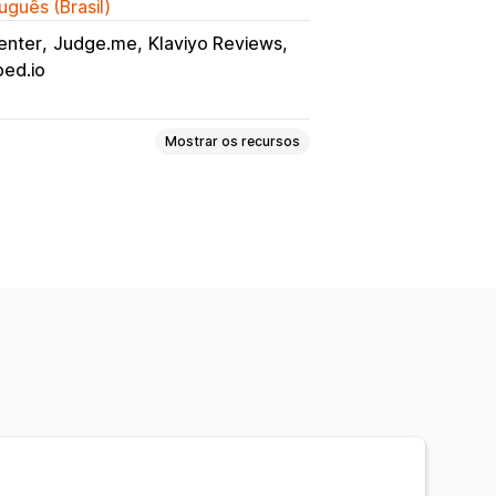
uguês (Brasil)
enter
Judge.me
Klaviyo Reviews
ed.io
Mostrar os recursos
páginas
Rich snippets
JSON-LD
 para dispositivos móveis
conteúdo
ão de temas
rios
Insights e dicas
to
áfego de sites
Testes