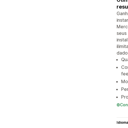
resu
Ganhe
insta
Merch
seus
insta
ilimi
dados
Qua
Co
fe
Mos
Per
Pro
Con
Idiom