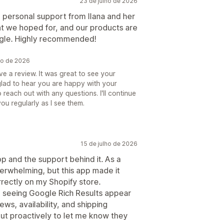
23 de julho de 2026
e personal support from Ilana and her
at we hoped for, and our products are
ogle. Highly recommended!
ho de 2026
e a review. It was great to see your
glad to hear you are happy with your
o reach out with any questions. I'll continue
ou regularly as I see them.
15 de julho de 2026
p and the support behind it. As a
erwhelming, but this app made it
rectly on my Shopify store.
n seeing Google Rich Results appear
ews, availability, and shipping
ut proactively to let me know they