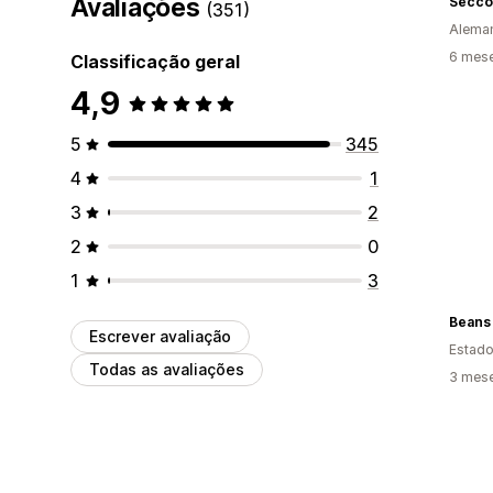
Avaliações
Seccor
(351)
Alema
6 mes
Classificação geral
4,9
5
345
4
1
3
2
2
0
1
3
Beans
Escrever avaliação
Estado
Todas as avaliações
3 mes