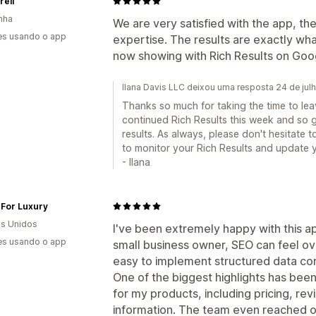
ell
nha
We are very satisfied with the app, th
es usando o app
expertise. The results are exactly wh
now showing with Rich Results on Go
Ilana Davis LLC deixou uma resposta 24 de jul
Thanks so much for taking the time to leav
continued Rich Results this week and so 
results. As always, please don't hesitate t
to monitor your Rich Results and update y
- Ilana
 For Luxury
s Unidos
I've been extremely happy with this ap
es usando o app
small business owner, SEO can feel ov
easy to implement structured data cor
One of the biggest highlights has bee
for my products, including pricing, revi
information. The team even reached o