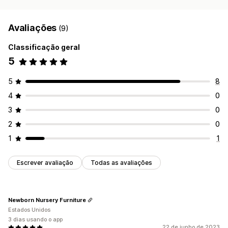
Avaliações
(9)
Classificação geral
5
5
8
4
0
3
0
2
0
1
1
Escrever avaliação
Todas as avaliações
Newborn Nursery Furniture
Estados Unidos
3 dias usando o app
22 de junho de 2023