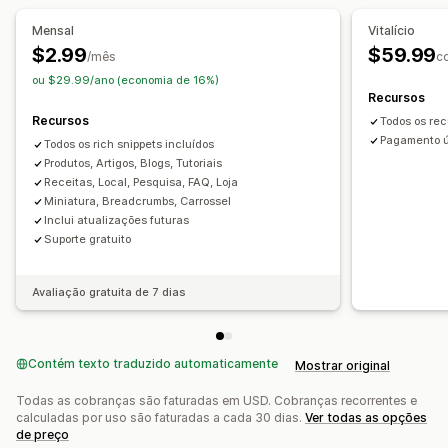
Pontuação de SEO
Análises
Análise de conteúdo
Mensal
Vitalício
Acompanhamento de classificações
Tráfego de sites
$2.99
$59.99
/mês
c
ou $29.99/ano (economia de 16%)
Recursos
Recursos
Todos os re
Pagamento ún
Todos os rich snippets incluídos
Produtos, Artigos, Blogs, Tutoriais
Receitas, Local, Pesquisa, FAQ, Loja
Miniatura, Breadcrumbs, Carrossel
Inclui atualizações futuras
Suporte gratuito
Avaliação gratuita de 7 dias
Contém texto traduzido automaticamente
Mostrar original
Todas as cobranças são faturadas em USD. Cobranças recorrentes e
calculadas por uso são faturadas a cada 30 dias.
Ver todas as opções
de preço