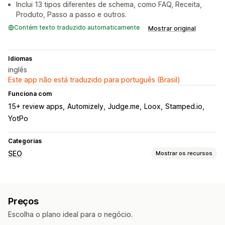
Inclui 13 tipos diferentes de schema, como FAQ, Receita,
Produto, Passo a passo e outros.
Contém texto traduzido automaticamente
Mostrar original
Idiomas
inglês
Este app não está traduzido para português (Brasil)
Funciona com
15+ review apps
Automizely
Judge.me
Loox
Stamped.io
YotPo
Categorias
SEO
Mostrar os recursos
Ferramentas de SEO
Trilhas de navegação
Indexação de páginas
Rich snippets
Preços
JSON-LD
Esquemas
SEO local
Automações
Escolha o plano ideal para o negócio.
Monitoramento de desempenho