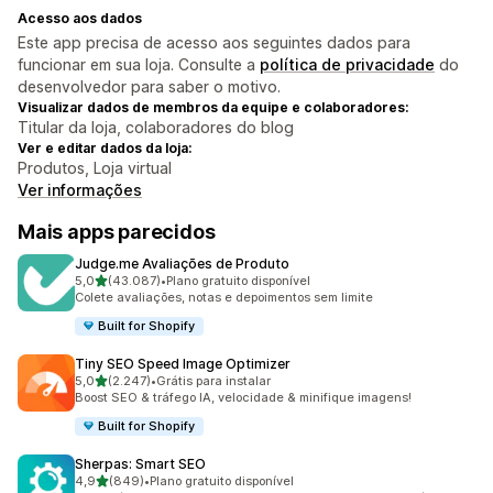
Acesso aos dados
Este app precisa de acesso aos seguintes dados para
funcionar em sua loja. Consulte a
política de privacidade
do
desenvolvedor para saber o motivo.
Visualizar dados de membros da equipe e colaboradores:
Titular da loja, colaboradores do blog
Ver e editar dados da loja:
Produtos, Loja virtual
Ver informações
Mais apps parecidos
Judge.me Avaliações de Produto
de 5 estrelas
5,0
(43.087)
•
Plano gratuito disponível
43087 avaliações ao todo
Colete avaliações, notas e depoimentos sem limite
Built for Shopify
Tiny SEO Speed Image Optimizer
de 5 estrelas
5,0
(2.247)
•
Grátis para instalar
2247 avaliações ao todo
Boost SEO & tráfego IA, velocidade & minifique imagens!
Built for Shopify
Sherpas: Smart SEO
de 5 estrelas
4,9
(849)
•
Plano gratuito disponível
849 avaliações ao todo