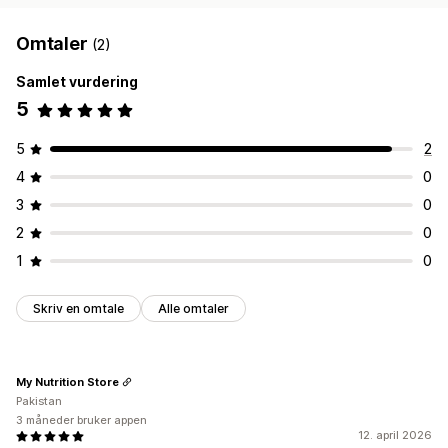
Omtaler
(2)
Samlet vurdering
5
5
2
4
0
3
0
2
0
1
0
Skriv en omtale
Alle omtaler
My Nutrition Store
Pakistan
3 måneder bruker appen
12. april 2026