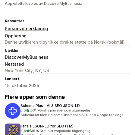
App-støtte leveres av DiscoverMyBusiness.
Ressurser
Personvernerklæring
Opplæring
Denne utvikleren tilbyr ikke direkte støtte på Norsk (bokmål).
Utvikler
DiscoverMyBusiness
Nettsted
New York City, NY, US
Lansert
15. oktober 2025
Flere apper som denne
Schema Plus ‑ AI & SEO JSON‑LD
av 5 stjerner
5,0
(531)
•
Gratis prøveperiode tilgjengelig
Totalt 531 omtaler
Schema for Rich Snippets: increases SEO and Google rankings
Ilana's JSON‑LD for SEO (TM)
av 5 stjerner
4,9
(351)
•
Gratis prøveperiode tilgjengelig
Totalt 351 omtaler