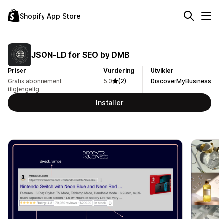
Shopify App Store
JSON‑LD for SEO by DMB
Priser
Vurdering
Utvikler
Gratis abonnement
5.0
(2)
DiscoverMyBusiness
tilgjengelig
Installer