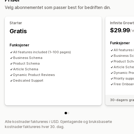
Innholdsoptimalisering
Optimalisering av metadata
Velg abonnementet som passer best for bedriften din.
Temaoptimalisering
Overvåkning av ytelse
Starter
Infinite Grow
SEO-poeng
Revisjoner
Rapportering
Innsikt og tips
$29.99
Gratis
/
Analyse
Innholdsanalyse
Sporing
Rangeringssporing
Funksjoner
Konverteringssporing
Trafikk til nettstedet
Testing
Funksjoner
All features
All features included (1–100 pages)
Business S
Business Schema
Product Sc
Product Schema
Article Sch
Article Schema
Dynamic Pro
Dynamic Product Reviews
Priority supp
Dedicated Support
Free Onboar
30-dagers gra
Alle kostnader faktureres i USD. Gjentagende og bruksbaserte
kostnader faktureres hver 30. dag.