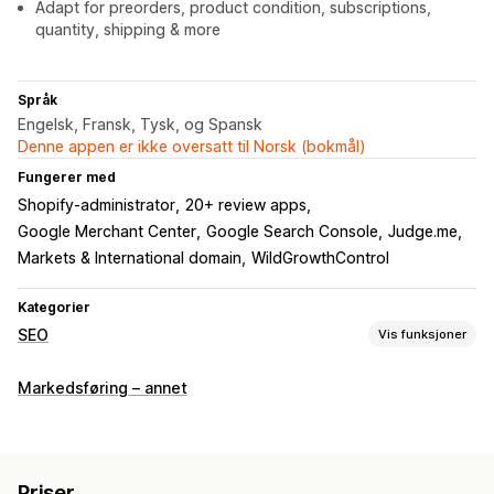
Adapt for preorders, product condition, subscriptions,
quantity, shipping & more
Språk
Engelsk, Fransk, Tysk, og Spansk
Denne appen er ikke oversatt til Norsk (bokmål)
Fungerer med
Shopify-administrator
20+ review apps
Google Merchant Center
Google Search Console
Judge.me
Markets & International domain
WildGrowthControl
Kategorier
SEO
Vis funksjoner
SEO-verktøy
Markedsføring – annet
Søkebane
Sideindeksering
Rike kodebiter
JSON-LD
Skjemaer
Robots.txt
Masseredigering
Lokal SEO
Mobilresponsiv
URL-optimalisering
Priser