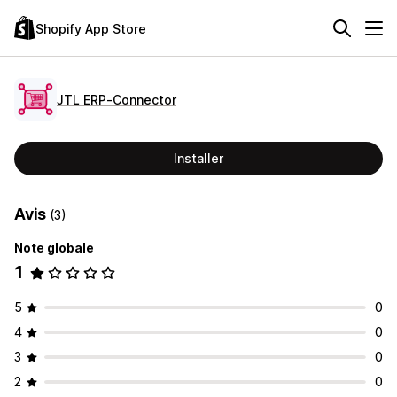
Shopify App Store
JTL ERP‑Connector
Installer
Avis
(3)
Note globale
1
5
0
4
0
3
0
2
0